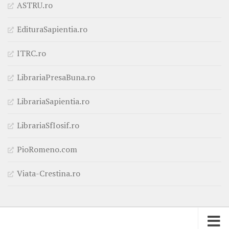
ASTRU.ro
EdituraSapientia.ro
ITRC.ro
LibrariaPresaBuna.ro
LibrariaSapientia.ro
LibrariaSfIosif.ro
PioRomeno.com
Viata-Crestina.ro