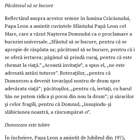
Păcătosul să se bucure
Reflectând asupra acestor semne în lumina Crăciunului,
Papa Leon a amintit cuvintele Sfântului Papă Leon cel
Mare, care a văzut Nașterea Domnului ca o proclamare a
bucuriei universale. „Sfântul să se bucure, pentru că se
apropie de răsplata sa; păcătosul să se bucure, pentru că i
se oferă iertarea; păgânul să prindă curaj, pentru că este
chemat la viață.” „Această invitație”, a spus el, „ne este
adresată astăzi tuturor”. Botezaților, „pentru că
Dumnezeu a devenit tovarășul nostru de drum spre
adevărata viață”; păcătoșilor, „pentru că, iertați, cu harul
Său ne putem ridica și porni din nou la drum”; și săracilor
și celor fragili, pentru că Domnul, „însușindu-și
slăbiciunea noastră, a răscumpărat-o”.
Dumnezeu este iubire
În încheiere, Papa Leon a amintit de Jubileul din 1975,