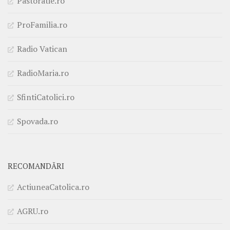
Pastoratie.ro
ProFamilia.ro
Radio Vatican
RadioMaria.ro
SfintiCatolici.ro
Spovada.ro
RECOMANDĂRI
ActiuneaCatolica.ro
AGRU.ro