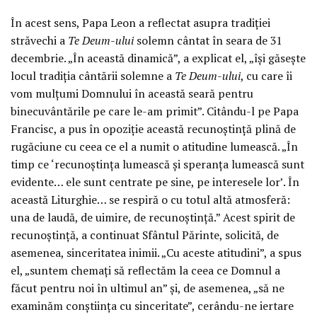
În acest sens, Papa Leon a reflectat asupra tradiției
străvechi a
Te Deum-ului
solemn cântat în seara de 31
decembrie. „În această dinamică”, a explicat el, „își găsește
locul tradiția cântării solemne a
Te Deum-ului
, cu care îi
vom mulțumi Domnului în această seară pentru
binecuvântările pe care le-am primit”. Citându-l pe Papa
Francisc, a pus în opoziție această recunoștință plină de
rugăciune cu ceea ce el a numit o atitudine lumească. „În
timp ce ‘recunoștința lumească și speranța lumească sunt
evidente… ele sunt centrate pe sine, pe interesele lor’. În
această Liturghie… se respiră o cu totul altă atmosferă:
una de laudă, de uimire, de recunoștință.” Acest spirit de
recunoștință, a continuat Sfântul Părinte, solicită, de
asemenea, sinceritatea inimii. „Cu aceste atitudini”, a spus
el, „suntem chemați să reflectăm la ceea ce Domnul a
făcut pentru noi în ultimul an” și, de asemenea, „să ne
examinăm conștiința cu sinceritate”, cerându-ne iertare