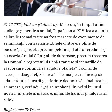
31.12.2025, Vatican (Catholica)
- Miercuri, în timpul ultimei
audiențe generale a anului, Papa Leon al XIV-lea a amintit
că lunile tocmai trăite au fost marcate de evenimente de
semnificații contrastante. „Unele dintre ele pline de
bucurie”, a spus el, „precum pelerinajul atâtor credincioși
cu ocazia Anului Sfânt; altele dureroase, precum trecerea
la Domnul a regretatului Papă Francisc și scenariile de
război care continuă să zguduie planeta”. Tocmai de
aceea, a adăugat el, Biserica îi cheamă pe credincioși să
adune totul – bucurii și suferințe deopotrivă – înaintea lui
Dumnezeu, cerându-i „să reînnoiască, în noi și în jurul
nostru, în zilele următoare, minunile harului și milostivirii
Sale”.
Rugăciunea Te Deum