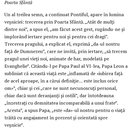
Poarta Sfântă
Un al treilea semn, a continuat Pontiful, apare în lumina
veșniciei: trecerea prin Poarta Sfântă. „Atât de mulți
dintre noi”, a spus el, „am făcut acest gest, rugându-ne și
implorând iertare pentru noi și pentru cei dragi”.
Trecerea pragului, a explicat el, exprimă „da-ul nostru
față de Dumnezeu”, care ne invită, prin iertare, „să trecem
pragul unei vieți noi, animate de har, modelată pe
Evanghelie”. Citându-l pe Papa Paul al VI-lea, Papa Leon a
subliniat că această viață este „inflamată de «iubirea față
de acel aproape, în a cărui definiție… este inclus orice
om»”, chiar și cei „care ne sunt necunoscuți personal,
chiar dacă sunt deranjanți și ostili”, dar întotdeauna
„înzestrați cu demnitatea incomparabilă a unui frate”.
„Acesta”, a spus Papa, „este «da»-ul nostru pentru o viață
trăită cu angajament în prezent și orientată spre
veșnicie”.