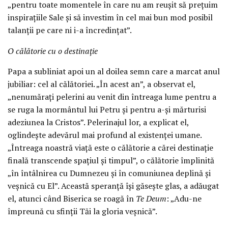
„pentru toate momentele în care nu am reușit să prețuim
inspirațiile Sale și să investim în cel mai bun mod posibil
talanții pe care ni i-a încredințat”.
O călătorie cu o destinație
Papa a subliniat apoi un al doilea semn care a marcat anul
jubiliar: cel al călătoriei. „În acest an”, a observat el,
„nenumărați pelerini au venit din întreaga lume pentru a
se ruga la mormântul lui Petru și pentru a-și mărturisi
adeziunea la Cristos”. Pelerinajul lor, a explicat el,
oglindește adevărul mai profund al existenței umane.
„Întreaga noastră viață este o călătorie a cărei destinație
finală transcende spațiul și timpul”, o călătorie împlinită
„în întâlnirea cu Dumnezeu și în comuniunea deplină și
veșnică cu El”. Această speranță își găsește glas, a adăugat
el, atunci când Biserica se roagă în
Te Deum
: „Adu-ne
împreună cu sfinții Tăi la gloria veșnică”.