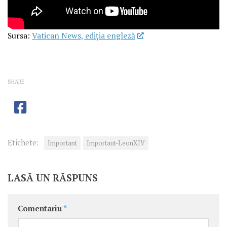
Sursa:
Vatican News, ediția engleză
SHARE
Etichete:
Important
Important-LeonXIV
LASĂ UN RĂSPUNS
Comentariu
*