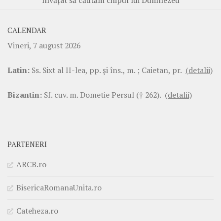
CALENDAR
Vineri, 7 august 2026
Latin:
Ss. Sixt al II-lea, pp. şi îns., m. ; Caietan, pr.
(detalii)
Bizantin:
Sf. cuv. m. Dometie Persul († 262).
(detalii)
PARTENERI
ARCB.ro
BisericaRomanaUnita.ro
Cateheza.ro