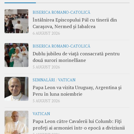
BISERICA ROMANO-CATOLICĂ
Întâlnirea Episcopului Pál cu tinerii din
Carașova, Nermed și Iabalcea
6 AUGUST 2026
BISERICA ROMANO-CATOLICĂ
Dublu jubileu de viață consacrată pentru
două surori morinelliane
5 AUGUST 2026
SEMNALĂRI
/
VATICAN
Papa Leon va vizita Uruguay, Argentina și
Peru în luna noiembrie
5 AUGUST 2026
VATICAN
Papa Leon către Cavalerii lui Columb: Fiți
profeți ai armoniei într-o epocă a diviziunii