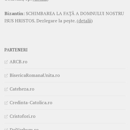
Bizantin:
SCHIMBAREA LA FAŢĂ A DOMNULUI NOSTRU
ISUS HRISTOS. Dezlegare la pește.
(detalii)
PARTENERI
ARCB.ro
BisericaRomanaUnita.ro
Cateheza.ro
Credinta-Catolica.ro
Cristofori.ro
DeiVerbum.ro