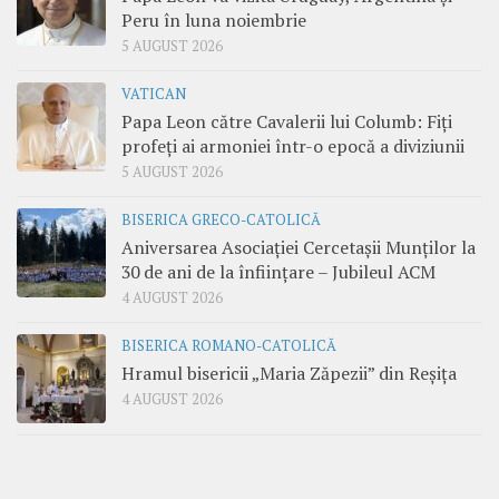
Peru în luna noiembrie
5 AUGUST 2026
VATICAN
Papa Leon către Cavalerii lui Columb: Fiți
profeți ai armoniei într-o epocă a diviziunii
5 AUGUST 2026
BISERICA GRECO-CATOLICĂ
Aniversarea Asociației Cercetașii Munților la
30 de ani de la înființare – Jubileul ACM
4 AUGUST 2026
BISERICA ROMANO-CATOLICĂ
Hramul bisericii „Maria Zăpezii” din Reșița
4 AUGUST 2026