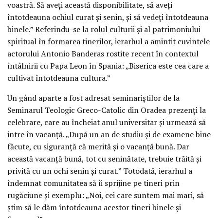
voastră. Să aveți această disponibilitate, să aveți
întotdeauna ochiul curat și senin, și să vedeți întotdeauna
binele.” Referindu-se la rolul culturii și al patrimoniului
spiritual în formarea tinerilor, ierarhul a amintit cuvintele
actorului Antonio Banderas rostite recent în contextul
întâlnirii cu Papa Leon în Spania: „Biserica este cea care a
cultivat întotdeauna cultura.”
Un gând aparte a fost adresat seminariștilor de la
Seminarul Teologic Greco-Catolic din Oradea prezenți la
celebrare, care au încheiat anul universitar și urmează să
intre în vacanță. „După un an de studiu și de examene bine
făcute, cu siguranță că merită și o vacanță bună. Dar
această vacanță bună, tot cu seninătate, trebuie trăită și
privită cu un ochi senin și curat.” Totodată, ierarhul a
îndemnat comunitatea să îi sprijine pe tineri prin
rugăciune și exemplu: „Noi, cei care suntem mai mari, să
știm să le dăm întotdeauna acestor tineri binele și