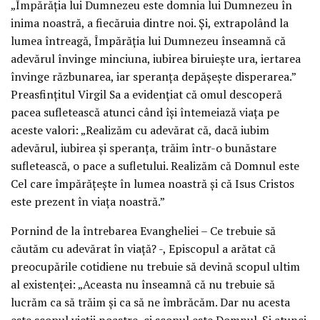
„Împărăția lui Dumnezeu este domnia lui Dumnezeu în
inima noastră, a fiecăruia dintre noi. Și, extrapolând la
lumea întreagă, Împărăția lui Dumnezeu înseamnă că
adevărul învinge minciuna, iubirea biruiește ura, iertarea
învinge răzbunarea, iar speranța depășește disperarea.”
Preasfințitul Virgil Sa a evidențiat că omul descoperă
pacea sufletească atunci când își întemeiază viața pe
aceste valori: „Realizăm cu adevărat că, dacă iubim
adevărul, iubirea și speranța, trăim într-o bunăstare
sufletească, o pace a sufletului. Realizăm că Domnul este
Cel care împărățește în lumea noastră și că Isus Cristos
este prezent în viața noastră.”
Pornind de la întrebarea Evangheliei – Ce trebuie să
căutăm cu adevărat în viață? -, Episcopul a arătat că
preocupările cotidiene nu trebuie să devină scopul ultim
al existenței: „Aceasta nu înseamnă că nu trebuie să
lucrăm ca să trăim și ca să ne îmbrăcăm. Dar nu acesta
este scopul vieții noastre, ci scopul este Domnul. Și atunci,