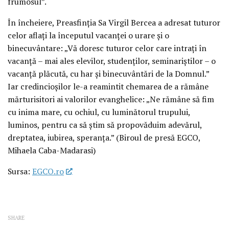
frumosul”.
În încheiere, Preasfinția Sa Virgil Bercea a adresat tuturor
celor aflați la începutul vacanței o urare și o
binecuvântare: „Vă doresc tuturor celor care intrați în
vacanță – mai ales elevilor, studenților, seminariștilor – o
vacanță plăcută, cu har și binecuvântări de la Domnul.”
Iar credincioșilor le-a reamintit chemarea de a rămâne
mărturisitori ai valorilor evanghelice: „Ne rămâne să fim
cu inima mare, cu ochiul, cu luminătorul trupului,
luminos, pentru ca să știm să propovăduim adevărul,
dreptatea, iubirea, speranța.” (Biroul de presă EGCO,
Mihaela Caba-Madarasi)
Sursa:
EGCO.ro
SHARE