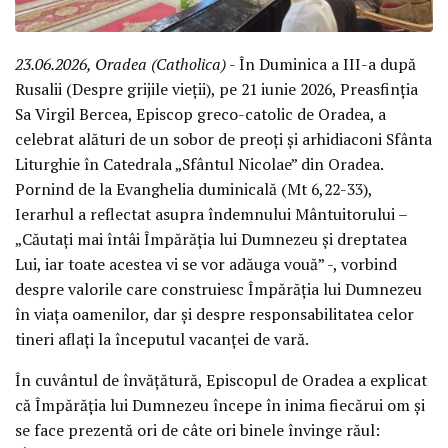
23.06.2026, Oradea (Catholica)
- În Duminica a III-a după
Rusalii (Despre grijile vieții), pe 21 iunie 2026, Preasfinția
Sa Virgil Bercea, Episcop greco-catolic de Oradea, a
celebrat alături de un sobor de preoți și arhidiaconi Sfânta
Liturghie în Catedrala „Sfântul Nicolae” din Oradea.
Pornind de la Evanghelia duminicală (Mt 6,22-33),
Ierarhul a reflectat asupra îndemnului Mântuitorului –
„Căutați mai întâi Împărăția lui Dumnezeu și dreptatea
Lui, iar toate acestea vi se vor adăuga vouă” -, vorbind
despre valorile care construiesc Împărăția lui Dumnezeu
în viața oamenilor, dar și despre responsabilitatea celor
tineri aflați la începutul vacanței de vară.
În cuvântul de învățătură, Episcopul de Oradea a explicat
că Împărăția lui Dumnezeu începe în inima fiecărui om și
se face prezentă ori de câte ori binele învinge răul: