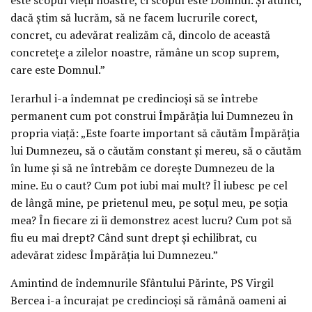
dacă știm să lucrăm, să ne facem lucrurile corect,
concret, cu adevărat realizăm că, dincolo de această
concretețe a zilelor noastre, rămâne un scop suprem,
care este Domnul.”
Ierarhul i-a îndemnat pe credincioși să se întrebe
permanent cum pot construi Împărăția lui Dumnezeu în
propria viață: „Este foarte important să căutăm Împărăția
lui Dumnezeu, să o căutăm constant și mereu, să o căutăm
în lume și să ne întrebăm ce dorește Dumnezeu de la
mine. Eu o caut? Cum pot iubi mai mult? Îl iubesc pe cel
de lângă mine, pe prietenul meu, pe soțul meu, pe soția
mea? În fiecare zi îi demonstrez acest lucru? Cum pot să
fiu eu mai drept? Când sunt drept și echilibrat, cu
adevărat zidesc Împărăția lui Dumnezeu.”
Amintind de îndemnurile Sfântului Părinte, PS Virgil
Bercea i-a încurajat pe credincioși să rămână oameni ai