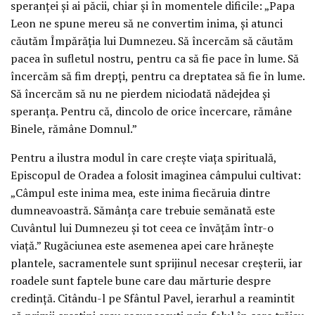
speranței și ai păcii, chiar și în momentele dificile: „Papa
Leon ne spune mereu să ne convertim inima, și atunci
căutăm Împărăția lui Dumnezeu. Să încercăm să căutăm
pacea în sufletul nostru, pentru ca să fie pace în lume. Să
încercăm să fim drepți, pentru ca dreptatea să fie în lume.
Să încercăm să nu ne pierdem niciodată nădejdea și
speranța. Pentru că, dincolo de orice încercare, rămâne
Binele, rămâne Domnul.”
Pentru a ilustra modul în care crește viața spirituală,
Episcopul de Oradea a folosit imaginea câmpului cultivat:
„Câmpul este inima mea, este inima fiecăruia dintre
dumneavoastră. Sămânța care trebuie semănată este
Cuvântul lui Dumnezeu și tot ceea ce învățăm într-o
viață.” Rugăciunea este asemenea apei care hrănește
plantele, sacramentele sunt sprijinul necesar creșterii, iar
roadele sunt faptele bune care dau mărturie despre
credință. Citându-l pe Sfântul Pavel, ierarhul a reamintit