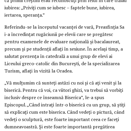
că primii creștini erau recunoscuți prin felul în care trăiau
iubirea: „Priviți cum se iubesc – faptele bune, iubirea,
iertarea, speranța.”
Referindu-se la începutul vacanței de vară, Preasfinția Sa
i-a încredințat rugăciunii pe elevii care se pregătesc
pentru examenele de evaluare națională și bacalaureat,
precum și pe studenții aflați în sesiune. În același timp, a
salutat prezența în catedrală a unui grup de elevi ai
Liceului greco-catolic din București, de la specializarea
Turism, aflați în vizită la Oradea.
„Vă mulțumim că sunteți astăzi cu noi și că ați venit și la
biserică. Pentru că voi, ca viitori ghizi, va trebui să vorbiți
inclusiv despre ce înseamnă Biserica”, le-a spus
Episcopul. „Când intrați într-o biserică cu un grup, să știți
să explicați cum este biserica. Când vedeți o pictură, când
vedeți o sculptură, este foarte important ceea ce faceți
dumneavoastră. Și este foarte importantă pregătirea