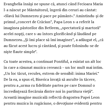
Evanghelia însăși ne spune că, atunci când Fecioara Maria
l-a născut pe Mântuitorul, îngerii din ceruri au cântat:
«Slavă lui Dumnezeu și pace pe pământ».” Amintindu-și de
primul „concert de Crăciun”, Papa Leon s-a referit la
imaginea păstorilor din Betleem, „spectatorii și martorii”
acelei nopți, care s-au întors glorificând și lăudând pe
Dumnezeu. „Și îmi place să îmi imaginez”, a adăugat el, „că
au făcut acest lucru și cântând, și poate folosindu-se de
niște flaute simple”.
Cu toate acestea, a continuat Pontiful, a existat un alt loc
în care a răsunat muzica cerească – un loc mult mai intim.
„Un loc tăcut, recules, extrem de sensibil: inima Mariei.”
De la ea, a spus el, Biserica învață să asculte în tăcere,
pentru a „urma cu fidelitate partea pe care Domnul o
încredințează fiecăruia dintre noi în partitura vieții”.
Această imagine muzicală reflectă dragostea Papei Leon
pentru muzica în rugăciune, o devoțiune evidentă pentru