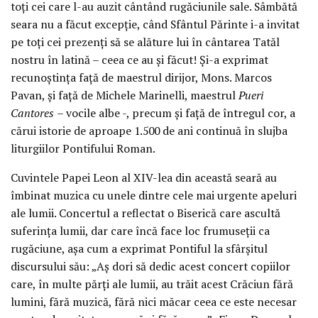
toți cei care l-au auzit cântând rugăciunile sale. Sâmbătă
seara nu a făcut excepție, când Sfântul Părinte i-a invitat
pe toți cei prezenți să se alăture lui în cântarea Tatăl
nostru în latină – ceea ce au și făcut! Și-a exprimat
recunoștința față de maestrul dirijor, Mons. Marcos
Pavan, și față de Michele Marinelli, maestrul
Pueri
Cantores
– vocile albe -, precum și față de întregul cor, a
cărui istorie de aproape 1.500 de ani continuă în slujba
liturgiilor Pontifului Roman.
Cuvintele Papei Leon al XIV-lea din această seară au
îmbinat muzica cu unele dintre cele mai urgente apeluri
ale lumii. Concertul a reflectat o Biserică care ascultă
suferința lumii, dar care încă face loc frumuseții ca
rugăciune, așa cum a exprimat Pontiful la sfârșitul
discursului său: „Aș dori să dedic acest concert copiilor
care, în multe părți ale lumii, au trăit acest Crăciun fără
lumini, fără muzică, fără nici măcar ceea ce este necesar