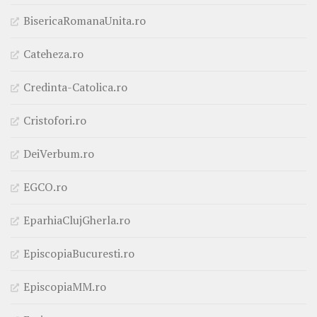
BisericaRomanaUnita.ro
Cateheza.ro
Credinta-Catolica.ro
Cristofori.ro
DeiVerbum.ro
EGCO.ro
EparhiaClujGherla.ro
EpiscopiaBucuresti.ro
EpiscopiaMM.ro