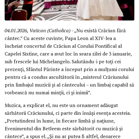
04.01.2026, Vatican (Catholica)
- „Nu există Crăciun fără
cântec.” Cu aceste cuvinte, Papa Leon al XIV-lea a
încheiat concertul de Crăciun al Corului Pontifical al
Capelei Sixtine, care a avut loc în seara zilei de 3 ianuarie,
sub frescele lui Michelangelo. Salutându-i pe toți cei
prezenți, Sfântul Părinte a început prin a mulțumi corului
pentru că a condus ascultătorii în „misterul Crăciunului
prin limbajul muzicii și al cântecului – un limbaj capabil să
vorbească nu numai minții, ci și inimii”.
Muzica, a explicat el, nu este un ornament adăugat
sărbătorii Crăciunului, ci parte din însăși esența acesteia.
„Pretutindeni în lume, în fiecare limbă și națiune,
Evenimentul din Betleem este sărbătorit cu muzică și
cântece”, a spus el. „Și nu ar putea fi altfel, deoarece