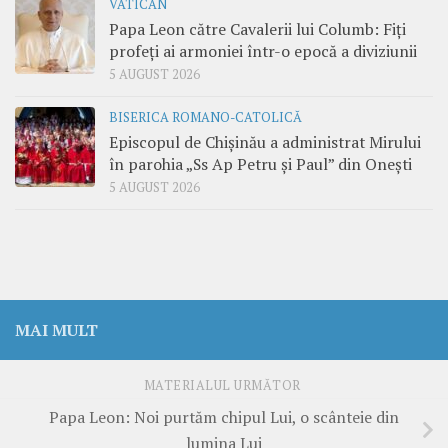
VATICAN
Papa Leon către Cavalerii lui Columb: Fiți
profeți ai armoniei într-o epocă a diviziunii
5 AUGUST 2026
BISERICA ROMANO-CATOLICĂ
Episcopul de Chișinău a administrat Mirului
în parohia „Ss Ap Petru și Paul” din Onești
5 AUGUST 2026
MAI MULT
MATERIALUL URMĂTOR
Papa Leon: Noi purtăm chipul Lui, o scânteie din
lumina Lui