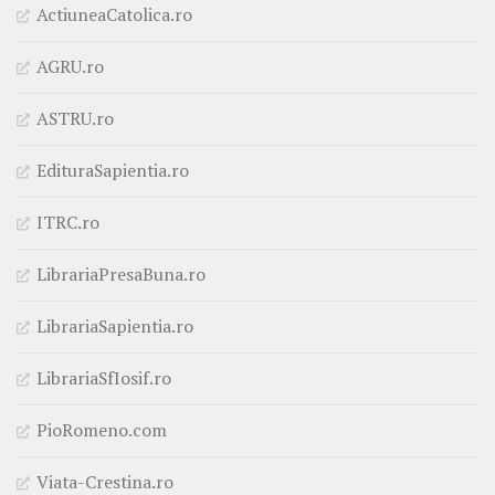
ActiuneaCatolica.ro
AGRU.ro
ASTRU.ro
EdituraSapientia.ro
ITRC.ro
LibrariaPresaBuna.ro
LibrariaSapientia.ro
LibrariaSfIosif.ro
PioRomeno.com
Viata-Crestina.ro