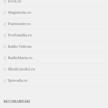
Ercis.ro
Magisteriu.ro
Pastoratie.ro
ProFamilia.ro
Radio Vatican
RadioMaria.ro
SfintiCatolici.ro
Spovada.ro
RECOMANDĂRI