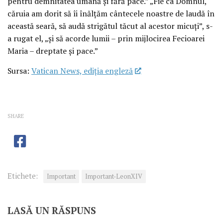
pentru demnitatea umană și fără pace.” „Fie ca Domnul,
căruia am dorit să îi înălțăm cântecele noastre de laudă în
această seară, să audă strigătul tăcut al acestor micuți”, s-
a rugat el, „și să acorde lumii – prin mijlocirea Fecioarei
Maria – dreptate și pace.”
Sursa:
Vatican News, ediția engleză
SHARE
Etichete:
Important
Important-LeonXIV
LASĂ UN RĂSPUNS