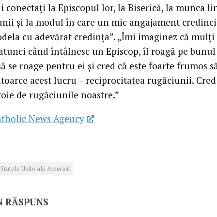
 conectați la Episcopul lor, la Biserică, la munca lin
unii și la modul în care un mic angajament credinc
dela cu adevărat credința”. „Îmi imaginez că mulți
atunci când întâlnesc un Episcop, îl roagă pe bunul
ă se roage pentru ei și cred că este foarte frumos s
oarce acest lucru – reciprocitatea rugăciunii. Cred 
voie de rugăciunile noastre.”
atholic News Agency
Statele Unite ale Americii
N RĂSPUNS