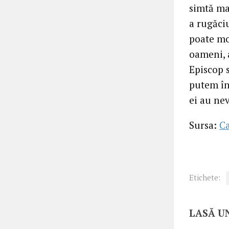
simtă mai
a rugăci
poate mo
oameni, 
Episcop s
putem înt
ei au ne
Sursa:
C
Etichete:
LASĂ U