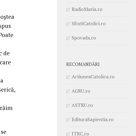
RadioMaria.ro
noștea
SfintiCatolici.ro
 spus
 Poate
Spovada.ro
c de
 care
RECOMANDĂRI
ActiuneaCatolica.ro
 a
erică,
AGRU.ro
ASTRU.ro
trăim
EdituraSapientia.ro
 se
ITRC.ro