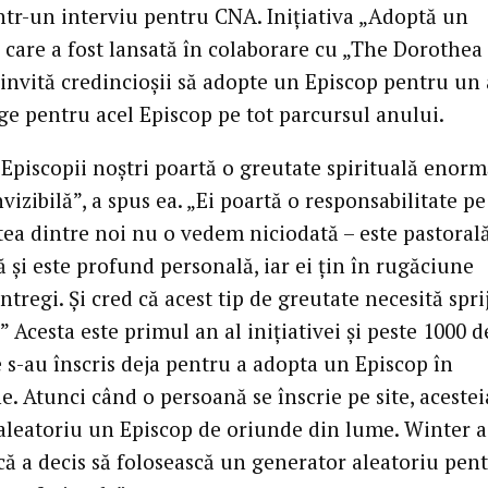
ntr-un interviu pentru CNA. Inițiativa „Adoptă un
, care a fost lansată în colaborare cu „The Dorothea
 invită credincioșii să adopte un Episcop pentru un 
age pentru acel Episcop pe tot parcursul anului.
Episcopii noștri poartă o greutate spirituală enorm
vizibilă”, a spus ea. „Ei poartă o responsabilitate pe
tea dintre noi nu o vedem niciodată – este pastorală
ă și este profund personală, iar ei țin în rugăciune
ntregi. Și cred că acest tip de greutate necesită spri
.” Acesta este primul an al inițiativei și peste 1000 d
 s-au înscris deja pentru a adopta un Episcop în
. Atunci când o persoană se înscrie pe site, acesteia
 aleatoriu un Episcop de oriunde din lume. Winter a
că a decis să folosească un generator aleatoriu pen