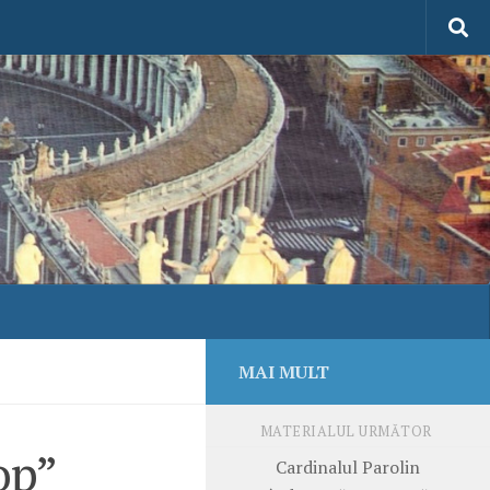
MAI MULT
MATERIALUL URMĂTOR
op”
Cardinalul Parolin