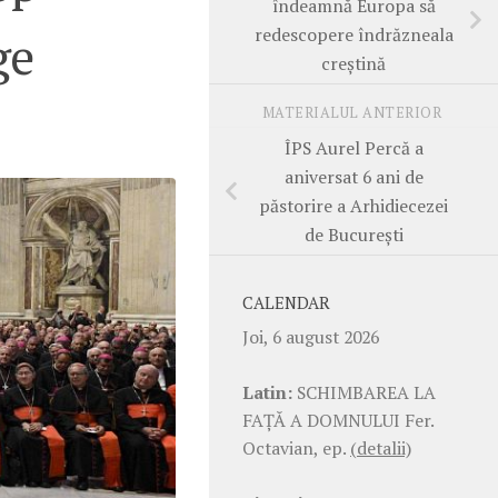
îndeamnă Europa să
redescopere îndrăzneala
ge
creștină
MATERIALUL ANTERIOR
ÎPS Aurel Percă a
aniversat 6 ani de
păstorire a Arhidiecezei
de București
CALENDAR
Joi, 6 august 2026
Latin:
SCHIMBAREA LA
FAŢĂ A DOMNULUI Fer.
Octavian, ep.
(detalii)