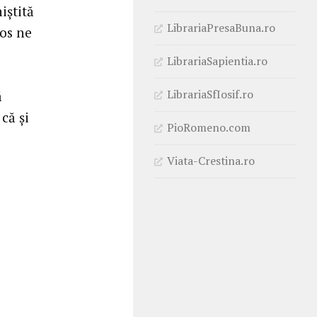
iștită
LibrariaPresaBuna.ro
ios ne
LibrariaSapientia.ro
LibrariaSfIosif.ro
ă
că și
PioRomeno.com
Viata-Crestina.ro