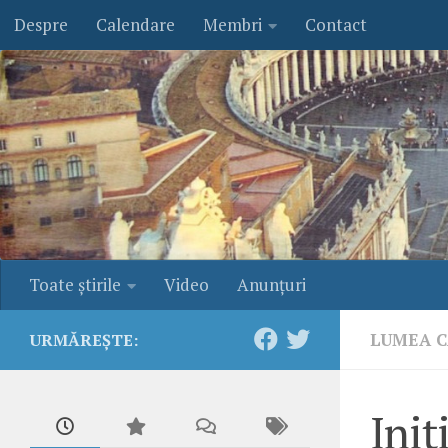
Despre
Calendare
Membri
Contact
Skip to content
Toate ştirile
Video
Anunţuri
LUMEA C
URMĂREȘTE:
Iniț