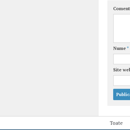
Coment
Nume
*
Site we
Toate