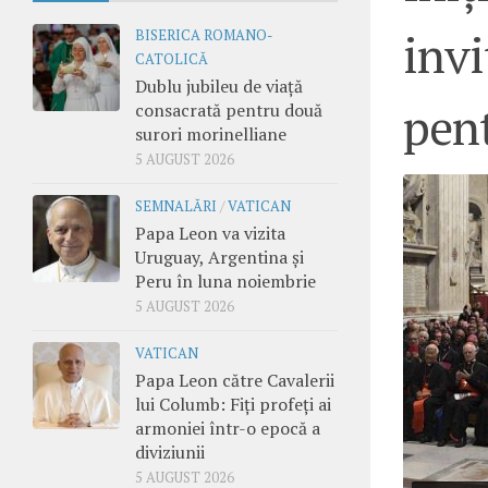
invi
BISERICA ROMANO-
CATOLICĂ
Dublu jubileu de viață
pent
consacrată pentru două
surori morinelliane
5 AUGUST 2026
SEMNALĂRI
/
VATICAN
Papa Leon va vizita
Uruguay, Argentina și
Peru în luna noiembrie
5 AUGUST 2026
VATICAN
Papa Leon către Cavalerii
lui Columb: Fiți profeți ai
armoniei într-o epocă a
diviziunii
5 AUGUST 2026