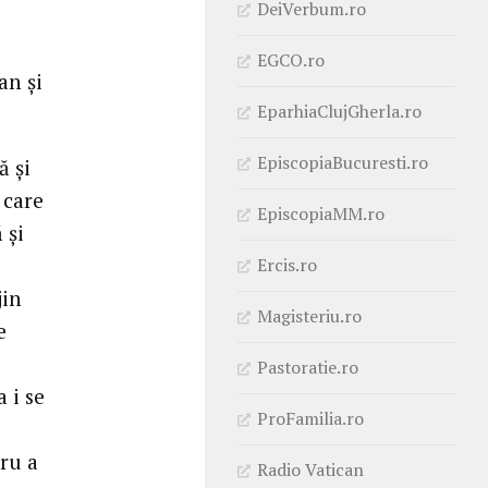
DeiVerbum.ro
EGCO.ro
an și
EparhiaClujGherla.ro
EpiscopiaBucuresti.ro
ă și
 care
EpiscopiaMM.ro
 și
Ercis.ro
jin
Magisteriu.ro
e
Pastoratie.ro
 i se
ProFamilia.ro
tru a
Radio Vatican