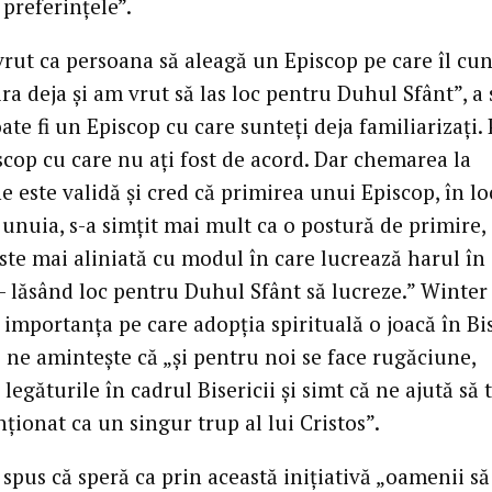
preferințele”.
rut ca persoana să aleagă un Episcop pe care îl cu
ira deja și am vrut să las loc pentru Duhul Sfânt”, a
oate fi un Episcop cu care sunteți deja familiarizați.
scop cu care nu ați fost de acord. Dar chemarea la
 este validă și cred că primirea unui Episcop, în lo
unuia, s-a simțit mai mult ca o postură de primire,
ste mai aliniată cu modul în care lucrează harul în
– lăsând loc pentru Duhul Sfânt să lucreze.” Winter
 importanța pe care adopția spirituală o joacă în Bis
 ne amintește că „și pentru noi se face rugăciune,
 legăturile în cadrul Bisericii și simt că ne ajută să 
ționat ca un singur trup al lui Cristos”.
spus că speră ca prin această inițiativă „oamenii să