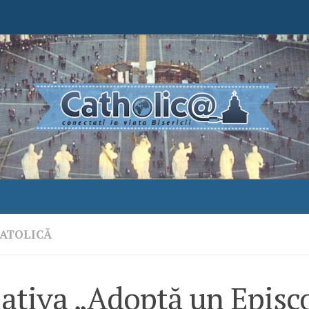
ATOLICĂ
iativa „Adoptă un Episc