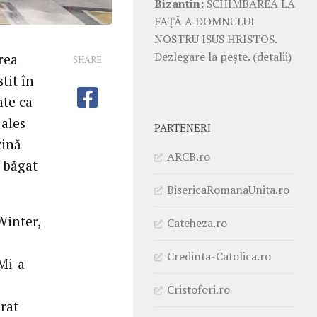
Bizantin:
SCHIMBAREA LA
FAŢĂ A DOMNULUI
NOSTRU ISUS HRISTOS.
Dezlegare la pește.
(detalii)
rea
SHARE
tit în
nte ca
 ales
PARTENERI
vină
ARCB.ro
a băgat
BisericaRomanaUnita.ro
Winter,
Cateheza.ro
ă
Credinta-Catolica.ro
Mi-a
Cristofori.ro
arat