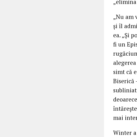
„elimina 
„Nu am v
și îl adm
ea. „Și p
fi un Epi
rugăciune
alegerea 
simt că e
Biserică 
subliniat
deoarece
întărește
mai inten
Winter a 