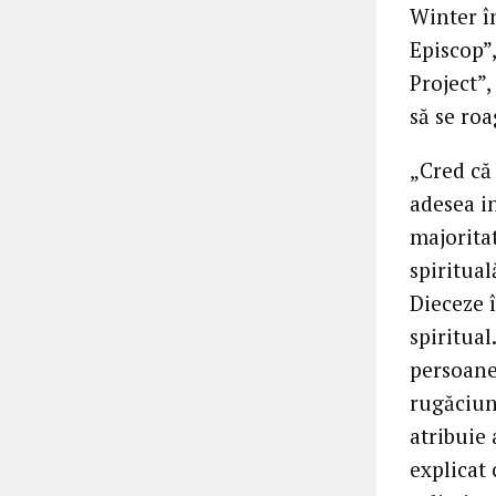
Winter î
Episcop”
Project”,
să se ro
„Cred că 
adesea in
majorita
spiritual
Dieceze î
spiritual
persoane
rugăciune
atribuie
explicat 