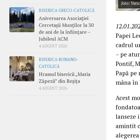
foto: Vati
BISERICA GRECO-CATOLICĂ
Aniversarea Asociației
Cercetașii Munților la 30
12.01.202
de ani de la înființare –
Papei Le
Jubileul ACM
cadrul u
4 AUGUST 2026
– pe atun
BISERICA ROMANO-
Pontif, 
CATOLICĂ
Papă pe m
Hramul bisericii „Maria
Zăpezii” din Reșița
mâna în 
4 AUGUST 2026
Acest mo
fondatoa
lanseze i
amintit 
alegerea 