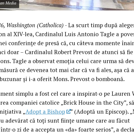
can Media
6, Washington (Catholica)
- La scurt timp după alege
on al XIV-lea, Cardinalul Luis Antonio Tagle a poves
nei conferințe de presă că, cu câteva momente înai
ci doar – Cardinalul Robert Prevost de atunci să fie
Mons. Tagle a observat emoția celui care urma să de
ăsură ce devenea tot mai clar că va fi ales, așa că 
buzunar și i-a oferit Mons. Prevost o bomboană.
ment simplu a fost cel care a inspirat-o pe Lauren 
rea companiei catolice „Brick House in the City”, s
nițiativa „
Adopt a Bishop
” (Adoptă un Episcop). „
cu adevărat că toți sunt ființe umane care au făcut
într-o zi de a accepta un «da» foarte serios”, a decl