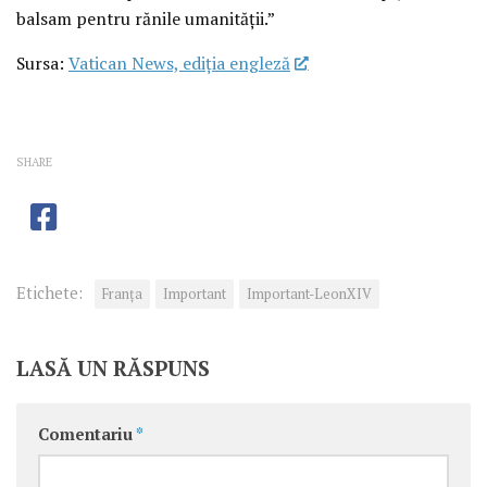
balsam pentru rănile umanității.”
Sursa:
Vatican News, ediția engleză
SHARE
Etichete:
Franţa
Important
Important-LeonXIV
LASĂ UN RĂSPUNS
Comentariu
*