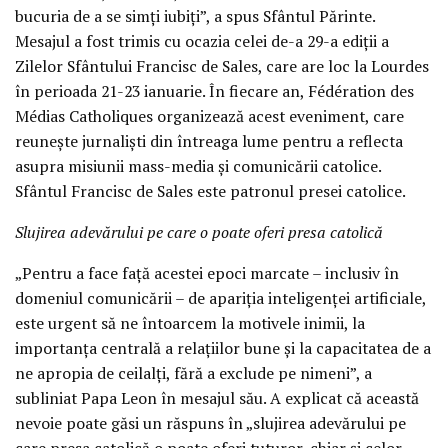
bucuria de a se simți iubiți”, a spus Sfântul Părinte.
Mesajul a fost trimis cu ocazia celei de-a 29-a ediții a
Zilelor Sfântului Francisc de Sales, care are loc la Lourdes
în perioada 21-23 ianuarie. În fiecare an, Fédération des
Médias Catholiques organizează acest eveniment, care
reunește jurnaliști din întreaga lume pentru a reflecta
asupra misiunii mass-media și comunicării catolice.
Sfântul Francisc de Sales este patronul presei catolice.
Slujirea adevărului pe care o poate oferi presa catolică
„Pentru a face față acestei epoci marcate – inclusiv în
domeniul comunicării – de apariția inteligenței artificiale,
este urgent să ne întoarcem la motivele inimii, la
importanța centrală a relațiilor bune și la capacitatea de a
ne apropia de ceilalți, fără a exclude pe nimeni”, a
subliniat Papa Leon în mesajul său. A explicat că această
nevoie poate găsi un răspuns în „slujirea adevărului pe
care presa catolică o poate oferi tuturor, chiar și celor