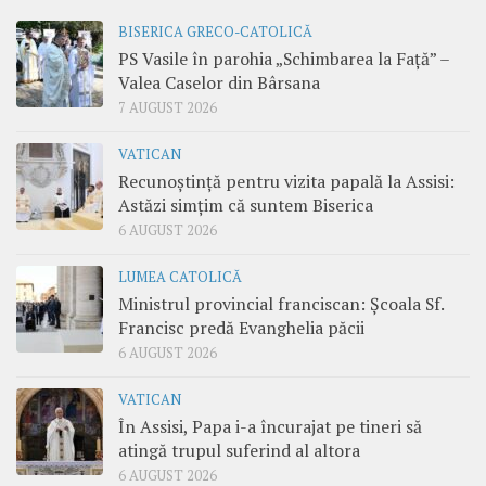
BISERICA GRECO-CATOLICĂ
PS Vasile în parohia „Schimbarea la Față” –
Valea Caselor din Bârsana
7 AUGUST 2026
VATICAN
Recunoștință pentru vizita papală la Assisi:
Astăzi simțim că suntem Biserica
6 AUGUST 2026
LUMEA CATOLICĂ
Ministrul provincial franciscan: Școala Sf.
Francisc predă Evanghelia păcii
6 AUGUST 2026
VATICAN
În Assisi, Papa i-a încurajat pe tineri să
atingă trupul suferind al altora
6 AUGUST 2026