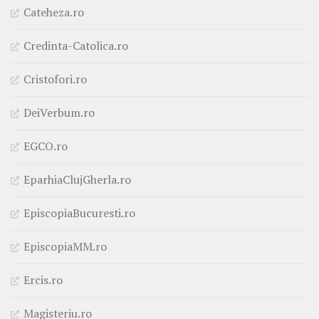
Cateheza.ro
Credinta-Catolica.ro
Cristofori.ro
DeiVerbum.ro
EGCO.ro
EparhiaClujGherla.ro
EpiscopiaBucuresti.ro
EpiscopiaMM.ro
Ercis.ro
Magisteriu.ro