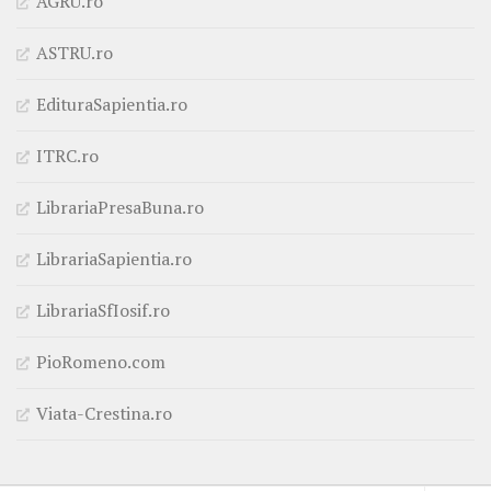
AGRU.ro
ASTRU.ro
EdituraSapientia.ro
ITRC.ro
LibrariaPresaBuna.ro
LibrariaSapientia.ro
LibrariaSfIosif.ro
PioRomeno.com
Viata-Crestina.ro