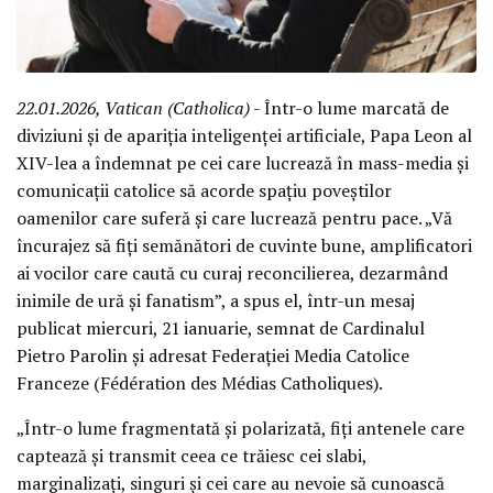
22.01.2026, Vatican (Catholica)
- Într-o lume marcată de
diviziuni și de apariția inteligenței artificiale, Papa Leon al
XIV-lea a îndemnat pe cei care lucrează în mass-media și
comunicații catolice să acorde spațiu poveștilor
oamenilor care suferă și care lucrează pentru pace. „Vă
încurajez să fiți semănători de cuvinte bune, amplificatori
ai vocilor care caută cu curaj reconcilierea, dezarmând
inimile de ură și fanatism”, a spus el, într-un mesaj
publicat miercuri, 21 ianuarie, semnat de Cardinalul
Pietro Parolin și adresat Federației Media Catolice
Franceze (Fédération des Médias Catholiques).
„Într-o lume fragmentată și polarizată, fiți antenele care
captează și transmit ceea ce trăiesc cei slabi,
marginalizați, singuri și cei care au nevoie să cunoască