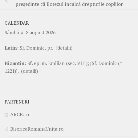
președinte că Botezul încalcă drepturile copiilor
CALENDAR
Sâmbătă, 8 august 2026
Latin:
Sf. Dominic, pr.
(detalii)
Bizantin:
Sf. ep. m. Emilian (sec. VIII); [Sf. Dominic (†
1221)].
(detalii)
PARTENERI
ARCB.ro
BisericaRomanaUnita.ro