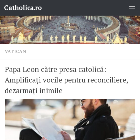
Catholica.ro
Skip to content
VATICAN
Papa Leon către presa catolică:
Amplificați vocile pentru reconciliere,
dezarmați inimile