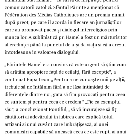
comunicatorii catolici. Sfântul Părinte a menționat că
Fédération des Médias Catholiques are un premiu numit
după preot, pe care îl acordă în fiecare an jurnaliștilor
care au promovat pacea și dialogul interreligios prin
munca lor. A subliniat că pr. Hamel a fost un mărturisitor
al credinței până la punctul de a-și da viața și că a crezut
întotdeauna în valoarea dialogului.
„Părintele Hamel era convins că este urgent să știm cum
să arătăm apropiere față de ceilalți, fără excepție”, a
continuat Papa Leon. „Pentru a ne cunoaște unii pe alții,
trebuie să ne întâlnim fără a ne lăsa intimidați de
diferențele dintre noi, gata să fim provocați pentru ceea
ce suntem și pentru ceea ce credem.” „Fie ca exemplul
său”, a concluzionat Pontiful, „să vă încurajeze să fiți
căutători ai adevărului în iubirea care explică totul,
artizani ai unui cuvânt care îmbrățișează, ai unei
comunicări capabile să unească ceea ce este rupt, ai unui