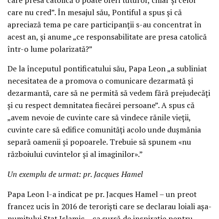
care nu cred”. În mesajul său, Pontiful a spus și că
apreciază tema pe care participanții s-au concentrat în
acest an, și anume „ce responsabilitate are presa catolică
într-o lume polarizată?”
De la începutul pontificatului său, Papa Leon „a subliniat
necesitatea de a promova o comunicare dezarmată și
dezarmantă, care să ne permită să vedem fără prejudecăți
și cu respect demnitatea fiecărei persoane”. A spus că
„avem nevoie de cuvinte care să vindece rănile vieții,
cuvinte care să edifice comunități acolo unde dușmănia
separă oamenii și popoarele. Trebuie să spunem «nu
războiului cuvintelor și al imaginilor».”
Un exemplu de urmat: pr. Jacques Hamel
Papa Leon l-a indicat pe pr. Jacques Hamel – un preot
francez ucis în 2016 de teroriști care se declarau loiali așa-
numitului Stat Islamic – ca sursă de inspirație pentru