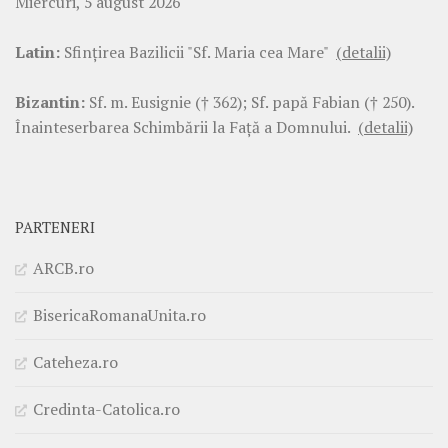
Miercuri, 5 august 2026
Latin:
Sfinţirea Bazilicii "Sf. Maria cea Mare"
(detalii)
Bizantin:
Sf. m. Eusignie († 362); Sf. papă Fabian († 250).
Înainteserbarea Schimbării la Faţă a Domnului.
(detalii)
PARTENERI
ARCB.ro
BisericaRomanaUnita.ro
Cateheza.ro
Credinta-Catolica.ro