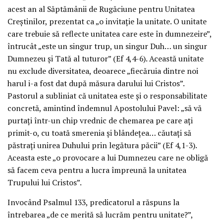
acest an al Săptămânii de Rugăciune pentru Unitatea
Creștinilor, prezentat ca „o invitație la unitate. O unitate
care trebuie să reflecte unitatea care este în dumnezeire”,
întrucât „este un singur trup, un singur Duh… un singur
Dumnezeu și Tată al tuturor” (Ef 4,4-6). Această unitate
nu exclude diversitatea, deoarece „fiecăruia dintre noi
harul i-a fost dat după măsura darului lui Cristos”.
Pastorul a subliniat că unitatea este și o responsabilitate
concretă, amintind îndemnul Apostolului Pavel: „să vă
purtați într-un chip vrednic de chemarea pe care ați
primit-o, cu toată smerenia și blândețea… căutați să
păstrați unirea Duhului prin legătura păcii” (Ef 4,1-3).
Aceasta este „o provocare a lui Dumnezeu care ne obligă
să facem ceva pentru a lucra împreună la unitatea
Trupului lui Cristos”.
Invocând Psalmul 133, predicatorul a răspuns la
întrebarea „de ce merită să lucrăm pentru unitate?”,