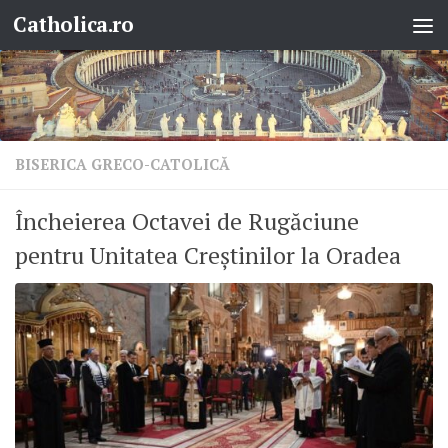
Catholica.ro
Skip to content
BISERICA GRECO-CATOLICĂ
Încheierea Octavei de Rugăciune
pentru Unitatea Creștinilor la Oradea