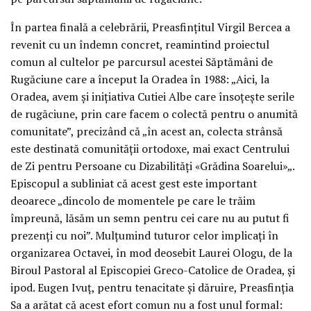
În partea finală a celebrării, Preasfințitul Virgil Bercea a
revenit cu un îndemn concret, reamintind proiectul
comun al cultelor pe parcursul acestei Săptămâni de
Rugăciune care a început la Oradea în 1988: „Aici, la
Oradea, avem și inițiativa Cutiei Albe care însoțește serile
de rugăciune, prin care facem o colectă pentru o anumită
comunitate”, precizând că „în acest an, colecta strânsă
este destinată comunității ortodoxe, mai exact Centrului
de Zi pentru Persoane cu Dizabilități «Grădina Soarelui»„.
Episcopul a subliniat că acest gest este important
deoarece „dincolo de momentele pe care le trăim
împreună, lăsăm un semn pentru cei care nu au putut fi
prezenți cu noi”. Mulțumind tuturor celor implicați în
organizarea Octavei, în mod deosebit Laurei Ologu, de la
Biroul Pastoral al Episcopiei Greco-Catolice de Oradea, și
ipod. Eugen Ivuț, pentru tenacitate și dăruire, Preasfinția
Sa a arătat că acest efort comun nu a fost unul formal: