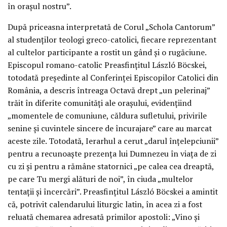
în orașul nostru”.
După priceasna interpretată de Corul „Schola Cantorum”
al studenților teologi greco-catolici, fiecare reprezentant
al cultelor participante a rostit un gând și o rugăciune.
Episcopul romano-catolic Preasfințitul László Böcskei,
totodată președinte al Conferinței Episcopilor Catolici din
România, a descris întreaga Octavă drept „un pelerinaj”
trăit în diferite comunități ale orașului, evidențiind
„momentele de comuniune, căldura sufletului, privirile
senine și cuvintele sincere de încurajare” care au marcat
aceste zile. Totodată, Ierarhul a cerut „darul înțelepciunii”
pentru a recunoaște prezența lui Dumnezeu în viața de zi
cu zi și pentru a rămâne statornici „pe calea cea dreaptă,
pe care Tu mergi alături de noi”, în ciuda „multelor
tentații și încercări”. Preasfințitul László Böcskei a amintit
că, potrivit calendarului liturgic latin, în acea zi a fost
reluată chemarea adresată primilor apostoli: „Vino și