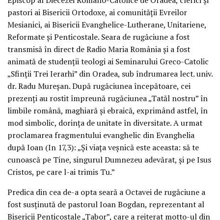
pastori ai Bisericii Ortodoxe, ai comunității Evreilor
Mesianici, ai Bisericii Evanghelice-Lutherane, Unitariene,
Reformate și Penticostale. Seara de rugăciune a fost
transmisă în direct de Radio Maria România și a fost
animată de studenții teologi ai Seminarului Greco-Catolic
„Sfinții Trei Ierarhi” din Oradea, sub îndrumarea lect. univ.
dr. Radu Mureșan. După rugăciunea începătoare, cei
prezenți au rostit împreună rugăciunea „Tatăl nostru” în
limbile română, maghiară și ebraică, exprimând astfel, în
mod simbolic, dorința de unitate în diversitate. A urmat
proclamarea fragmentului evanghelic din Evanghelia
după Ioan (In 17,3): „Și viața veșnică este aceasta: să te
cunoască pe Tine, singurul Dumnezeu adevărat, și pe Isus
Cristos, pe care l-ai trimis Tu.”
Predica din cea de-a opta seară a Octavei de rugăciune a
fost susținută de pastorul Ioan Bogdan, reprezentant al
Bisericii Penticostale „Tabor”, care a reiterat motto-ul din