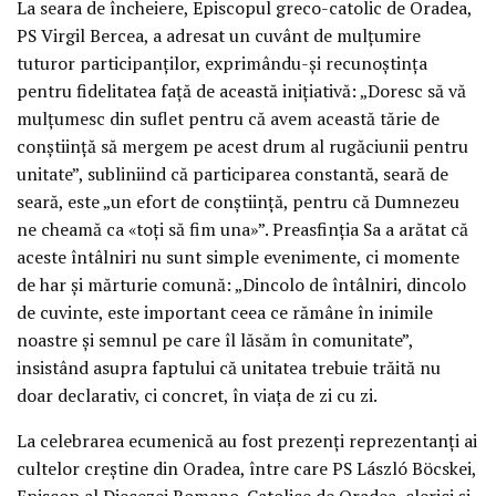
La seara de încheiere, Episcopul greco-catolic de Oradea,
PS Virgil Bercea, a adresat un cuvânt de mulțumire
tuturor participanților, exprimându-și recunoștința
pentru fidelitatea față de această inițiativă: „Doresc să vă
mulțumesc din suflet pentru că avem această tărie de
conștiință să mergem pe acest drum al rugăciunii pentru
unitate”, subliniind că participarea constantă, seară de
seară, este „un efort de conștiință, pentru că Dumnezeu
ne cheamă ca «toți să fim una»”. Preasfinția Sa a arătat că
aceste întâlniri nu sunt simple evenimente, ci momente
de har și mărturie comună: „Dincolo de întâlniri, dincolo
de cuvinte, este important ceea ce rămâne în inimile
noastre și semnul pe care îl lăsăm în comunitate”,
insistând asupra faptului că unitatea trebuie trăită nu
doar declarativ, ci concret, în viața de zi cu zi.
La celebrarea ecumenică au fost prezenți reprezentanți ai
cultelor creștine din Oradea, între care PS László Böcskei,
Episcop al Diecezei Romano-Catolice de Oradea, clerici și