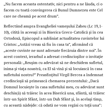
„Nu facem aceasta ostentativ, nici pentru a ne lăuda, ci o
facem cu toată convingerea că Bunul Dumnezeu este Cel
care ne cheamă pe acest drum”.
Reflectând asupra Evangheliei vameșului Zaheu (Lc 19,1-
10), citită în aceeași zi în Biserica Greco-Catolică și în cea
Ortodoxă, Episcopul a subliniat actualitatea cuvintelor lui
Cristos: „Astăzi vreau să fiu în casa ta”, afirmând că
„aceste cuvinte ne sunt adresate fiecăruia dintre noi”. În
acest context, ierarhul a adresat credincioșilor o invitație
personală: „Reușim cu adevărat să ne deschidem sufletul,
inima și viața noastră, ca El să vină și să locuiască în casa
sufletului nostru?” Preasfințitul Virgil Bercea a îndemnat
credincioșii să primească chemarea prezentului: „Dacă
Domnul locuiește în casa sufletului meu, cu adevărat sunt
deschis(ă) să trăiesc în acea Biserică una, sfântă, să trăiesc
într-un Spirit Sfânt, într-un Duh Sfânt și, în același timp,
cu această nădejde: că odată ne vom regăsi cu toții una”: