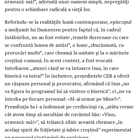
urmează-mă!”, adresată unor oameni simpli, nepregătiți
pentru o schimbare radicală a vieții lor.
Referindu-se la realitățile lumii contemporane, episcopul
a mulțumit lui Dumnezeu pentru faptul că, în cadrul
întâlnirilor, nu au fost evitate „temele dureroase cu care
se confruntă lumea de astăzi”, o lume „zbuciumată, cu
provocări multe”, care cheamă la unitate și la o mărturie
creștină comună. În acest context, a fost evocată
întrebarea: „atunci când se va întoarce Isus, în care
biserică va intra?” În încheiere, președintele CER a oferit
un răspuns personal și provocator, afirmând că Isus „nu
va figura în programul lui să viziteze o biserică”, ci „ne va
întreba pe fiecare personal: «M-ai urmat pe Mine?»”.
Preasfinția Sa i-a îndemnat pe credincioși ca, „atâta vreme
cât avem timp să ascultăm de cuvântul Său: «Vino,
urmează-mă!»”, să trăiască zilnic această chemare „în
același spirit de frățietate și iubire creștină” experimentat
pe parcursul săptămânii de rugăciune.