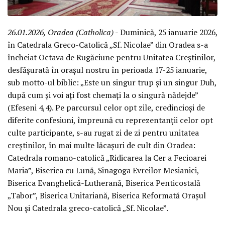
26.01.2026, Oradea (Catholica)
- Duminică, 25 ianuarie 2026,
în Catedrala Greco-Catolică „Sf. Nicolae” din Oradea s-a
încheiat Octava de Rugăciune pentru Unitatea Creștinilor,
desfășurată în orașul nostru în perioada 17-25 ianuarie,
sub motto-ul biblic: „Este un singur trup și un singur Duh,
după cum și voi ați fost chemați la o singură nădejde”
(Efeseni 4,4). Pe parcursul celor opt zile, credincioși de
diferite confesiuni, împreună cu reprezentanții celor opt
culte participante, s-au rugat zi de zi pentru unitatea
creștinilor, în mai multe lăcașuri de cult din Oradea:
Catedrala romano-catolică „Ridicarea la Cer a Fecioarei
Maria”, Biserica cu Lună, Sinagoga Evreilor Mesianici,
Biserica Evanghelică-Lutherană, Biserica Penticostală
„Tabor”, Biserica Unitariană, Biserica Reformată Orașul
Nou și Catedrala greco-catolică „Sf. Nicolae”.