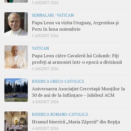
5 AUGUST 2026
SEMNALĂRI
/
VATICAN
Papa Leon va vizita Uruguay, Argentina și
Peru în luna noiembrie
5 AUGUST 2026
VATICAN
Papa Leon către Cavalerii lui Columb: Fiți
profeți ai armoniei într-o epocă a diviziunii
5 AUGUST 2026
BISERICA GRECO-CATOLICĂ
Aniversarea Asociației Cercetașii Munților la
30 de ani de la înființare – Jubileul ACM
4 AUGUST 2026
BISERICA ROMANO-CATOLICĂ
Hramul bisericii „Maria Zăpezii” din Reșița
4 AUGUST 2026