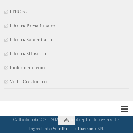
ITRC.ro
LibrariaPresaBuna.ro
LibrariaSapientia.ro
LibrariaSfIosif.ro
PioRomeno.com
Viata-Crestina.ro
Catholica © 2021-2026. Toate drepturile rezervate.
Ingrediente:
WordPress
+
Hueman
+ KN.