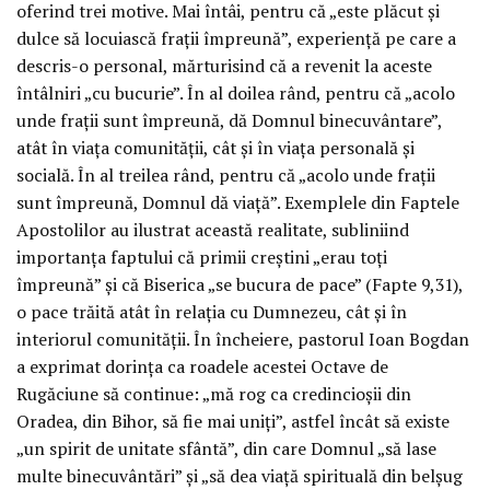
oferind trei motive. Mai întâi, pentru că „este plăcut și
dulce să locuiască frații împreună”, experiență pe care a
descris-o personal, mărturisind că a revenit la aceste
întâlniri „cu bucurie”. În al doilea rând, pentru că „acolo
unde frații sunt împreună, dă Domnul binecuvântare”,
atât în viața comunității, cât și în viața personală și
socială. În al treilea rând, pentru că „acolo unde frații
sunt împreună, Domnul dă viață”. Exemplele din Faptele
Apostolilor au ilustrat această realitate, subliniind
importanța faptului că primii creștini „erau toți
împreună” și că Biserica „se bucura de pace” (Fapte 9,31),
o pace trăită atât în relația cu Dumnezeu, cât și în
interiorul comunității. În încheiere, pastorul Ioan Bogdan
a exprimat dorința ca roadele acestei Octave de
Rugăciune să continue: „mă rog ca credincioșii din
Oradea, din Bihor, să fie mai uniți”, astfel încât să existe
„un spirit de unitate sfântă”, din care Domnul „să lase
multe binecuvântări” și „să dea viață spirituală din belșug