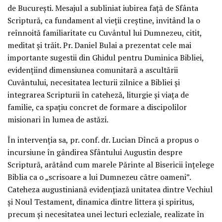
de București. Mesajul a subliniat iubirea față de Sfânta
Scriptură, ca fundament al vieții creștine, invitând la o
reînnoită familiaritate cu Cuvântul lui Dumnezeu, citit,
meditat și trăit. Pr. Daniel Bulai a prezentat cele mai
importante sugestii din Ghidul pentru Duminica Bibliei,
evidențiind dimensiunea comunitară a ascultării
Cuvântului, necesitatea lecturii zilnice a Bibliei și
integrarea Scripturii în cateheză, liturgie și viața de
familie, ca spațiu concret de formare a discipolilor
misionari în lumea de astăzi.
În intervenția sa, pr. conf. dr. Lucian Dîncă a propus o
incursiune în gândirea Sfântului Augustin despre
Scriptură, arătând cum marele Părinte al Bisericii înțelege
Biblia ca o „scrisoare a lui Dumnezeu către oameni”.
Cateheza augustiniană evidențiază unitatea dintre Vechiul
și Noul Testament, dinamica dintre littera și spiritus,
precum și necesitatea unei lecturi ecleziale, realizate în