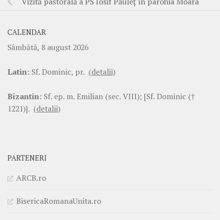
Vizită pastorală a PS Iosif Păuleț în parohia Moara
CALENDAR
Sâmbătă, 8 august 2026
Latin:
Sf. Dominic, pr.
(detalii)
Bizantin:
Sf. ep. m. Emilian (sec. VIII); [Sf. Dominic (†
1221)].
(detalii)
PARTENERI
ARCB.ro
BisericaRomanaUnita.ro