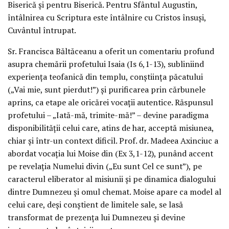
Biserică și pentru Biserică. Pentru Sfântul Augustin,
întâlnirea cu Scriptura este întâlnire cu Cristos însuși,
Cuvântul întrupat.
Sr. Francisca Băltăceanu a oferit un comentariu profund
asupra chemării profetului Isaia (Is 6,1-13), subliniind
experiența teofanică din templu, conștiința păcatului
(„Vai mie, sunt pierdut!”) și purificarea prin cărbunele
aprins, ca etape ale oricărei vocații autentice. Răspunsul
profetului – „Iată-mă, trimite-mă!” – devine paradigma
disponibilității celui care, atins de har, acceptă misiunea,
chiar și într-un context dificil. Prof. dr. Madeea Axinciuc a
abordat vocația lui Moise din (Ex 3,1-12), punând accent
pe revelația Numelui divin („Eu sunt Cel ce sunt”), pe
caracterul eliberator al misiunii și pe dinamica dialogului
dintre Dumnezeu și omul chemat. Moise apare ca model al
celui care, deși conștient de limitele sale, se lasă
transformat de prezența lui Dumnezeu și devine