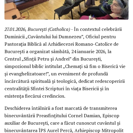
27.01.2026, București (Catholica)
- În contextul celebrării
Duminicii „Cuvântului lui Dumnezeu”, Oficiul pentru
Pastorația Biblică al Arhidiecezei Romano-Catolice de
București a organizat sâmbătă, 24 ianuarie 2026, la
Centrul „Sfinții Petru și Andrei” din București,
simpozionul biblic intitulat „Chemați să fim o Biserică vie
și evanghelizatoare!”, un eveniment de profundă
încărcătură spirituală și teologică, dedicat redescoperirii
centralității Sfintei Scripturi în viața Bisericii și în
existența fiecărui credincios.
Deschiderea întâlnirii a fost marcată de transmiterea
binecuvântării Preasfințitului Cornel Damian, Episcop
auxiliar de București, care a făcut cunoscut cuvântul și
binecuvântarea ÎPS Aurel Percă, Arhiepiscop Mitropolit