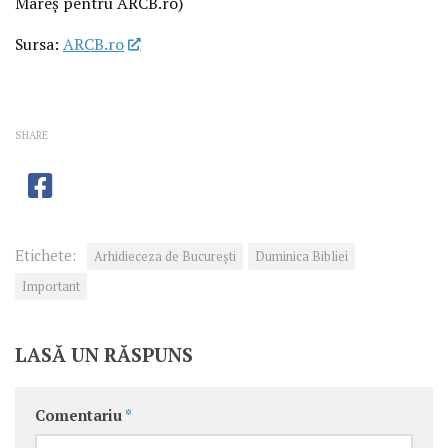
Mareș pentru ARCB.ro)
Sursa:
ARCB.ro
SHARE
Etichete:
Arhidieceza de București
Duminica Bibliei
Important
LASĂ UN RĂSPUNS
Comentariu
*