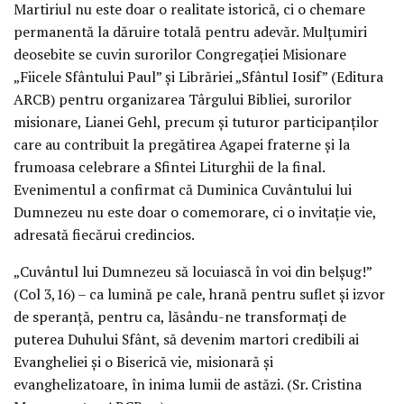
Martiriul nu este doar o realitate istorică, ci o chemare
permanentă la dăruire totală pentru adevăr. Mulțumiri
deosebite se cuvin surorilor Congregației Misionare
„Fiicele Sfântului Paul” și Librăriei „Sfântul Iosif” (Editura
ARCB) pentru organizarea Târgului Bibliei, surorilor
misionare, Lianei Gehl, precum și tuturor participanților
care au contribuit la pregătirea Agapei fraterne și la
frumoasa celebrare a Sfintei Liturghii de la final.
Evenimentul a confirmat că Duminica Cuvântului lui
Dumnezeu nu este doar o comemorare, ci o invitație vie,
adresată fiecărui credincios.
„Cuvântul lui Dumnezeu să locuiască în voi din belșug!”
(Col 3,16) – ca lumină pe cale, hrană pentru suflet și izvor
de speranță, pentru ca, lăsându-ne transformați de
puterea Duhului Sfânt, să devenim martori credibili ai
Evangheliei și o Biserică vie, misionară și
evanghelizatoare, în inima lumii de astăzi. (Sr. Cristina