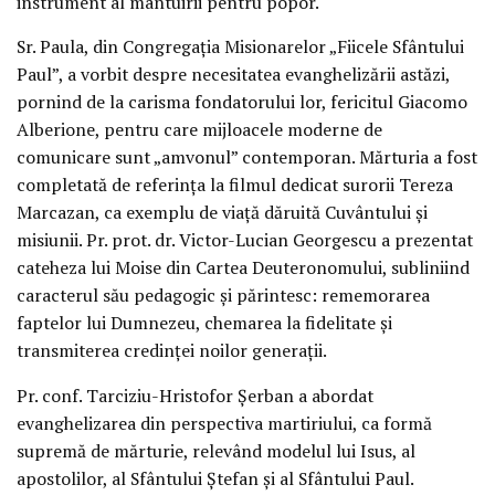
instrument al mântuirii pentru popor.
Sr. Paula, din Congregația Misionarelor „Fiicele Sfântului
Paul”, a vorbit despre necesitatea evanghelizării astăzi,
pornind de la carisma fondatorului lor, fericitul Giacomo
Alberione, pentru care mijloacele moderne de
comunicare sunt „amvonul” contemporan. Mărturia a fost
completată de referința la filmul dedicat surorii Tereza
Marcazan, ca exemplu de viață dăruită Cuvântului și
misiunii. Pr. prot. dr. Victor-Lucian Georgescu a prezentat
cateheza lui Moise din Cartea Deuteronomului, subliniind
caracterul său pedagogic și părintesc: rememorarea
faptelor lui Dumnezeu, chemarea la fidelitate și
transmiterea credinței noilor generații.
Pr. conf. Tarciziu-Hristofor Șerban a abordat
evanghelizarea din perspectiva martiriului, ca formă
supremă de mărturie, relevând modelul lui Isus, al
apostolilor, al Sfântului Ștefan și al Sfântului Paul.