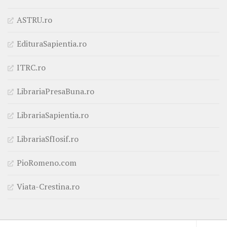
ASTRU.ro
EdituraSapientia.ro
ITRC.ro
LibrariaPresaBuna.ro
LibrariaSapientia.ro
LibrariaSfIosif.ro
PioRomeno.com
Viata-Crestina.ro