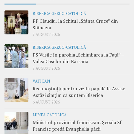
BISERICA GRECO-CATOLICĂ
PF Claudiu, la Schitul „Sfânta Cruce” din
Stânceni
7 AUGUST 2026
BISERICA GRECO-CATOLICĂ
PS Vasile în parohia „Schimbarea la Față” –
Valea Caselor din Bârsana
7 AUGUST 2026
VATICAN
Recunoștință pentru vizita papală la Assisi:
Astăzi simțim că suntem Biserica
6 AUGUST 2026
LUMEA CATOLICĂ
Ministrul provincial franciscan: Școala Sf.
Francisc predă Evanghelia păcii