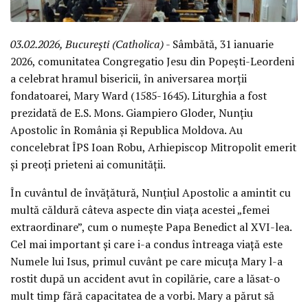
03.02.2026, București (Catholica)
- Sâmbătă, 31 ianuarie
2026, comunitatea Congregatio Jesu din Popești-Leordeni
a celebrat hramul bisericii, în aniversarea morții
fondatoarei, Mary Ward (1585-1645). Liturghia a fost
prezidată de E.S. Mons. Giampiero Gloder, Nunțiu
Apostolic în România și Republica Moldova. Au
concelebrat ÎPS Ioan Robu, Arhiepiscop Mitropolit emerit
și preoți prieteni ai comunității.
În cuvântul de învățătură, Nunțiul Apostolic a amintit cu
multă căldură câteva aspecte din viața acestei „femei
extraordinare”, cum o numește Papa Benedict al XVI-lea.
Cel mai important și care i-a condus întreaga viață este
Numele lui Isus, primul cuvânt pe care micuța Mary l-a
rostit după un accident avut în copilărie, care a lăsat-o
mult timp fără capacitatea de a vorbi. Mary a părut să