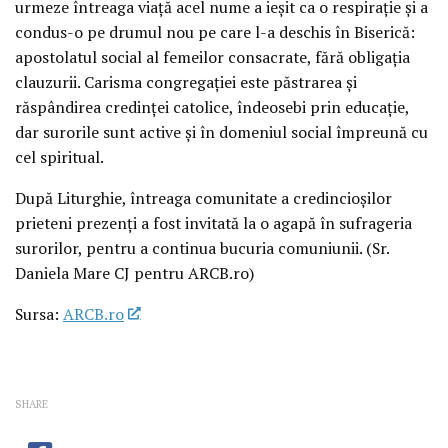
urmeze întreaga viață acel nume a ieșit ca o respirație și a
condus-o pe drumul nou pe care l-a deschis în Biserică:
apostolatul social al femeilor consacrate, fără obligația
clauzurii. Carisma congregației este păstrarea și
răspândirea credinței catolice, îndeosebi prin educație,
dar surorile sunt active și în domeniul social împreună cu
cel spiritual.
După Liturghie, întreaga comunitate a credincioșilor
prieteni prezenți a fost invitată la o agapă în sufrageria
surorilor, pentru a continua bucuria comuniunii. (Sr.
Daniela Mare CJ pentru ARCB.ro)
Sursa:
ARCB.ro
SHARE