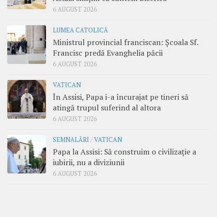
6 AUGUST 2026
LUMEA CATOLICĂ
Ministrul provincial franciscan: Școala Sf.
Francisc predă Evanghelia păcii
6 AUGUST 2026
VATICAN
În Assisi, Papa i-a încurajat pe tineri să
atingă trupul suferind al altora
6 AUGUST 2026
SEMNALĂRI
/
VATICAN
Papa la Assisi: Să construim o civilizație a
iubirii, nu a diviziunii
6 AUGUST 2026