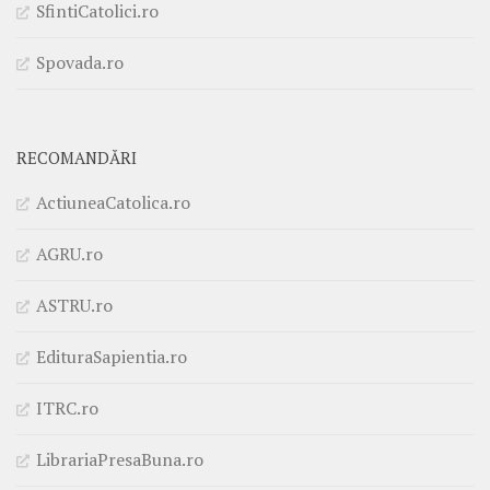
SfintiCatolici.ro
Spovada.ro
RECOMANDĂRI
ActiuneaCatolica.ro
AGRU.ro
ASTRU.ro
EdituraSapientia.ro
ITRC.ro
LibrariaPresaBuna.ro