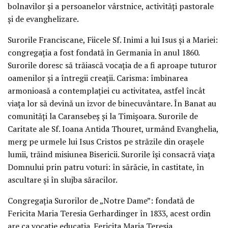
bolnavilor și a persoanelor vârstnice, activități pastorale
și de evanghelizare.
Surorile Franciscane, Fiicele Sf. Inimi a lui Isus și a Mariei:
congregația a fost fondată în Germania în anul 1860.
Surorile doresc să trăiască vocația de a fi aproape tuturor
oamenilor și a întregii creații. Carisma: îmbinarea
armonioasă a contemplației cu activitatea, astfel încât
viața lor să devină un izvor de binecuvântare. În Banat au
comunități la Caransebeș și la Timișoara. Surorile de
Caritate ale Sf. Ioana Antida Thouret, urmând Evanghelia,
merg pe urmele lui Isus Cristos pe străzile din orașele
lumii, trăind misiunea Bisericii. Surorile își consacră viața
Domnului prin patru voturi: în sărăcie, în castitate, în
ascultare și în slujba săracilor.
Congregația Surorilor de „Notre Dame”: fondată de
Fericita Maria Teresia Gerhardinger în 1833, acest ordin
are ca vocație educația. Fericita Maria Teresia