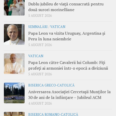
Dublu jubileu de viață consacrată pentru
două surori morinelliane
5 AUGUST 2026
SEMNALĂRI
/
VATICAN
Papa Leon va vizita Uruguay, Argentina și
Peru în luna noiembrie
5 AUGUST 2026
VATICAN
Papa Leon către Cavalerii lui Columb: Fiți
profeți ai armoniei într-o epocă a diviziunii
5 AUGUST 2026
BISERICA GRECO-CATOLICĂ
Aniversarea Asociației Cercetașii Munților la
30 de ani de la înființare – Jubileul ACM
4 AUGUST 2026
BISERICA ROMANO-CATOLICĂ