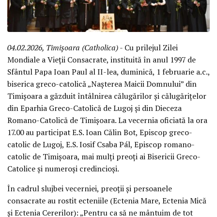
04.02.2026, Timișoara (Catholica)
- Cu prilejul Zilei
Mondiale a Vieții Consacrate, instituită în anul 1997 de
Sfântul Papa Ioan Paul al II-lea, duminică, 1 februarie a.c.,
biserica greco-catolică „Nașterea Maicii Domnului” din
Timișoara a găzduit întâlnirea călugărilor și călugărițelor
din Eparhia Greco-Catolică de Lugoj și din Dieceza
Romano-Catolică de Timișoara. La vecernia oficiată la ora
17.00 au participat E.S. Ioan Călin Bot, Episcop greco-
catolic de Lugoj, E.S. Iosif Csaba Pál, Episcop romano-
catolic de Timișoara, mai mulți preoți ai Bisericii Greco-
Catolice și numeroși credincioși.
În cadrul slujbei vecerniei, preoții și persoanele
consacrate au rostit ecteniile (Ectenia Mare, Ectenia Mică
și Ectenia Cererilor): „Pentru ca să ne mântuim de tot