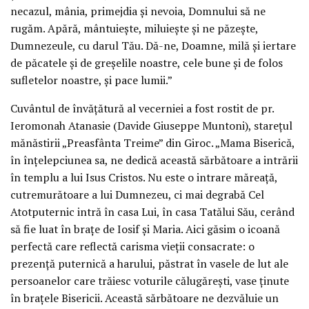
necazul, mânia, primejdia și nevoia, Domnului să ne
rugăm. Apără, mântuiește, miluiește și ne păzește,
Dumnezeule, cu darul Tău. Dă-ne, Doamne, milă și iertare
de păcatele și de greșelile noastre, cele bune și de folos
sufletelor noastre, și pace lumii.”
Cuvântul de învățătură al vecerniei a fost rostit de pr.
Ieromonah Atanasie (Davide Giuseppe Muntoni), starețul
mănăstirii „Preasfânta Treime” din Giroc. „Mama Biserică,
în înțelepciunea sa, ne dedică această sărbătoare a intrării
în templu a lui Isus Cristos. Nu este o intrare măreață,
cutremurătoare a lui Dumnezeu, ci mai degrabă Cel
Atotputernic intră în casa Lui, în casa Tatălui Său, cerând
să fie luat în brațe de Iosif și Maria. Aici găsim o icoană
perfectă care reflectă carisma vieții consacrate: o
prezență puternică a harului, păstrat în vasele de lut ale
persoanelor care trăiesc voturile călugărești, vase ținute
în brațele Bisericii. Această sărbătoare ne dezvăluie un