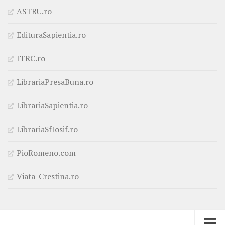
ASTRU.ro
EdituraSapientia.ro
ITRC.ro
LibrariaPresaBuna.ro
LibrariaSapientia.ro
LibrariaSfIosif.ro
PioRomeno.com
Viata-Crestina.ro