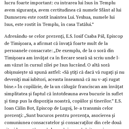
lucru foarte important: cu intrarea lui Isus în Templu
avem siguranța, avem certitudinea că numele Sfânt al lui
Dumnezeu este rostit înaintea Lui. Yeshua, numele lui
Isus, este rostit în Templu, în casa Tatălui.”
Adresându-se celor prezenți, E.S. Iosif Csaba Pál, Episcop
de Timișoara, a afirmat că învață foarte mult de la
persoanele consacrate: „De exemplu, de la o soră din
Timișoara am învățat ca în fiecare seară să scriu unde l-
am văzut în cursul zilei pe Isus lucrând. O altă soră
obișnuiește să spună astfel: «Să știți că dacă vă rugați și nu
deveniți mai iubitori, aceasta înseamnă că nu v-ați rugat
bine.» În copilărie, de la un călugăr franciscan am învățat
simplitatea și faptul că întotdeauna avea bucurie în suflet
și timp pus la dispoziția noastră, copiilor și tinerilor.” E.S.
Ioan Călin Bot, Episcop de Lugoj, le-a transmis celor
prezenți: „Sunt bucuros pentru prezența, asocierea și
comuniunea consacratelor și consacraților din cele două