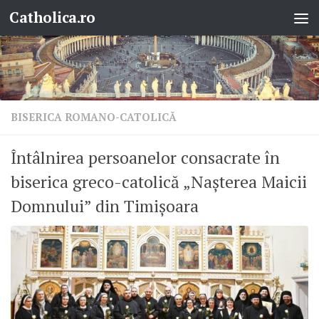
Catholica.ro
Skip to content
BISERICA ROMANO-CATOLICĂ
Întâlnirea persoanelor consacrate în
biserica greco-catolică „Nașterea Maicii
Domnului” din Timișoara