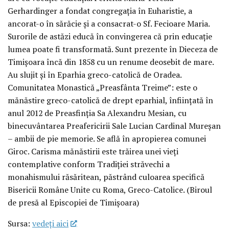
Gerhardinger a fondat congregația în Euharistie, a
ancorat-o în sărăcie și a consacrat-o Sf. Fecioare Maria.
Surorile de astăzi educă în convingerea că prin educație
lumea poate fi transformată. Sunt prezente în Dieceza de
Timișoara încă din 1858 cu un renume deosebit de mare.
Au slujit și în Eparhia greco-catolică de Oradea.
Comunitatea Monastică „Preasfânta Treime”: este o
mănăstire greco-catolică de drept eparhial, înființată în
anul 2012 de Preasfinția Sa Alexandru Mesian, cu
binecuvântarea Preafericirii Sale Lucian Cardinal Mureșan
– ambii de pie memorie. Se află în apropierea comunei
Giroc. Carisma mănăstirii este trăirea unei vieți
contemplative conform Tradiției străvechi a
monahismului răsăritean, păstrând culoarea specifică
Bisericii Române Unite cu Roma, Greco-Catolice. (Biroul
de presă al Episcopiei de Timișoara)
Sursa:
vedeţi aici