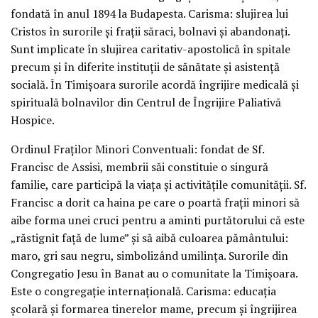
fondată în anul 1894 la Budapesta. Carisma: slujirea lui
Cristos în surorile și frații săraci, bolnavi și abandonați.
Sunt implicate în slujirea caritativ-apostolică în spitale
precum și în diferite instituții de sănătate și asistență
socială. În Timișoara surorile acordă îngrijire medicală și
spirituală bolnavilor din Centrul de Îngrijire Paliativă
Hospice.
Ordinul Fraților Minori Conventuali: fondat de Sf.
Francisc de Assisi, membrii săi constituie o singură
familie, care participă la viața și activitățile comunității. Sf.
Francisc a dorit ca haina pe care o poartă frații minori să
aibe forma unei cruci pentru a aminti purtătorului că este
„răstignit față de lume” și să aibă culoarea pământului:
maro, gri sau negru, simbolizând umilința. Surorile din
Congregatio Jesu în Banat au o comunitate la Timișoara.
Este o congregație internațională. Carisma: educația
școlară și formarea tinerelor mame, precum și îngrijirea