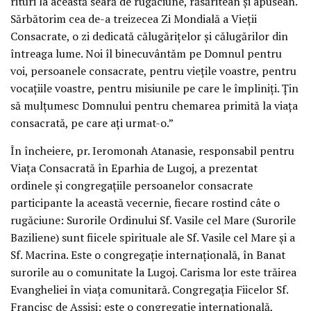
rituri la această seară de rugăciune, răsăritean și apusean.
Sărbătorim cea de-a treizecea Zi Mondială a Vieții
Consacrate, o zi dedicată călugărițelor și călugărilor din
întreaga lume. Noi îl binecuvântăm pe Domnul pentru
voi, persoanele consacrate, pentru viețile voastre, pentru
vocațiile voastre, pentru misiunile pe care le împliniți. Țin
să mulțumesc Domnului pentru chemarea primită la viața
consacrată, pe care ați urmat-o.”
În încheiere, pr. Ieromonah Atanasie, responsabil pentru
Viața Consacrată în Eparhia de Lugoj, a prezentat
ordinele și congregațiile persoanelor consacrate
participante la această vecernie, fiecare rostind câte o
rugăciune: Surorile Ordinului Sf. Vasile cel Mare (Surorile
Baziliene) sunt fiicele spirituale ale Sf. Vasile cel Mare și a
Sf. Macrina. Este o congregație internațională, în Banat
surorile au o comunitate la Lugoj. Carisma lor este trăirea
Evangheliei în viața comunitară. Congregația Fiicelor Sf.
Francisc de Assisi: este o congregație internațională,