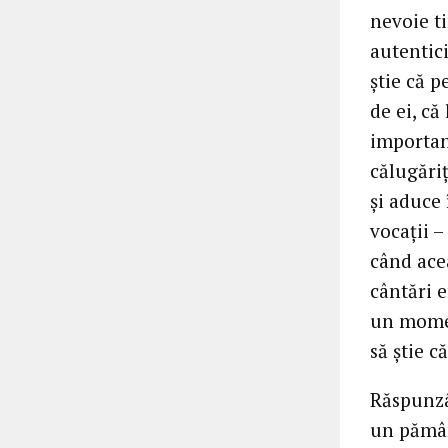
nevoie ti
autentici
știe că 
de ei, că
important
călugăriț
și aduce 
vocații –
când acea
cântări e
un momen
să știe c
Răspunzân
un pămân