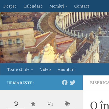
Despre
Calendare
Membri
Contact
Skip to content
Toate ştirile
Video
Anunţuri
BISERIC
URMĂREȘTE:
O în