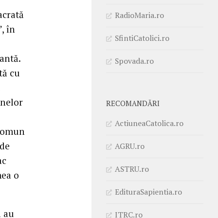
acrată
RadioMaria.ro
, în
SfintiCatolici.ro
antă.
Spovada.ro
tă cu
anelor
RECOMANDĂRI
ActiuneaCatolica.ro
 comun
 de
AGRU.ro
ac
ASTRU.ro
mea o
EdituraSapientia.ro
ă au
ITRC.ro