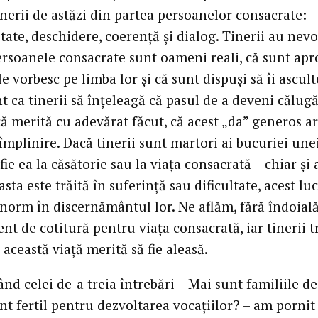
nerii de astăzi din partea persoanelor consacrate:
tate, deschidere, coerență și dialog. Tinerii au nevo
persoanele consacrate sunt oameni reali, că sunt ap
 le vorbesc pe limba lor și că sunt dispuși să îi ascult
 ca tinerii să înțeleagă că pasul de a deveni călug
ă merită cu adevărat făcut, că acest „da” generos a
împlinire. Dacă tinerii sunt martori ai bucuriei une
 fie ea la căsătorie sau la viața consacrată – chiar și
sta este trăită în suferință sau dificultate, acest lu
norm în discernământul lor. Ne aflăm, fără îndoială,
t de cotitură pentru viața consacrată, iar tinerii t
ă această viață merită să fie aleasă.
d celei de-a treia întrebări – Mai sunt familiile de
t fertil pentru dezvoltarea vocațiilor? – am pornit 