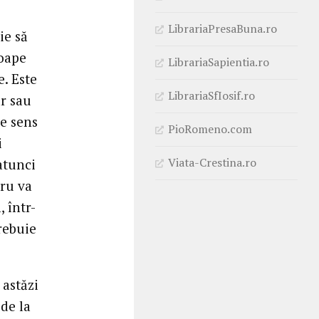
LibrariaPresaBuna.ro
ie să
roape
LibrariaSapientia.ro
e. Este
LibrariaSfIosif.ro
ăr sau
re sens
PioRomeno.com
i
Viata-Crestina.ro
 atunci
cru va
 într-
rebuie
 astăzi
de la