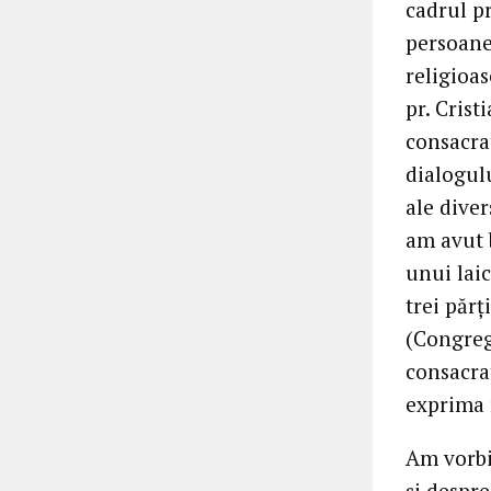
cadrul pr
persoane
religioas
pr. Cris
consacra
dialogulu
ale diver
am avut 
unui laic
trei părț
(Congreg
consacrat
exprima 
Am vorbi
și despre