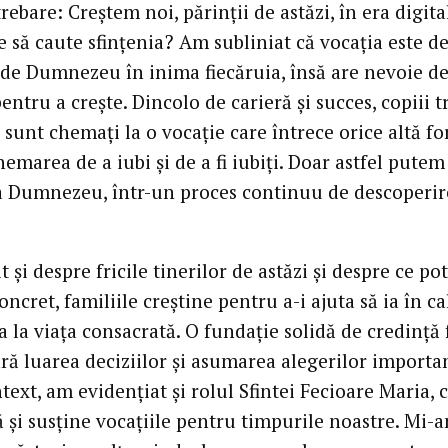
trebare: Creștem noi, părinții de astăzi, în era digita
e să caute sfințenia? Am subliniat că vocația este de
 de Dumnezeu în inima fiecăruia, însă are nevoie d
entru a crește. Dincolo de carieră și succes, copiii t
ă sunt chemați la o vocație care întrece orice altă f
hemarea de a iubi și de a fi iubiți. Doar astfel putem
a Dumnezeu, într-un proces continuu de descoperire
 și despre fricile tinerilor de astăzi și despre ce pot
ncret, familiile creștine pentru a-i ajuta să ia în ca
 la viața consacrată. O fundație solidă de credință 
ră luarea deciziilor și asumarea alegerilor importan
text, am evidențiat și rolul Sfintei Fecioare Maria, 
 și susține vocațiile pentru timpurile noastre. Mi-