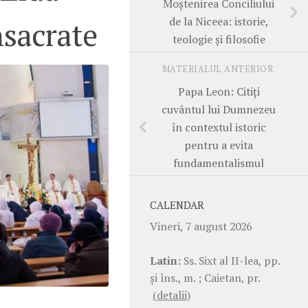
Moștenirea Conciliului
de la Niceea: istorie,
sacrate
teologie și filosofie
MATERIALUL ANTERIOR
Papa Leon: Citiți
cuvântul lui Dumnezeu
în contextul istoric
pentru a evita
fundamentalismul
CALENDAR
Vineri, 7 august 2026
Latin:
Ss. Sixt al II-lea, pp.
şi îns., m. ; Caietan, pr.
(detalii)