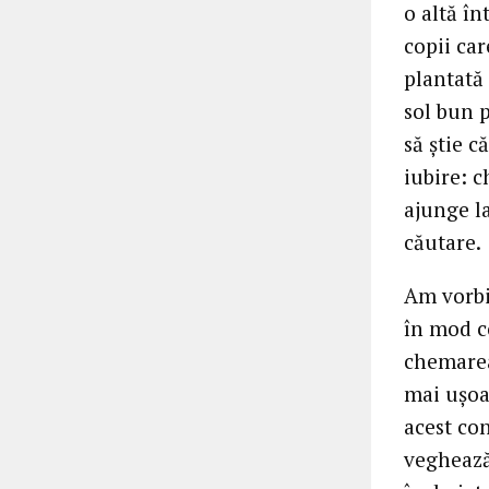
o altă în
copii car
plantată
sol bun p
să știe c
iubire: c
ajunge l
căutare.
Am vorbit
în mod co
chemarea
mai ușoa
acest con
veghează