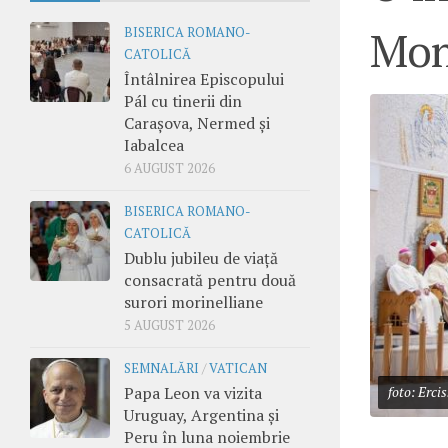
Mon
BISERICA ROMANO-
CATOLICĂ
Întâlnirea Episcopului
Pál cu tinerii din
Carașova, Nermed și
Iabalcea
6 AUGUST 2026
BISERICA ROMANO-
CATOLICĂ
Dublu jubileu de viață
consacrată pentru două
surori morinelliane
5 AUGUST 2026
SEMNALĂRI
/
VATICAN
Papa Leon va vizita
foto: Erci
Uruguay, Argentina și
Peru în luna noiembrie