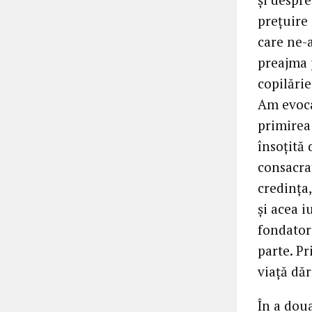
prețuire 
care ne-a
preajma p
copilărie
Am evoca
primirea 
însoțită
consacrat
credința
și acea i
fondatori
parte. P
viață dă
În a dou