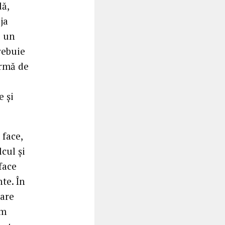
lă,
ja
e un
rebuie
ormă de
 și
 face,
lcul și
face
te. În
care
am