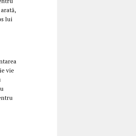
entru
 arată,
s lui
ântarea
ie vie
u
cu
entru