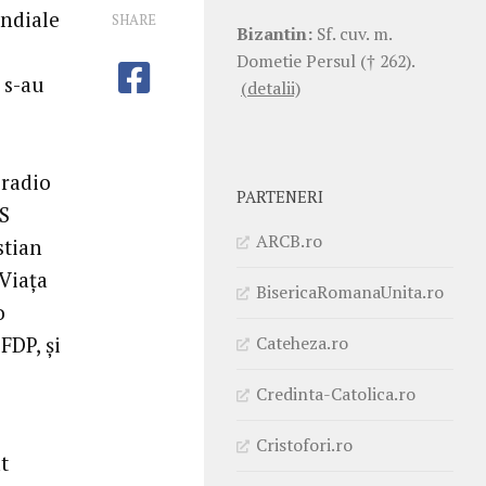
ondiale
SHARE
Bizantin:
Sf. cuv. m.
Dometie Persul († 262).
 s-au
(detalii)
 radio
PARTENERI
PS
ARCB.ro
stian
 Viața
BisericaRomanaUnita.ro
o
Cateheza.ro
FDP, și
Credinta-Catolica.ro
Cristofori.ro
t