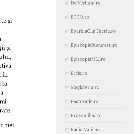
e
DeiVerbum.ro
EGCO.ro
te și
EparhiaClujGherla.ro
a
EpiscopiaBucuresti.ro
ii și
ului,
EpiscopiaMM.ro
ctiva
Ercis.ro
t în
oca
Magisteriu.ro
ța
-mi
Pastoratie.ro
rate.
ProFamilia.ro
or mei
Radio Vatican