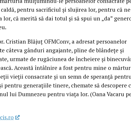
 mărturia mulțumindu-le persoanelor consacrate p
caldă, pentru sacrificiul și slujirea lor, pentru că ne
a lor, că merită să dai totul și să spui un „da” genero
u.
 pr. Cristian Blăjuț OFMConv, a adresat persoanelor
te câteva gânduri angajante, pline de blândețe și
tate, urmate de rugăciunea de încheiere și binecuv
ască. Această întâlnire a fost pentru mine o mărtur
eții vieții consacrate și un semn de speranță pentr
 și pentru generațiile tinere, chemate să descopere 
anul lui Dumnezeu pentru viața lor. (Oana Vacaru p
cis.ro