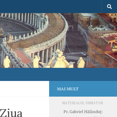
MAI MULT
MATERIALUL URMĂTOR
 Ziua
Pr. Gabriel Hălănduț: