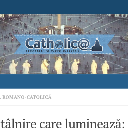
A ROMANO-CATOLICĂ
tâlnire care luminează: