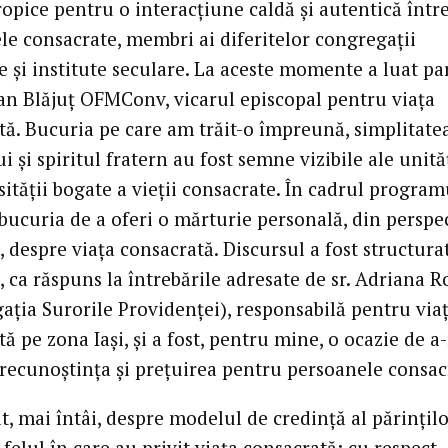
opice pentru o interacțiune caldă și autentică într
le consacrate, membri ai diferitelor congregații
e și institute seculare. La aceste momente a luat par
tian Blăjuț OFMConv, vicarul episcopal pentru viața
tă. Bucuria pe care am trăit-o împreună, simplitate
i și spiritul fratern au fost semne vizibile ale unităț
sității bogate a vieții consacrate. În cadrul program
bucuria de a oferi o mărturie personală, din perspe
, despre viața consacrată. Discursul a fost structura
i, ca răspuns la întrebările adresate de sr. Adriana R
ația Surorile Providenței), responsabilă pentru via
ă pe zona Iași, și a fost, pentru mine, o ocazie de a
recunoștința și prețuirea pentru persoanele consac
t, mai întâi, despre modelul de credință al părințil
 felul în care au privit viața consacrată: cu respect,