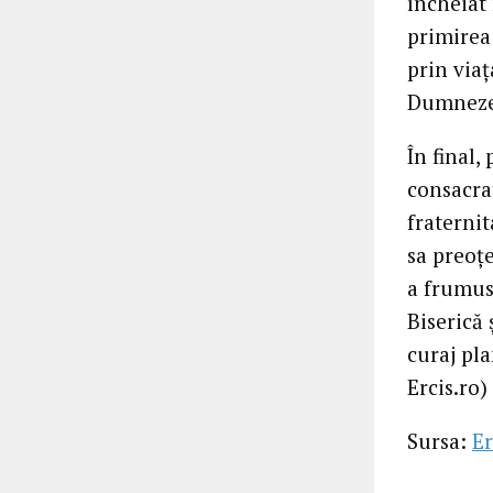
încheiat
primirea 
prin viaț
Dumneze
În final,
consacra
fraterni
sa preoțe
a frumus
Biserică
curaj pl
Ercis.ro)
Sursa:
Er