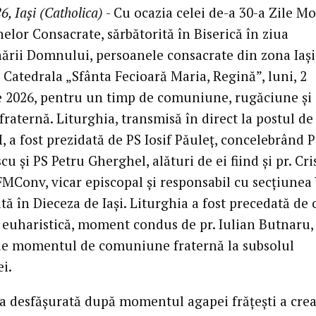
6, Iași (Catholica)
- Cu ocazia celei de-a 30-a Zile M
elor Consacrate, sărbătorită în Biserică în ziua
ării Domnului, persoanele consacrate din zona Iași
 Catedrala „Sfânta Fecioară Maria, Regină”, luni, 2
e 2026, pentru un timp de comuniune, rugăciune și
 fraternă. Liturghia, transmisă în direct la postul de
 a fost prezidată de PS Iosif Păuleț, concelebrând 
cu și PS Petru Gherghel, alături de ei fiind și pr. Cri
FMConv, vicar episcopal și responsabil cu secțiunea
ă în Dieceza de Iași. Liturghia a fost precedată de 
 euharistică, moment condus de pr. Iulian Butnaru, 
e momentul de comuniune fraternă la subsolul
i.
ea desfășurată după momentul agapei frățești a crea