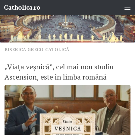
Catholica.ro
Skip to content
BISERICA GRECO-CATOLICĂ
„Viața veșnică”, cel mai nou studiu
Ascension, este în limba română