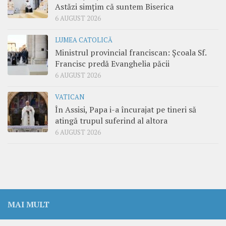
Astăzi simțim că suntem Biserica
6 AUGUST 2026
LUMEA CATOLICĂ
Ministrul provincial franciscan: Școala Sf.
Francisc predă Evanghelia păcii
6 AUGUST 2026
VATICAN
În Assisi, Papa i-a încurajat pe tineri să
atingă trupul suferind al altora
6 AUGUST 2026
MAI MULT