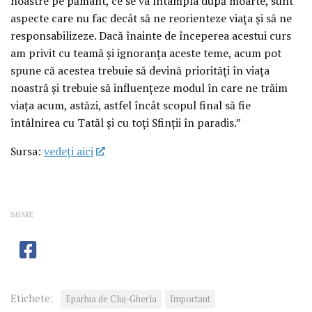
noastre pe pământ, ce se va întâmpla după moarte, sunt
aspecte care nu fac decât să ne reorienteze viața și să ne
responsabilizeze. Dacă înainte de începerea acestui curs
am privit cu teamă și ignoranța aceste teme, acum pot
spune că acestea trebuie să devină priorități în viața
noastră și trebuie să influențeze modul în care ne trăim
viața acum, astăzi, astfel încât scopul final să fie
întâlnirea cu Tatăl și cu toți Sfinții în paradis.”
Sursa:
vedeţi aici
SHARE
Etichete:
Eparhia de Cluj-Gherla
Important