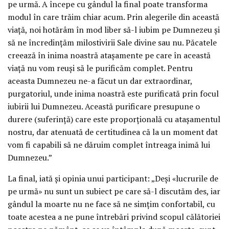
pe urmă. A începe cu gândul la final poate transforma
modul în care trăim chiar acum. Prin alegerile din această
viață, noi hotărâm în mod liber să-l iubim pe Dumnezeu și
să ne încredințăm milostivirii Sale divine sau nu. Păcatele
creează în inima noastră atașamente pe care în această
viață nu vom reuși să le purificăm complet. Pentru
aceasta Dumnezeu ne-a făcut un dar extraordinar,
purgatoriul, unde inima noastră este purificată prin focul
iubirii lui Dumnezeu. Această purificare presupune o
durere (suferință) care este proporțională cu atașamentul
nostru, dar atenuată de certitudinea că la un moment dat
vom fi capabili să ne dăruim complet întreaga inimă lui
Dumnezeu.”
La final, iată și opinia unui participant: „Deși «lucrurile de
pe urmă» nu sunt un subiect pe care să-l discutăm des, iar
gândul la moarte nu ne face să ne simțim confortabil, cu
toate acestea a ne pune întrebări privind scopul călătoriei