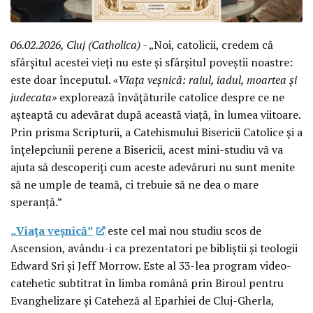
06.02.2026, Cluj (Catholica)
- „Noi, catolicii, credem că
sfârșitul acestei vieți nu este și sfârșitul poveștii noastre:
este doar începutul. «
Viața veșnică: raiul, iadul, moartea și
judecata»
explorează învățăturile catolice despre ce ne
așteaptă cu adevărat după această viață, în lumea viitoare.
Prin prisma Scripturii, a Catehismului Bisericii Catolice și a
înțelepciunii perene a Bisericii, acest mini-studiu vă va
ajuta să descoperiți cum aceste adevăruri nu sunt menite
să ne umple de teamă, ci trebuie să ne dea o mare
speranță.”
„Viața veșnică”
este cel mai nou studiu scos de
Ascension, avându-i ca prezentatori pe bibliștii și teologii
Edward Sri și Jeff Morrow. Este al 33-lea program video-
catehetic subtitrat în limba română prin Biroul pentru
Evanghelizare și Cateheză al Eparhiei de Cluj-Gherla,