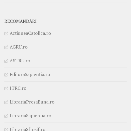
RECOMANDĂRI
ActiuneaCatolica.ro
AGRU.ro
ASTRU.ro
EdituraSapientia.ro
ITRC.ro
LibrariaPresaBuna.ro
LibrariaSapientia.ro
LibrariaSfIosif.ro