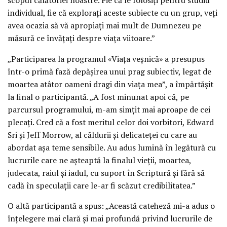
individual, fie că explorați aceste subiecte cu un grup, veți
avea ocazia să vă apropiați mai mult de Dumnezeu pe
măsură ce învățați despre viața viitoare.”
„Participarea la programul «Viața veșnică» a presupus
într-o primă fază depășirea unui prag subiectiv, legat de
moartea atâtor oameni dragi din viața mea”, a împărtășit
la final o participantă. „A fost minunat apoi că, pe
parcursul programului, m-am simțit mai aproape de cei
plecați. Cred că a fost meritul celor doi vorbitori, Edward
Sri și Jeff Morrow, al căldurii și delicateței cu care au
abordat așa teme sensibile. Au adus lumină în legătură cu
lucrurile care ne așteaptă la finalul vieții, moartea,
judecata, raiul și iadul, cu suport în Scriptură și fără să
cadă în speculații care le-ar fi scăzut credibilitatea.”
O altă participantă a spus: „Această cateheză mi-a adus o
înțelegere mai clară și mai profundă privind lucrurile de