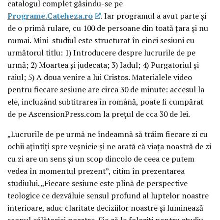
catalogul complet găsindu-se pe
Programe.Cateheza.ro
. Iar programul a avut parte și
de o primă rulare, cu 100 de persoane din toată țara și nu
numai. Mini-studiul este structurat în cinci sesiuni cu
următorul titlu: 1) Introducere despre lucrurile de pe
urmă; 2) Moartea și judecata; 3) Iadul; 4) Purgatoriul și
raiul; 5) A doua venire a lui Cristos. Materialele video
pentru fiecare sesiune are circa 30 de minute: accesul la
ele, incluzând subtitrarea în română, poate fi cumpărat
de pe AscensionPress.com la prețul de cca 30 de lei.
„Lucrurile de pe urmă ne îndeamnă să trăim fiecare zi cu
ochii ațintiți spre veșnicie și ne arată că viața noastră de zi
cu zi are un sens și un scop dincolo de ceea ce putem
vedea în momentul prezent”, citim în prezentarea
studiului. „Fiecare sesiune este plină de perspective
teologice ce dezvăluie sensul profund al luptelor noastre
interioare, aduc claritate deciziilor noastre și luminează
scopul călătoriei noastre. Fie că le folosiți pentru studiu