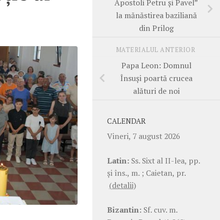
Apostoli Petru și Pavel”
la mănăstirea baziliană
din Prilog
MATERIALUL ANTERIOR
Papa Leon: Domnul
Însuși poartă crucea
alături de noi
CALENDAR
Vineri, 7 august 2026
Latin:
Ss. Sixt al II-lea, pp.
şi îns., m. ; Caietan, pr.
(detalii)
Bizantin:
Sf. cuv. m.