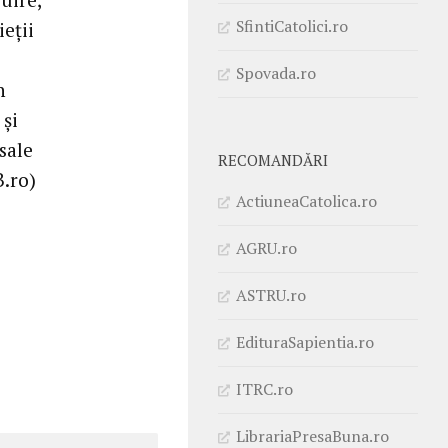
SfintiCatolici.ro
ieții
Spovada.ro
n
 și
sale
RECOMANDĂRI
.ro)
ActiuneaCatolica.ro
AGRU.ro
ASTRU.ro
EdituraSapientia.ro
ITRC.ro
LibrariaPresaBuna.ro