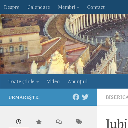
Despre
Calendare
Membri
Contact
Skip to content
Toate ştirile
Video
Anunţuri
BISERIC
URMĂREȘTE:
Jubi