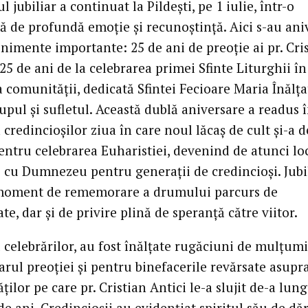
jubiliar a continuat la Pildești, pe 1 iulie, într-o
ă de profundă emoție și recunoștință. Aici s-au ani
nimente importante: 25 de ani de preoție ai pr. Cri
 25 de ani de la celebrarea primei Sfinte Liturghii î
a comunității, dedicată Sfintei Fecioare Maria Înălța
upul și sufletul. Această dublă aniversare a readus 
redincioșilor ziua în care noul lăcaș de cult și-a d
pentru celebrarea Euharistiei, devenind de atunci lo
ii cu Dumnezeu pentru generații de credincioși. Jubi
moment de rememorare a drumului parcurs de
e, dar și de privire plină de speranță către viitor.
 celebrărilor, au fost înălțate rugăciuni de mulțum
arul preoției și pentru binefacerile revărsate asupr
ilor pe care pr. Cristian Antici le-a slujit de-a lun
de ani. Credincioșii au evidențiat spiritul său de dăr