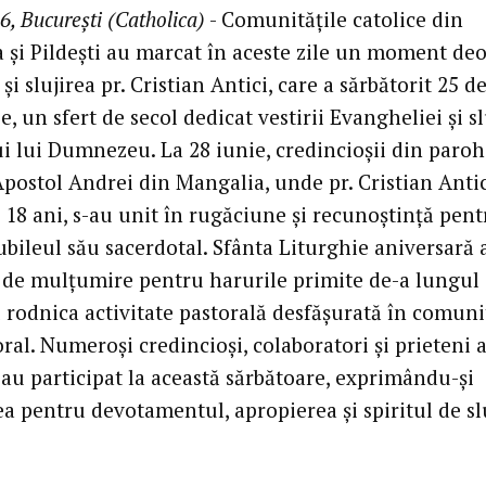
6, București (Catholica)
- Comunitățile catolice din
 și Pildești au marcat în aceste zile un moment deo
 și slujirea pr. Cristian Antici, care a sărbătorit 25 d
e, un sfert de secol dedicat vestirii Evangheliei și sl
i lui Dumnezeu. La 28 iunie, credincioșii din paroh
Apostol Andrei din Mangalia, unde pr. Cristian Antic
 18 ani, s-au unit în rugăciune și recunoștință pent
ubileul său sacerdotal. Sfânta Liturghie aniversară a
j de mulțumire pentru harurile primite de-a lungul 
u rodnica activitate pastorală desfășurată în comuni
oral. Numeroși credincioși, colaboratori și prieteni a
 au participat la această sărbătoare, exprimându-și
a pentru devotamentul, apropierea și spiritul de slu