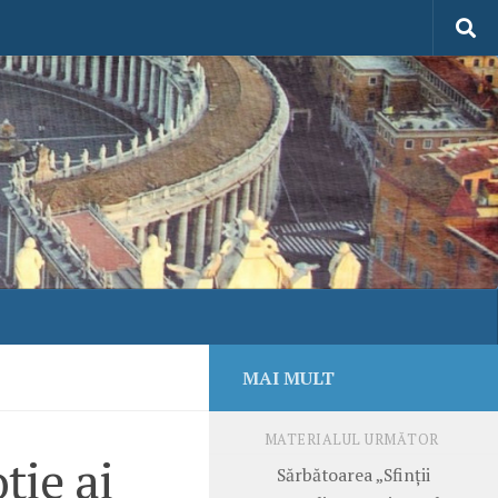
MAI MULT
MATERIALUL URMĂTOR
ție ai
Sărbătoarea „Sfinții