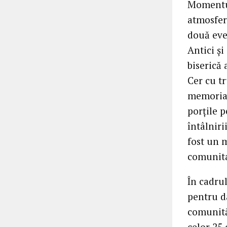
Momentul 
atmosfer
două eve
Antici și
biserică 
Cer cu tr
memoria c
porțile 
întâlnir
fost un 
comunitat
În cadrul
pentru d
comunităț
celor 25 