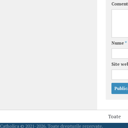
Coment
Nume
*
Site we
Toate
Catholica © 2021-2026. Toate drepturile rezervate.