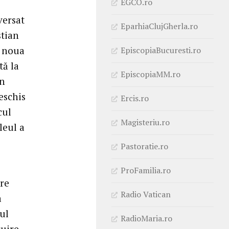
EGCO.ro
versat
EparhiaClujGherla.ro
stian
n noua
EpiscopiaBucuresti.ro
tă la
EpiscopiaMM.ro
în
eschis
Ercis.ro
cul
Magisteriu.ro
leul a
Pastoratie.ro
ProFamilia.ro
ire
Radio Vatican
a
gul
RadioMaria.ro
uire,