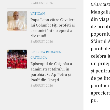
5 AUGUST 2026
05.07.202
Mangalia
VATICAN
din viața
Papa Leon către Cavalerii
lui Columb: Fiți profeți ai
de preoți
armoniei într-o epocă a
poporulu
diviziunii
Sfântul 
5 AUGUST 2026
paroh de
BISERICA ROMANO-
celebra j
CATOLICĂ
un prile
Episcopul de Chișinău a
administrat Mirului în
și pentr
parohia „Ss Ap Petru și
de pe lit
Paul” din Onești
parohiei
5 AUGUST 2026
apreciere
pr..