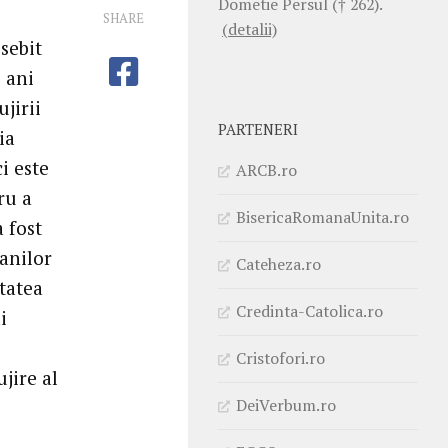
Dometie Persul († 262).
SHARE
(detalii)
sebit
e ani
ujirii
PARTENERI
ia
i este
ARCB.ro
ru a
BisericaRomanaUnita.ro
 fost
anilor
Cateheza.ro
tatea
Credinta-Catolica.ro
i
Cristofori.ro
jire al
DeiVerbum.ro