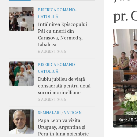
pr. 
BISERICA ROMANO-
CATOLICĂ
Întâlnirea Episcopului
Pál cu tinerii din
Carașova, Nermed și
Iabalcea
6 AUGUST 2026
BISERICA ROMANO-
CATOLICĂ
Dublu jubileu de viață
consacrată pentru două
surori morinelliane
5 AUGUST 2026
SEMNALĂRI
/
VATICAN
Papa Leon va vizita
foto: ARC
Uruguay, Argentina și
Peru în luna noiembrie