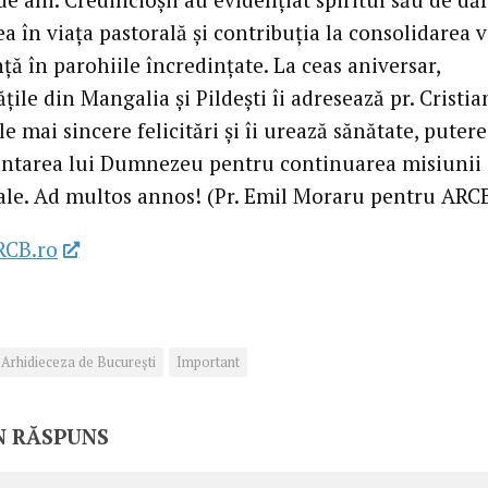
a în viața pastorală și contribuția la consolidarea v
ță în parohiile încredințate. La ceas aniversar,
ile din Mangalia și Pildești îi adresează pr. Cristia
le mai sincere felicitări și îi urează sănătate, putere
ntarea lui Dumnezeu pentru continuarea misiunii 
ale. Ad multos annos! (Pr. Emil Moraru pentru ARCB
RCB.ro
Arhidieceza de București
Important
N RĂSPUNS