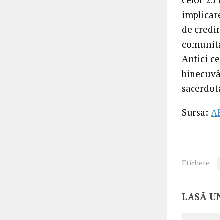
implicare
de credin
comunităț
Antici ce
binecuvâ
sacerdot
Sursa:
A
Etichete:
LASĂ U