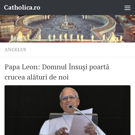
Catholica.ro
Skip to content
ANGELUS
Papa Leon: Domnul Însuși poartă
crucea alături de noi