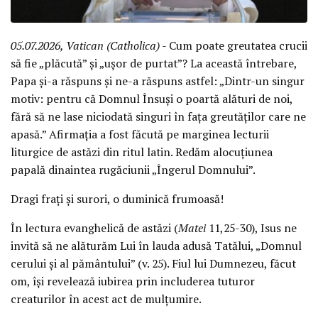
05.07.2026, Vatican (Catholica)
- Cum poate greutatea crucii
să fie „plăcută” și „ușor de purtat”? La această întrebare,
Papa și-a răspuns și ne-a răspuns astfel: „Dintr-un singur
motiv: pentru că Domnul Însuși o poartă alături de noi,
fără să ne lase niciodată singuri în fața greutăților care ne
apasă.” Afirmația a fost făcută pe marginea lecturii
liturgice de astăzi din ritul latin. Redăm alocuțiunea
papală dinaintea rugăciunii „Îngerul Domnului”.
Dragi frați și surori, o duminică frumoasă!
În lectura evanghelică de astăzi (
Matei
11,25-30), Isus ne
invită să ne alăturăm Lui în lauda adusă Tatălui, „Domnul
cerului și al pământului” (v. 25). Fiul lui Dumnezeu, făcut
om, își revelează iubirea prin includerea tuturor
creaturilor în acest act de mulțumire.