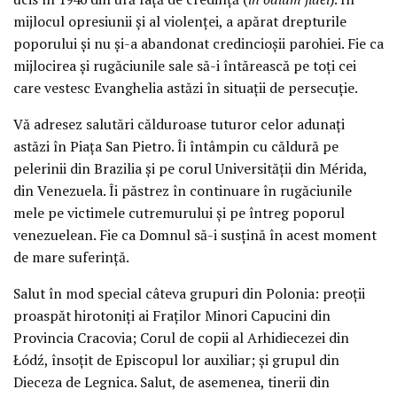
mijlocul opresiunii și al violenței, a apărat drepturile
poporului și nu și-a abandonat credincioșii parohiei. Fie ca
mijlocirea și rugăciunile sale să-i întărească pe toți cei
care vestesc Evanghelia astăzi în situații de persecuție.
Vă adresez salutări călduroase tuturor celor adunați
astăzi în Piața San Pietro. Îi întâmpin cu căldură pe
pelerinii din Brazilia și pe corul Universității din Mérida,
din Venezuela. Îi păstrez în continuare în rugăciunile
mele pe victimele cutremurului și pe întreg poporul
venezuelean. Fie ca Domnul să-i susțină în acest moment
de mare suferință.
Salut în mod special câteva grupuri din Polonia: preoții
proaspăt hirotoniți ai Fraților Minori Capucini din
Provincia Cracovia; Corul de copii al Arhidiecezei din
Łódź, însoțit de Episcopul lor auxiliar; și grupul din
Dieceza de Legnica. Salut, de asemenea, tinerii din