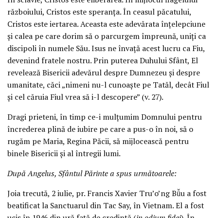
războiului, Cristos este speranța. În ceasul păcatului,
Cristos este iertarea. Aceasta este adevărata înțelepciune
și calea pe care dorim să o parcurgem împreună, uniți ca
discipoli în numele Său. Isus ne învață acest lucru ca Fiu,
devenind fratele nostru. Prin puterea Duhului Sfânt, El
revelează Bisericii adevărul despre Dumnezeu și despre
umanitate, căci „nimeni nu-l cunoaște pe Tatăl, decât Fiul
și cel căruia Fiul vrea să i-l descopere” (v. 27).
Dragi prieteni, în timp ce-i mulțumim Domnului pentru
încrederea plină de iubire pe care a pus-o în noi, să o
rugăm pe Maria, Regina Păcii, să mijlocească pentru
binele Bisericii și al întregii lumi.
După Angelus, Sfântul Părinte a spus următoarele:
Joia trecută, 2 iulie, pr. Francis Xavier Tru’o’ng Bǚu a fost
beatificat la Sanctuarul din Tac Say, în Vietnam. El a fost
ucis în 1946 din ură față de credință (
in odium fidei
). În