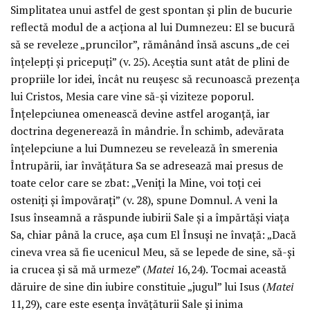
Simplitatea unui astfel de gest spontan și plin de bucurie
reflectă modul de a acționa al lui Dumnezeu: El se bucură
să se reveleze „pruncilor”, rămânând însă ascuns „de cei
înțelepți și pricepuți” (v. 25). Aceștia sunt atât de plini de
propriile lor idei, încât nu reușesc să recunoască prezența
lui Cristos, Mesia care vine să-și viziteze poporul.
Înțelepciunea omenească devine astfel aroganță, iar
doctrina degenerează în mândrie. În schimb, adevărata
înțelepciune a lui Dumnezeu se revelează în smerenia
Întrupării, iar învățătura Sa se adresează mai presus de
toate celor care se zbat: „Veniți la Mine, voi toți cei
osteniți și împovărați” (v. 28), spune Domnul. A veni la
Isus înseamnă a răspunde iubirii Sale și a împărtăși viața
Sa, chiar până la cruce, așa cum El Însuși ne învață: „Dacă
cineva vrea să fie ucenicul Meu, să se lepede de sine, să-și
ia crucea și să mă urmeze” (
Matei
16,24). Tocmai această
dăruire de sine din iubire constituie „jugul” lui Isus (
Matei
11,29), care este esența învățăturii Sale și inima