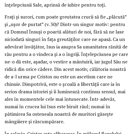
înțelepciunii Sale, aprinsă de iubire pentru toți.
Frați și surori, cum poate greutatea crucii să fie „plăcută”
și „ușor de purtat” (v. 30)? Dintr-un singur motiv: pentru
că Domnul Însuși o poartă alături de noi, fără să ne lase
niciodată singuri în fața greutăților care ne apasă. Ca un
adevărat învățător, Isus ia asupra Sa umanitatea rănită de
rău pentru a o vindeca și a o îngriji. Înțelepciunea pe care
ne-o dă este, așadar, o vestire a mântuirii, iar jugul Său ne
ridică din orice cădere. Din acest motiv, călătoria noastră
de a-l urma pe Cristos nu este un ascetism care ne
chinuie. Dimpotrivă, este o școală a libertății care ia în
serios drama istoriei și îi luminează continuu sensul, mai
ales în momentele cele mai întunecate. Într-adevăr,
numai în crucea lui Isus este biruit răul; numai în
pătimirea Sa osteneala noastră de muritori găsește
mângâiere și răscumpărare.
În sclavie, Cristos este eliberarea. În mijlocul flagelului