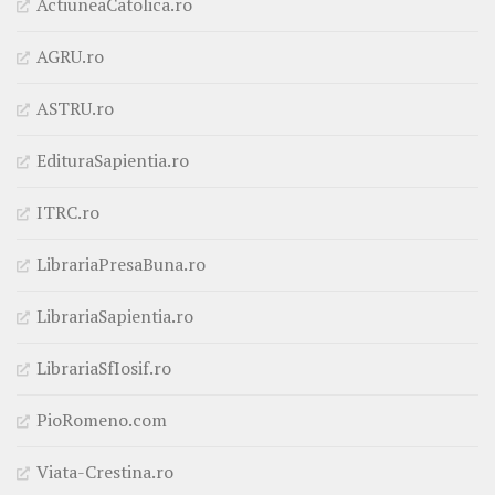
ActiuneaCatolica.ro
AGRU.ro
ASTRU.ro
EdituraSapientia.ro
ITRC.ro
LibrariaPresaBuna.ro
LibrariaSapientia.ro
LibrariaSfIosif.ro
PioRomeno.com
Viata-Crestina.ro