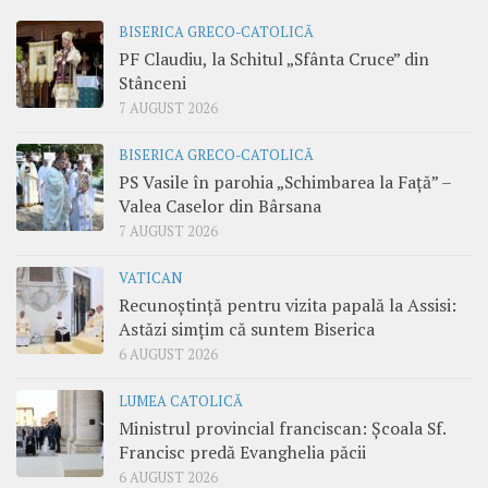
BISERICA GRECO-CATOLICĂ
PF Claudiu, la Schitul „Sfânta Cruce” din
Stânceni
7 AUGUST 2026
BISERICA GRECO-CATOLICĂ
PS Vasile în parohia „Schimbarea la Față” –
Valea Caselor din Bârsana
7 AUGUST 2026
VATICAN
Recunoștință pentru vizita papală la Assisi:
Astăzi simțim că suntem Biserica
6 AUGUST 2026
LUMEA CATOLICĂ
Ministrul provincial franciscan: Școala Sf.
Francisc predă Evanghelia păcii
6 AUGUST 2026