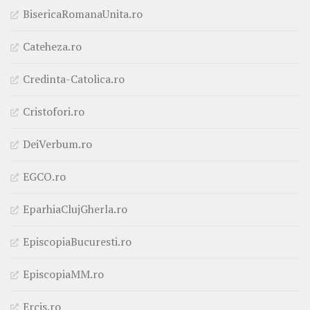
BisericaRomanaUnita.ro
Cateheza.ro
Credinta-Catolica.ro
Cristofori.ro
DeiVerbum.ro
EGCO.ro
EparhiaClujGherla.ro
EpiscopiaBucuresti.ro
EpiscopiaMM.ro
Ercis.ro