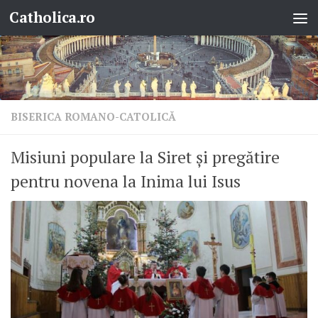
Catholica.ro
Skip to content
BISERICA ROMANO-CATOLICĂ
Misiuni populare la Siret și pregătire
pentru novena la Inima lui Isus