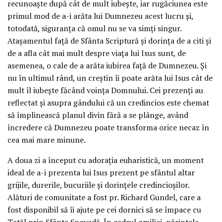
recunoaște după cât de mult iubește, iar rugăciunea este
primul mod de a-i arăta lui Dumnezeu acest lucru și,
totodată, siguranța că omul nu se va simți singur.
Atașamentul față de Sfânta Scriptură și dorința de a citi și
de a afla cât mai mult despre viața lui Isus sunt, de
asemenea, o cale de a arăta iubirea față de Dumnezeu. Și
nu în ultimul rând, un creștin îi poate arăta lui Isus cât de
mult îl iubește făcând voința Domnului. Cei prezenți au
reflectat și asupra gândului că un credincios este chemat
să împlinească planul divin fără a se plânge, având
încredere că Dumnezeu poate transforma orice necaz în
cea mai mare minune.
A doua zi a început cu adorația euharistică, un moment
ideal de a-i prezenta lui Isus prezent pe sfântul altar
grijile, durerile, bucuriile și dorințele credincioșilor.
Alături de comunitate a fost pr. Richard Gundel, care a
fost disponibil să îi ajute pe cei dornici să se împace cu
Tatăl prin Sfânta Spovadă. În cadrul omiliei, părintele