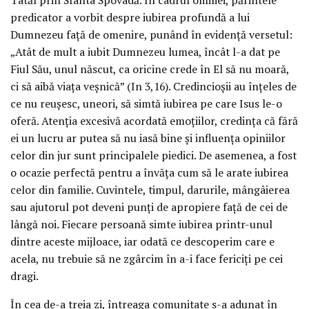
predicator a vorbit despre iubirea profundă a lui
Dumnezeu față de omenire, punând în evidență versetul:
„Atât de mult a iubit Dumnezeu lumea, încât l-a dat pe
Fiul Său, unul născut, ca oricine crede în El să nu moară,
ci să aibă viața veșnică” (In 3,16). Credincioșii au înțeles de
ce nu reușesc, uneori, să simtă iubirea pe care Isus le-o
oferă. Atenția excesivă acordată emoțiilor, credința că fără
ei un lucru ar putea să nu iasă bine și influența opiniilor
celor din jur sunt principalele piedici. De asemenea, a fost
o ocazie perfectă pentru a învăța cum să le arate iubirea
celor din familie. Cuvintele, timpul, darurile, mângâierea
sau ajutorul pot deveni punți de apropiere față de cei de
lângă noi. Fiecare persoană simte iubirea printr-unul
dintre aceste mijloace, iar odată ce descoperim care e
acela, nu trebuie să ne zgârcim în a-i face fericiți pe cei
dragi.
În cea de-a treia zi, întreaga comunitate s-a adunat în