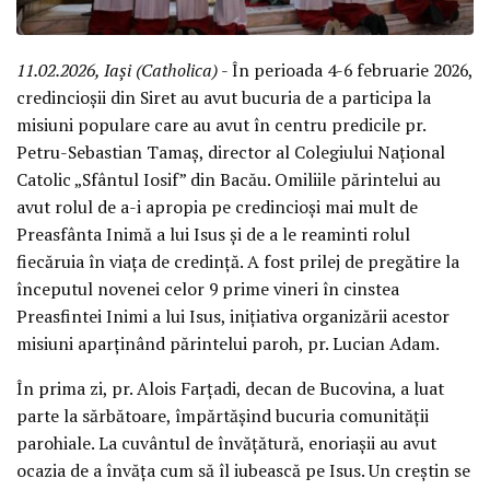
11.02.2026, Iași (Catholica)
- În perioada 4-6 februarie 2026,
credincioșii din Siret au avut bucuria de a participa la
misiuni populare care au avut în centru predicile pr.
Petru-Sebastian Tamaș, director al Colegiului Național
Catolic „Sfântul Iosif” din Bacău. Omiliile părintelui au
avut rolul de a-i apropia pe credincioși mai mult de
Preasfânta Inimă a lui Isus și de a le reaminti rolul
fiecăruia în viața de credință. A fost prilej de pregătire la
începutul novenei celor 9 prime vineri în cinstea
Preasfintei Inimi a lui Isus, inițiativa organizării acestor
misiuni aparținând părintelui paroh, pr. Lucian Adam.
În prima zi, pr. Alois Farțadi, decan de Bucovina, a luat
parte la sărbătoare, împărtășind bucuria comunității
parohiale. La cuvântul de învățătură, enoriașii au avut
ocazia de a învăța cum să îl iubească pe Isus. Un creștin se