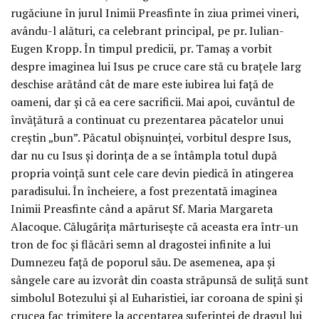
rugăciune în jurul Inimii Preasfinte în ziua primei vineri,
avându-l alături, ca celebrant principal, pe pr. Iulian-
Eugen Kropp. În timpul predicii, pr. Tamaș a vorbit
despre imaginea lui Isus pe cruce care stă cu brațele larg
deschise arătând cât de mare este iubirea lui față de
oameni, dar și că ea cere sacrificii. Mai apoi, cuvântul de
învățătură a continuat cu prezentarea păcatelor unui
creștin „bun”. Păcatul obișnuinței, vorbitul despre Isus,
dar nu cu Isus și dorința de a se întâmpla totul după
propria voință sunt cele care devin piedică în atingerea
paradisului. În încheiere, a fost prezentată imaginea
Inimii Preasfinte când a apărut Sf. Maria Margareta
Alacoque. Călugărița mărturisește că aceasta era într-un
tron de foc și flăcări semn al dragostei infinite a lui
Dumnezeu față de poporul său. De asemenea, apa și
sângele care au izvorât din coasta străpunsă de suliță sunt
simbolul Botezului și al Euharistiei, iar coroana de spini și
crucea fac trimitere la acceptarea suferinței de dragul lui