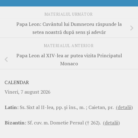
MATERIALUL URMĂTOR
Papa Leon: Cuvântul lui Dumnezeu răspunde la
setea noastră după sens și adevăr
MATERIALUL ANTERIOR
Papa Leon al XIV-lea ar putea vizita Principatul
Monaco
CALENDAR
Vineri, 7 august 2026
Latin:
Ss. Sixt al II-lea, pp. şi îns., m. ; Caietan, pr.
(detalii)
Bizantin:
Sf. cuv. m. Dometie Persul († 262).
(detalii)