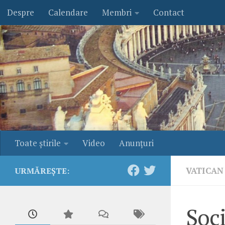
Despre
Calendare
Membri
Contact
Skip to content
Toate ştirile
Video
Anunţuri
VATICAN
URMĂREȘTE:
Soci