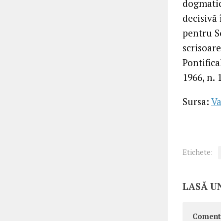
dogmatică
decisivă
pentru So
scrisoare
Pontifica
1966, n. 1
Sursa:
Va
Etichete:
LASĂ U
Coment