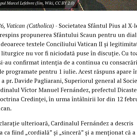
pul Marcel Lefebvre (Jim, Wiki, CC BY 2.0)
6, Vatican (Catholica)
- Societatea Sfântul Pius al X-l
 respins propunerea Sfântului Scaun pentru un dia
 deoarece textele Conciliului Vatican II și legitimita
liturgice nu vor fi niciodată puse în discuție. Cu to
și-au confirmat intenția de a continua cu consacrăr
le programate pentru 1 iulie. Acest răspuns apare î
 a pr. Davide Pagliarani, Superiorul general al Societ
rdinalul Víctor Manuel Fernández, prefectul Dicaste
ctrina Credinței, în urma întâlnirii lor din 12 febr
ican.
clarație ulterioară, Cardinalul Fernández a descris
a ca fiind „cordială” și „sinceră” și a menționat că a