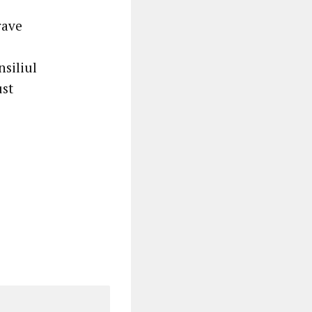
rave
nsiliul
ust