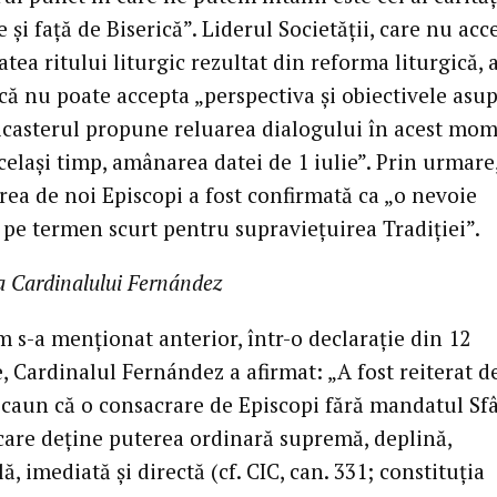
e și față de Biserică”. Liderul Societății, care nu acc
atea ritului liturgic rezultat din reforma liturgică, 
că nu poate accepta „perspectiva și obiectivele asu
icasterul propune reluarea dialogului în acest mom
același timp, amânarea datei de 1 iulie”. Prin urmare
rea de noi Episcopi a fost confirmată ca „o nevoie
 pe termen scurt pentru supraviețuirea Tradiției”.
a Cardinalului Fernández
 s-a menționat anterior, într-o declarație din 12
, Cardinalul Fernández a afirmat: „A fost reiterat d
Scaun că o consacrare de Episcopi fără mandatul Sf
 care deține puterea ordinară supremă, deplină,
ă, imediată și directă (cf. CIC, can. 331; constituția