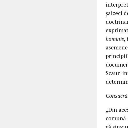
interpret
șaizeci d
doctrinar
exprimat
hominis, 
asemenea
principii
document
Scaun int
determin
Consacrăr
„Din aces
comună c
că singur