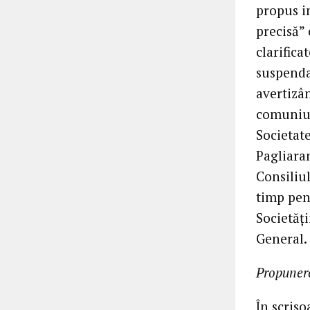
propus i
precisă” 
clarifica
suspenda
avertizân
comuniun
Societat
Pagliara
Consiliul
timp pent
Societăți
General.
Propunere
În scriso