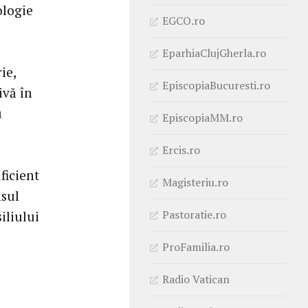
ologie
EGCO.ro
EparhiaClujGherla.ro
ie,
EpiscopiaBucuresti.ro
ivă în
u
EpiscopiaMM.ro
Ercis.ro
ficient
Magisteriu.ro
nsul
Pastoratie.ro
iliului
ProFamilia.ro
Radio Vatican