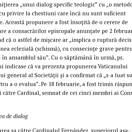
nițierea „unui dialog specific teologic” cu „o metod
cu privire la chestiuni care încă nu sunt suficient
te. Această propunere a fost însoțită de o cerere de
re a consacrărilor episcopale anunțate pe 2 februar
d că o astfel de mișcare ar „implica o ruptură decis
ea eclezială (schismă), cu consecințe grave pentr
e în ansamblul său”. Cu o săptămână în urmă, pr.
ni indicase că va prezenta propunerea Vaticanului
ui general al Societății și a confirmat că „s-a luat su
ru a o evalua”. Pe 18 februarie, a fost trimis răspu
i către Cardinal, semnat de cei cinci membri ai Cons
a de dialog
area sa către Cardinalul Fernández, superiorul așa-