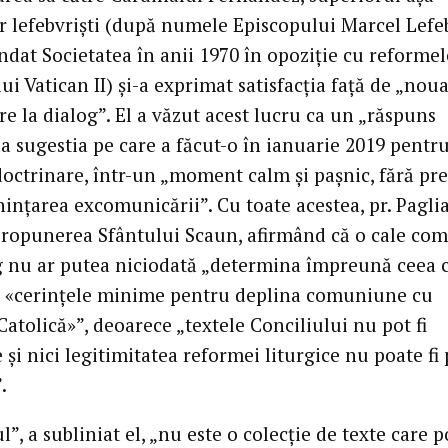
r lefebvriști (după numele Episcopului Marcel Lefe
ndat Societatea în anii 1970 în opoziție cu reformel
ui Vatican II) și-a exprimat satisfacția față de „nou
e la dialog”. El a văzut acest lucru ca un „răspuns
la sugestia pe care a făcut-o în ianuarie 2019 pentr
 doctrinare, într-un „moment calm și pașnic, fără pr
ințarea excomunicării”. Cu toate acestea, pr. Pagli
propunerea Sfântului Scaun, afirmând că o cale co
g nu ar putea niciodată „determina împreună ceea c
i «cerințele minime pentru deplina comuniune cu
Catolică»”, deoarece „textele Conciliului nu pot fi
 și nici legitimitatea reformei liturgice nu poate fi 
.
l”, a subliniat el, „nu este o colecție de texte care po