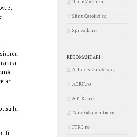
RadioMaria.ro
bvre,
SfintiCatolici.ro
e
a
Spovada.ro
u
esiunea
RECOMANDĂRI
arani a
ActiuneaCatolica.ro
mună
e ar
AGRU.ro
ASTRU.ro
pusă la
EdituraSapientia.ro
ITRC.ro
t fi