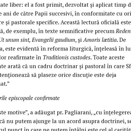
ate liber: el a fost primit, dezvoltat și aplicat timp 
e ani de către Papii succesivi, în conformitate cu or
e și pastorale specifice. Această lectură oficială este
ă, de exemplu, în texte semnificative precum
Redem
Ut unum sint, Evangelii gaudium
, și
Amoris lætitia
. De
, este evidentă în reforma liturgică, înțeleasă în 
lor reafirmate în
Traditionis custodes
. Toate aceste
e arată că un cadru doctrinar și pastoral în care S
enționează să plaseze orice discuție este deja
at.”
ile episcopale confirmate
te motive”, a adăugat pr. Pagliarani, „cu înțelegere
ă nu putem ajunge la un acord asupra doctrinei, s
ul punct în care ne putem întâlni este cel al carităț