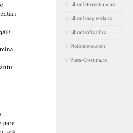
LibrariaPresaBuna.ro
de
ientări
LibrariaSapientia.ro
ptor
LibrariaSfIosif.ro
PioRomeno.com
lumina
Viata-Crestina.ro
fântul
a
e pare
ii față