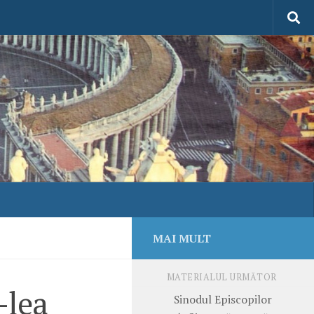
MAI MULT
MATERIALUL URMĂTOR
-lea
Sinodul Episcopilor