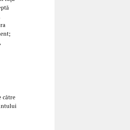
eptă
a
pra
ent;
,
e către
ântului