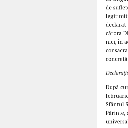
de suflet
legitimit
declarat 
cărora D
nici, în 
consacra
concretă
Declarați
După cum
februarie
Sfântul 
Părinte,
universal