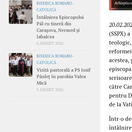
Arhiepisco
BISERICA ROMANO-
CATOLICĂ
Întâlnirea Episcopului
Pál cu tinerii din
20.02.202
Carașova, Nermed și
(SSPX) a
Iabalcea
teologic,
6 AUGUST 2026
reformei 
BISERICA ROMANO-
acestea, 
CATOLICĂ
episcopa
Vizită pastorală a PS Iosif
Păuleț în parohia Valea
scrisoare
Mică
către Ca
5 AUGUST 2026
pentru Do
de la Vat
Într-o de
întâlnire