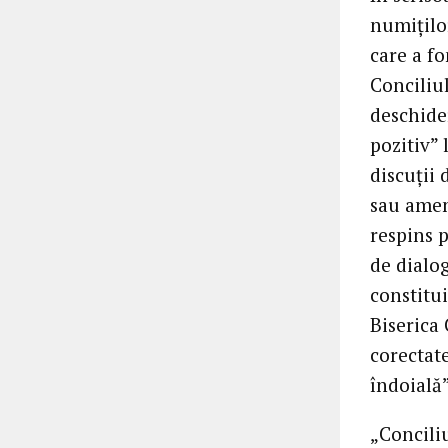
numițilo
care a fo
Conciliul
deschider
pozitiv” 
discuții
sau amen
respins 
de dialo
constitu
Biserica 
corectate
îndoială”
„Conciliu