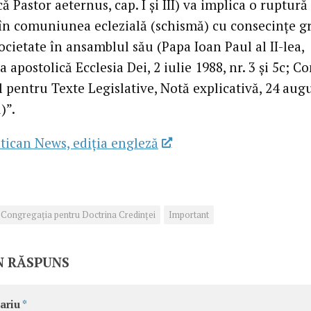
 Pastor aeternus, cap. I și III) va implica o ruptură
 în comuniunea eclezială (schismă) cu consecințe g
cietate în ansamblul său (Papa Ioan Paul al II-lea,
a apostolică Ecclesia Dei, 2 iulie 1988, nr. 3 și 5c; Co
l pentru Texte Legislative, Notă explicativă, 24 aug
)”.
tican News, ediția engleză
Congregaţia pentru Doctrina Credinţei
Important
N RĂSPUNS
ariu
*