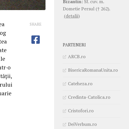
Bizantin:
Sf. cuv. m.
Dometie Persul († 262).
(detalii)
ea
SHARE
log
tea
PARTENERI
ate
ARCB.ro
ile
ntr-o
BisericaRomanaUnita.ro
ății,
Cateheza.ro
rului
uarie
Credinta-Catolica.ro
Cristofori.ro
DeiVerbum.ro