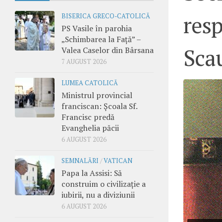
resp
BISERICA GRECO-CATOLICĂ
PS Vasile în parohia
„Schimbarea la Față” –
Sca
Valea Caselor din Bârsana
7 AUGUST 2026
LUMEA CATOLICĂ
Ministrul provincial
franciscan: Școala Sf.
Francisc predă
Evanghelia păcii
6 AUGUST 2026
SEMNALĂRI
/
VATICAN
Papa la Assisi: Să
construim o civilizație a
iubirii, nu a diviziunii
6 AUGUST 2026