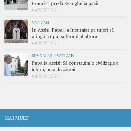
Francisc predă Evanghelia păcii
6 AUGUST 2026
VATICAN
În Assisi, Papa i-a încurajat pe tineri să
atingă trupul suferind al altora
6 AUGUST 2026
SEMNALĂRI
/
VATICAN
Papa la Assisi: Să construim o civilizație a
iubirii, nu a diviziunii
6 AUGUST 2026
MAI MULT