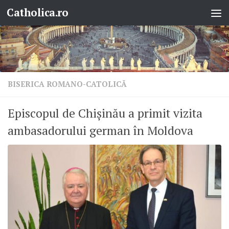
Catholica.ro
Skip to content
BISERICA ROMANO-CATOLICĂ
Episcopul de Chișinău a primit vizita
ambasadorului german în Moldova