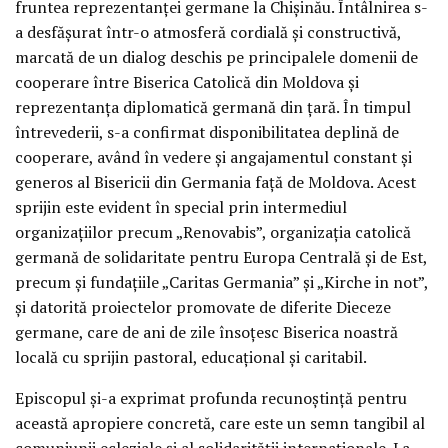
fruntea reprezentanței germane la Chișinău. Întâlnirea s-
a desfășurat într-o atmosferă cordială și constructivă,
marcată de un dialog deschis pe principalele domenii de
cooperare între Biserica Catolică din Moldova și
reprezentanța diplomatică germană din țară. În timpul
întrevederii, s-a confirmat disponibilitatea deplină de
cooperare, având în vedere și angajamentul constant și
generos al Bisericii din Germania față de Moldova. Acest
sprijin este evident în special prin intermediul
organizațiilor precum „Renovabis”, organizația catolică
germană de solidaritate pentru Europa Centrală și de Est,
precum și fundațiile „Caritas Germania” și „Kirche in not”,
și datorită proiectelor promovate de diferite Dieceze
germane, care de ani de zile însoțesc Biserica noastră
locală cu sprijin pastoral, educațional și caritabil.
Episcopul și-a exprimat profunda recunoștință pentru
această apropiere concretă, care este un semn tangibil al
comuniunii ecleziale și al solidarității internaționale. La