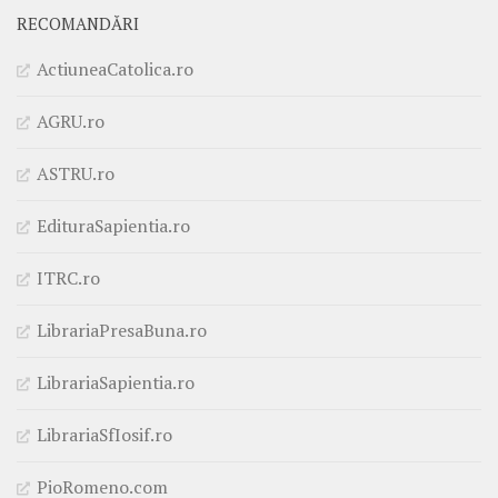
RECOMANDĂRI
ActiuneaCatolica.ro
AGRU.ro
ASTRU.ro
EdituraSapientia.ro
ITRC.ro
LibrariaPresaBuna.ro
LibrariaSapientia.ro
LibrariaSfIosif.ro
PioRomeno.com