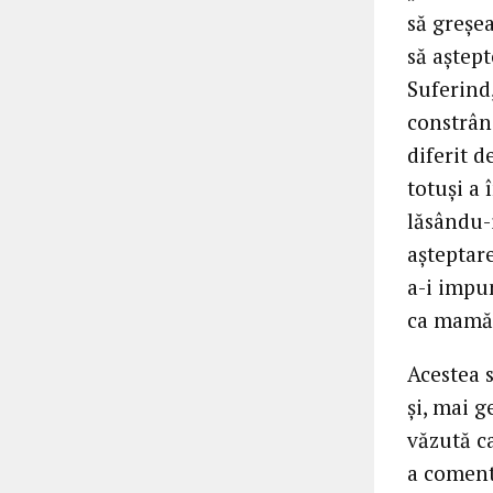
să greșe
să aștept
Suferind,
constrâng
diferit d
totuși a 
lăsându-i
așteptare
a-i impun
ca mamă –
Acestea 
și, mai g
văzută ca
a coment