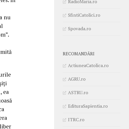
RadioMaria.ro
SfintiCatolici.ro
Ea nu
al
Spovada.ro
om”.
rmită
RECOMANDĂRI
ActiuneaCatolica.ro
urile
AGRU.ro
iți
, ea
ASTRU.ro
uoasă
EdituraSapientia.ro
ca
 era
ITRC.ro
liber