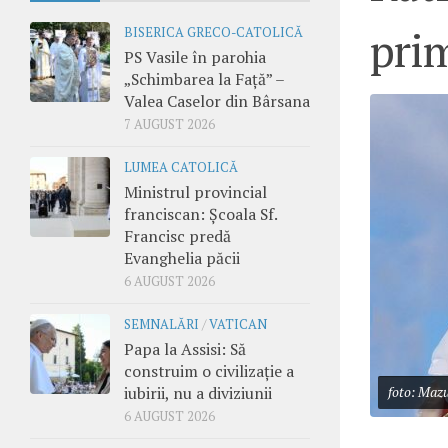
prim
BISERICA GRECO-CATOLICĂ
PS Vasile în parohia
„Schimbarea la Față” –
Valea Caselor din Bârsana
7 AUGUST 2026
LUMEA CATOLICĂ
Ministrul provincial
franciscan: Școala Sf.
Francisc predă
Evanghelia păcii
6 AUGUST 2026
SEMNALĂRI
/
VATICAN
Papa la Assisi: Să
construim o civilizație a
iubirii, nu a diviziunii
foto: Maz
6 AUGUST 2026