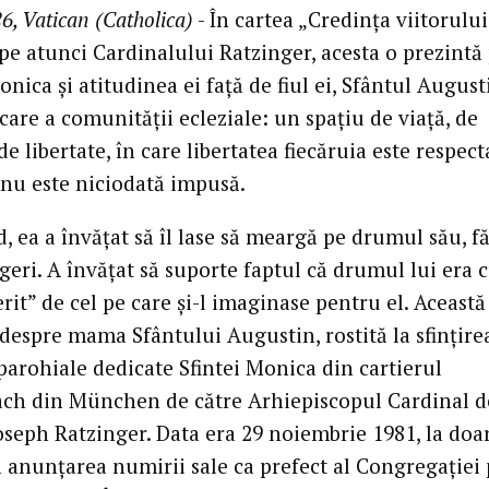
6, Vatican (Catholica)
- În cartea „Credința viitorului
pe atunci Cardinalului Ratzinger, acesta o prezintă
nica și atitudinea ei față de fiul ei, Sfântul August
care a comunității ecleziale: un spațiu de viață, de
de libertate, în care libertatea fiecăruia este respect
 nu este niciodată impusă.
, ea a învățat să îl lase să meargă pe drumul său, f
eri. A învățat să suporte faptul că drumul lui era 
erit” de cel pe care și-l imaginase pentru el. Această
 despre mama Sfântului Augustin, rostită la sfințire
 parohiale dedicate Sfintei Monica din cartierul
ch din München de către Arhiepiscopul Cardinal d
Joseph Ratzinger. Data era 29 noiembrie 1981, la doa
ă anunțarea numirii sale ca prefect al Congregației