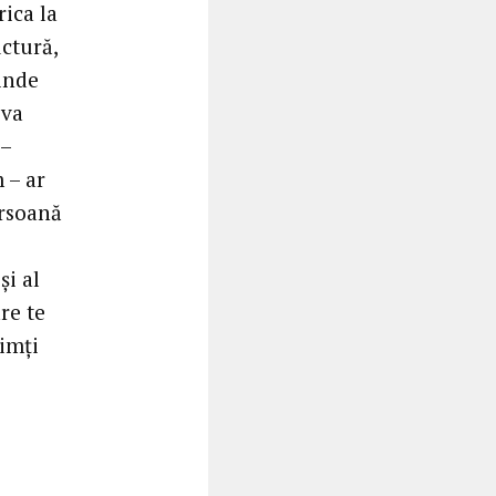
ica la
ctură,
rinde
 va
 –
 – ar
ersoană
și al
are te
simți