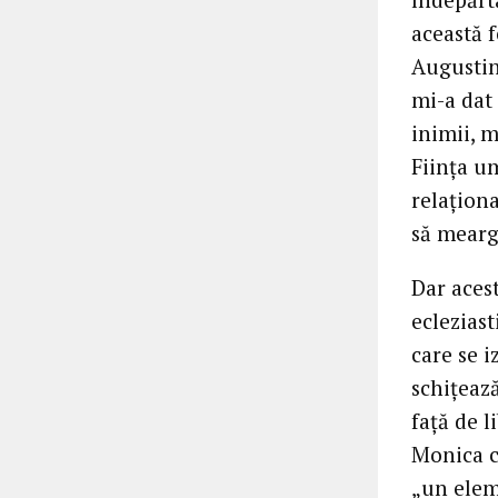
această f
Augustin
mi-a dat 
inimii, 
Ființa u
relaționa
să meargă
Dar acest
ecleziast
care se 
schițeaz
față de l
Monica cu
„un elem