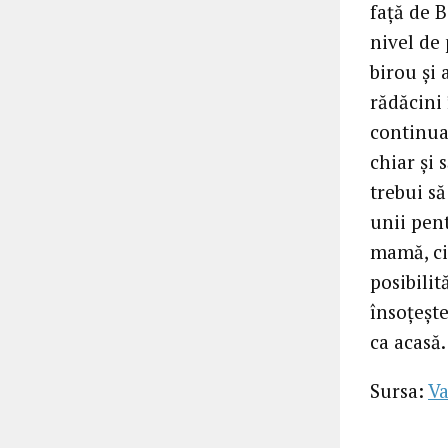
față de 
nivel de
birou și 
rădăcini
continua 
chiar și 
trebui să
unii pent
mamă, cin
posibilit
însoțește
ca acasă.
Sursa:
Va