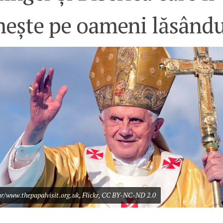
ește pe oameni lăsându-
ur/www.thepapalvisit.org.uk, Flickr, CC BY-NC-ND 2.0