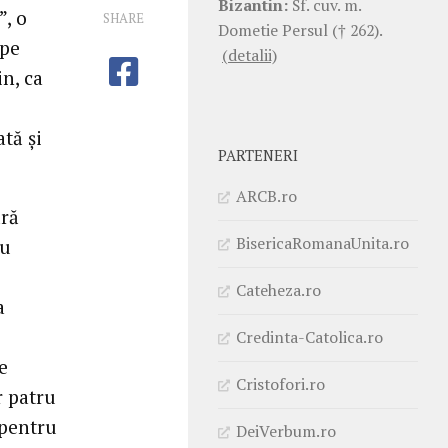
Bizantin:
Sf. cuv. m.
”, o
SHARE
Dometie Persul († 262).
 pe
(detalii)
in, ca
ată și
PARTENERI
ARCB.ro
ără
BisericaRomanaUnita.ro
cu
Cateheza.ro
a
Credinta-Catolica.ro
e
Cristofori.ro
r patru
 pentru
DeiVerbum.ro