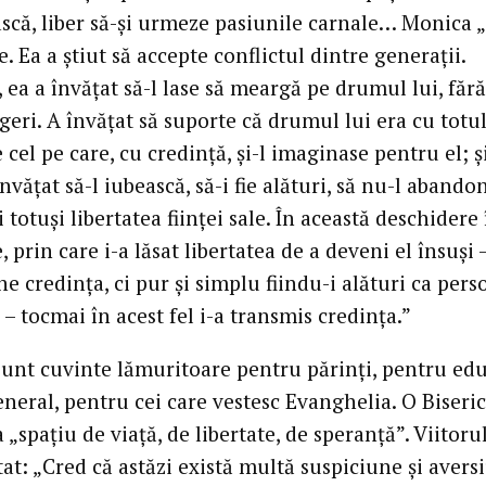
ască, liber să-și urmeze pasiunile carnale… Monica „
e. Ea a știut să accepte conflictul dintre generații.
 ea a învățat să-l lase să meargă pe drumul lui, fără
eri. A învățat să suporte că drumul lui era cu totu
e cel pe care, cu credință, și-l imaginase pentru el; ș
învățat să-l iubească, să-i fie alături, să nu-l abando
 totuși libertatea ființei sale. În această deschidere 
, prin care i-a lăsat libertatea de a deveni el însuși 
e credința, ci pur și simplu fiindu-i alături ca pers
 tocmai în acest fel i-a transmis credința.”
sunt cuvinte lămuritoare pentru părinți, pentru edu
eneral, pentru cei care vestesc Evanghelia. O Biseri
 „spațiu de viață, de libertate, de speranță”. Viitoru
at: „Cred că astăzi există multă suspiciune și avers