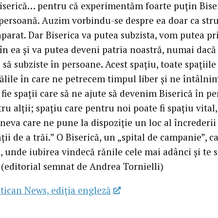
Biserică… pentru că experimentăm foarte puțin Biser
 persoană. Auzim vorbindu-se despre ea doar ca stru
aparat. Dar Biserica va putea subzista, vom putea p
 în ea și va putea deveni patria noastră, numai dacă
să subziste în persoane. Acest spațiu, toate spațiile
sălile în care ne petrecem timpul liber și ne întâlnim
 fie spații care să ne ajute să devenim Biserică în p
ru alții; spațiu care pentru noi poate fi spațiu vital,
eva care ne pune la dispoziție un loc al încrederii 
ății de a trăi.” O Biserică, un „spital de campanie”, c
, unde iubirea vindecă rănile cele mai adânci și te 
 (editorial semnat de Andrea Tornielli)
tican News, ediția engleză