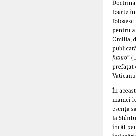
Doctrina
foarte în
folosesc 
pentru a 
Omilia, 
publicat
futuro
” (
prefațat 
Vaticanu
În aceas
mamei lu
esența sa
la Sfântu
încât pen
îndepărta