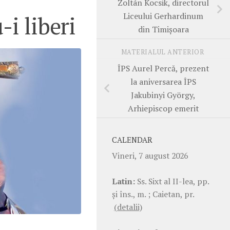
Zoltán Kocsik, directorul
Liceului Gerhardinum
i liberi
din Timișoara
MATERIALUL ANTERIOR
ÎPS Aurel Percă, prezent
la aniversarea ÎPS
Jakubinyi György,
Arhiepiscop emerit
CALENDAR
Vineri, 7 august 2026
Latin:
Ss. Sixt al II-lea, pp.
şi îns., m. ; Caietan, pr.
(detalii)