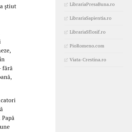
LibrariaPresaBuna.ro
a știut
LibrariaSapientia.ro
LibrariaSfIosif.ro
l
i
PioRomeno.com
neze,
în
Viata-Crestina.ro
– fără
oană,
catori
că
l Papă
iune