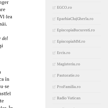
inger
EGCO.ro
are
VI-lea
EparhiaClujGherla.ro
săi.
EpiscopiaBucuresti.ro
 del
EpiscopiaMM.ro
și
Ercis.ro
Magisteriu.ro
a
Pastoratie.ro
ca în
du-se
ProFamilia.ro
astfel
Radio Vatican
te
les. În