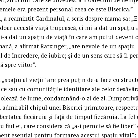
emeie era prezent personal ceea ce este Biserica.”
, a reamintit Cardinalul, a scris despre mama sa: „
doar această viață trupească, ci mi-a dat un spațiu 
mi-a dat un spațiu de viață în care am putut deveni 
mană, a afirmat Ratzinger, „are nevoie de un spațiu
l de încredere, de iubire; și de un sens care să îi pe
 spre viitor”.
 „spațiu al vieții” are prea puțin de-a face cu struct
ice sau cu comunitățile identitare ale celor desăvârș
izolează de lume, condamnând-o zi de zi. Dimpotrivă
ă admirabil chipul unei Biserici primitoare, respect
ibertatea fiecăruia și față de timpul fiecăruia. La fel 
 fiul ei, care considera că „a-i permite să fie liber”
ent esențial pentru formarea acestui spațiu vital”: 