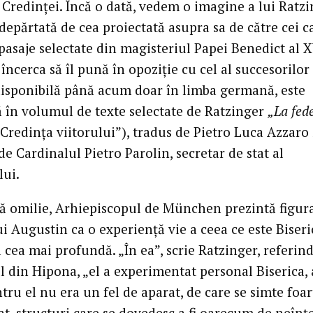
 Credinței. Încă o dată, vedem o imagine a lui Ratz
depărtată de cea proiectată asupra sa de către cei c
pasaje selectate din magisteriul Papei Benedict al X
încerca să îl pună în opoziție cu cel al succesorilor 
disponibilă până acum doar în limba germană, este
ă în volumul de texte selectate de Ratzinger
„La fede
„Credința viitorului”), tradus de Pietro Luca Azzaro 
de Cardinalul Pietro Parolin, secretar de stat al
lui.
tă omilie, Arhiepiscopul de München prezintă figur
i Augustin ca o experiență vie a ceea ce este Biseri
 cea mai profundă. „În ea”, scrie Ratzinger, referin
l din Hipona, „el a experimentat personal Biserica, 
tru el nu era un fel de aparat, de care se simte foar
t, structuri care se dovedesc a fi oarecum de neînțe