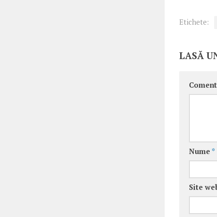
Etichete:
LASĂ U
Coment
Nume
*
Site we