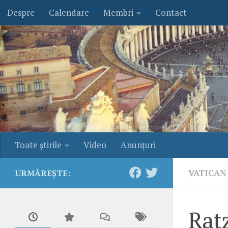
Despre
Calendare
Membri
Contact
Skip to content
Toate ştirile
Video
Anunţuri
VATICAN
URMĂREȘTE:
Ratz