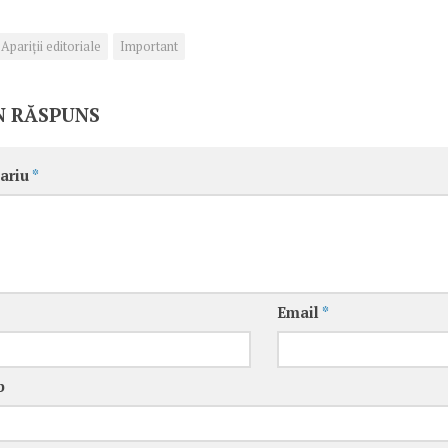
Apariţii editoriale
Important
N RĂSPUNS
ariu
*
Email
*
b