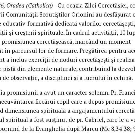
6, Oradea (Catholica)
- Cu ocazia Zilei Cercetășiei, co
ii Comunității Scoutiștilor Orionini au desfășurat 
e educativ-formativă dedicată valorilor cercetășești,
ii și creșterii spirituale. În cadrul activității, 10 lu
 promisiunea cercetășească, marcând un moment
t în parcursul lor de formare. Pregătirea pentru ac
 a inclus exerciții de noduri cercetășești și realiz
 pistă din elemente naturale, contribuind la dezvo
i de observație, a disciplinei și a lucrului în echipă.
a promisiunii a avut un caracter solemn. Pr. Franci
inecuvântarea fiecărui copil care a depus promisiune
nd dimensiunea spirituală a angajamentului cercetă
spiritual a fost susținut de pr. Gabriel, care le-a v
 pornind de la Evanghelia după Marcu (Mc 8,34-38; 9