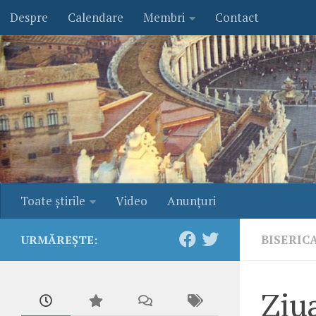
Despre
Calendare
Membri
Contact
Skip to content
Toate ştirile
Video
Anunţuri
BISERIC
URMĂREȘTE:
Ziua