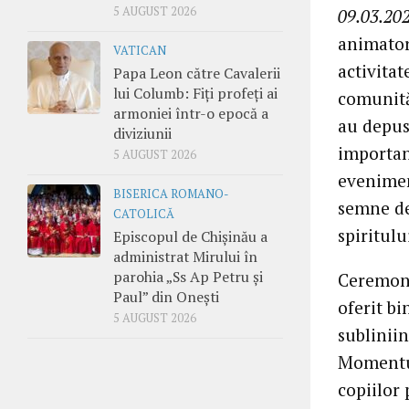
5 AUGUST 2026
09.03.202
animator
VATICAN
activitat
Papa Leon către Cavalerii
lui Columb: Fiți profeți ai
comunităț
armoniei într-o epocă a
au depus
diviziunii
importan
5 AUGUST 2026
eveniment
BISERICA ROMANO-
semne de
CATOLICĂ
spiritulu
Episcopul de Chișinău a
administrat Mirului în
parohia „Ss Ap Petru și
Ceremoni
Paul” din Onești
oferit b
5 AUGUST 2026
sublinii
Momentul 
copiilor