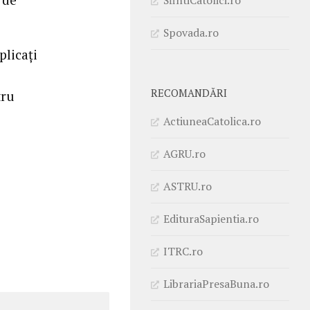
Spovada.ro
plicați
RECOMANDĂRI
tru
ActiuneaCatolica.ro
AGRU.ro
ASTRU.ro
EdituraSapientia.ro
ITRC.ro
LibrariaPresaBuna.ro