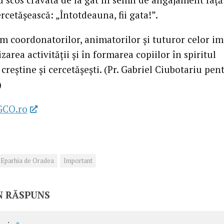
rcetășească: „Întotdeauna, fii gata!”.
 coordonatorilor, animatorilor și tuturor celor im
zarea activității și în formarea copiilor în spiritul
 creștine și cercetășești. (Pr. Gabriel Ciubotariu pen
)
GCO.ro
Eparhia de Oradea
Important
N RĂSPUNS