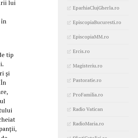
ii lui
EparhiaClujGherla.ro
 în
EpiscopiaBucuresti.ro
EpiscopiaMM.ro
Ercis.ro
de tip
i.
Magisteriu.ro
i și
Pastoratie.ro
 În
re,
ProFamilia.ro
ul
Radio Vatican
tului
cheiat
RadioMaria.ro
panții,
 de
SfintiCatolici.ro