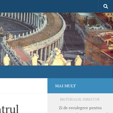
MAI MULT
MATERIALUL URMĂTOR
trul
Zi de reculegere pentru