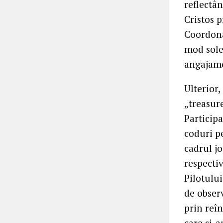
reflectân
Cristos p
Coordona
mod sole
angajam
Ulterior,
„treasure
Participa
coduri pe
cadrul jo
respecti
Pilotului
de observ
prin reîn
care și-