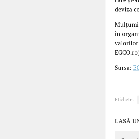
deviza ce
Mulțumim
în organi
valorilor
EGCO.ro
Sursa:
E
Etichete:
LASĂ U