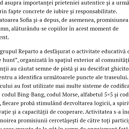
d asupra importanței prieteniei autentice și a urmăr
rin fapte concrete de iubire și responsabilitate.
toarea Sofia și-a depus, de asemenea, promisiunea
mn, alăturându-se copiilor în acest moment de
ent.
 grupul Reparto a desfășurat o activitate educativă 
 hunt”, organizată în spațiul exterior al comunități
nții au căutat semne de pistă și au descifrat ghicitor
ntru a identifica următoarele puncte ale traseului.
cului au fost utilizate mai multe sisteme de codifica
v codul Bing-Bang, codul Morse, alfabetul 5×5 și cod
, fiecare probă stimulând dezvoltarea logicii, a spiri
ație și a capacității de cooperare. Activitatea s-a în
noirea promisiunii cercetășești de către toți partici
au scos cravata de la gât în semn de angajament față