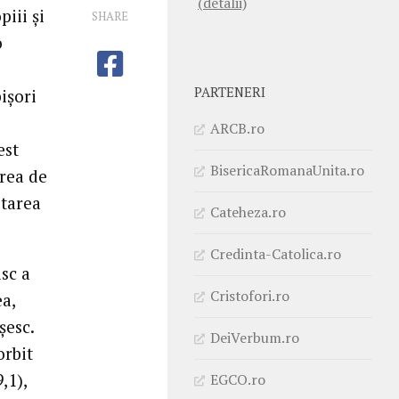
(detalii)
piii și
SHARE
o
PARTENERI
pișori
ARCB.ro
est
BisericaRomanaUnita.ro
area de
ltarea
Cateheza.ro
Credinta-Catolica.ro
sc a
Cristofori.ro
a,
șesc.
DeiVerbum.ro
orbit
,1),
EGCO.ro