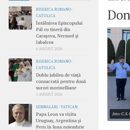
Don
BISERICA ROMANO-
CATOLICĂ
Întâlnirea Episcopului
Pál cu tinerii din
Carașova, Nermed și
Iabalcea
6 AUGUST 2026
BISERICA ROMANO-
CATOLICĂ
Dublu jubileu de viață
consacrată pentru două
surori morinelliane
5 AUGUST 2026
SEMNALĂRI
/
VATICAN
Papa Leon va vizita
foto: C.S.
Uruguay, Argentina și
Peru în luna noiembrie