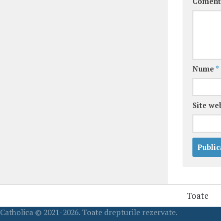
Coment
Nume
*
Site we
Toate
Catholica © 2021-2026. Toate drepturile rezervate.