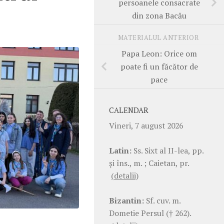
persoanele consacrate
din zona Bacău
MATERIALUL ANTERIOR
Papa Leon: Orice om
poate fi un făcător de
pace
CALENDAR
Vineri, 7 august 2026
Latin:
Ss. Sixt al II-lea, pp.
şi îns., m. ; Caietan, pr.
(detalii)
Bizantin:
Sf. cuv. m.
Dometie Persul († 262).