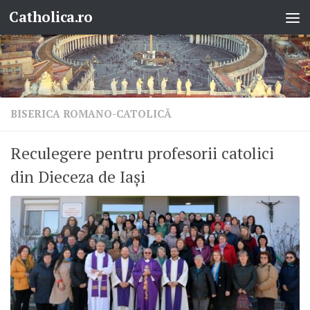
Catholica.ro
Skip to content
BISERICA ROMANO-CATOLICĂ
Reculegere pentru profesorii catolici
din Dieceza de Iași