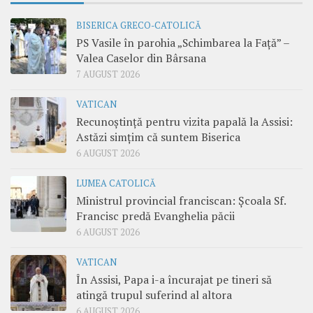
BISERICA GRECO-CATOLICĂ
PS Vasile în parohia „Schimbarea la Față” –
Valea Caselor din Bârsana
7 AUGUST 2026
VATICAN
Recunoștință pentru vizita papală la Assisi:
Astăzi simțim că suntem Biserica
6 AUGUST 2026
LUMEA CATOLICĂ
Ministrul provincial franciscan: Școala Sf.
Francisc predă Evanghelia păcii
6 AUGUST 2026
VATICAN
În Assisi, Papa i-a încurajat pe tineri să
atingă trupul suferind al altora
6 AUGUST 2026