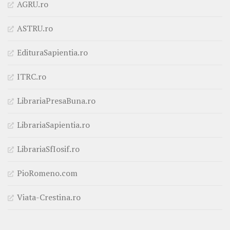
AGRU.ro
ASTRU.ro
EdituraSapientia.ro
ITRC.ro
LibrariaPresaBuna.ro
LibrariaSapientia.ro
LibrariaSfIosif.ro
PioRomeno.com
Viata-Crestina.ro