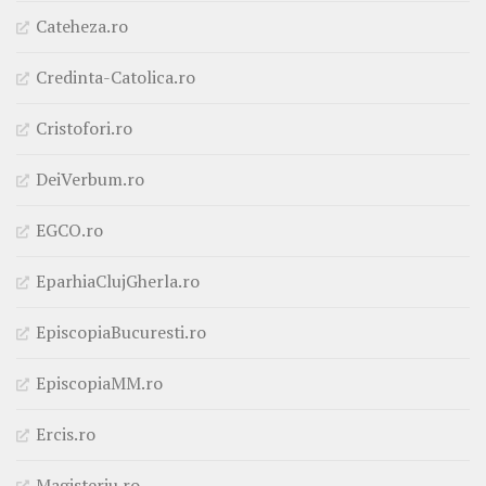
Cateheza.ro
Credinta-Catolica.ro
Cristofori.ro
DeiVerbum.ro
EGCO.ro
EparhiaClujGherla.ro
EpiscopiaBucuresti.ro
EpiscopiaMM.ro
Ercis.ro
Magisteriu.ro