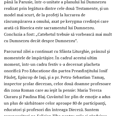
până la Parusie, într-o unitate a planului lui Dumnezeu
realizat prin legătura dintre cele două Testamente, și un
model mai scurt, de la profeți la lucrarea de
răscumpărarea a omului, axat pe kerygma credinței care
arată că Biserica este sacramentul lui Dumnezeu.
Concluzia a fost: „Catehetul trebuie să vorbească mai mult
cu Dumnezeu decât despre Dumnezeu”.
Parcursul zilei a continuat cu Sfânta Liturghie, prânzul și
momentele de împărtășire. În cadrul acestui ultim
moment, într-un cadru festiv s-a decernat placheta
onorifică Pro Educatione din partea Preasfințitului Iosif
Păuleț, Episcop de Iași, și a pr. Petru-Sebastian Tamaș,
inspector școlar diecezan, celor două doamne profesoare
din zona Roman care au ieșit la pensie: Maria Tereza
Ciuraru și Paulina Blaj. Cuvântul lor plin de emoție a adus
un plus de sărbătoare celor aproape 80 de participanți,
educatori și profesori din întreaga Dieceză. Suntem
recunoscători pr. Felician Tiba pentru grija și găzduirea