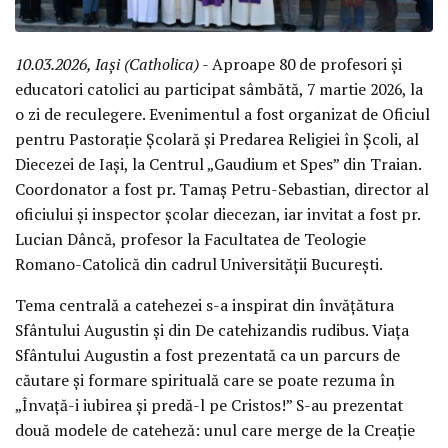
10.03.2026, Iași (Catholica)
- Aproape 80 de profesori și
educatori catolici au participat sâmbătă, 7 martie 2026, la
o zi de reculegere. Evenimentul a fost organizat de Oficiul
pentru Pastorație Școlară și Predarea Religiei în Școli, al
Diecezei de Iași, la Centrul „Gaudium et Spes” din Traian.
Coordonator a fost pr. Tamaș Petru-Sebastian, director al
oficiului și inspector școlar diecezan, iar invitat a fost pr.
Lucian Dâncă, profesor la Facultatea de Teologie
Romano-Catolică din cadrul Universității București.
Tema centrală a catehezei s-a inspirat din învățătura
Sfântului Augustin și din De catehizandis rudibus. Viața
Sfântului Augustin a fost prezentată ca un parcurs de
căutare și formare spirituală care se poate rezuma în
„Învață-i iubirea și predă-l pe Cristos!” S-au prezentat
două modele de cateheză: unul care merge de la Creație