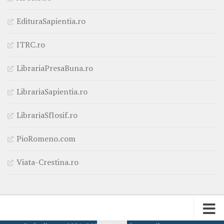
EdituraSapientia.ro
ITRC.ro
LibrariaPresaBuna.ro
LibrariaSapientia.ro
LibrariaSfIosif.ro
PioRomeno.com
Viata-Crestina.ro