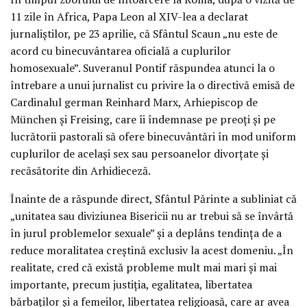
11 zile în Africa, Papa Leon al XIV-lea a declarat
jurnaliștilor, pe 23 aprilie, că Sfântul Scaun „nu este de
acord cu binecuvântarea oficială a cuplurilor
homosexuale”. Suveranul Pontif răspundea atunci la o
întrebare a unui jurnalist cu privire la o directivă emisă de
Cardinalul german Reinhard Marx, Arhiepiscop de
München și Freising, care îi îndemnase pe preoți și pe
lucrătorii pastorali să ofere binecuvântări în mod uniform
cuplurilor de același sex sau persoanelor divorțate și
recăsătorite din Arhidieceză.
Înainte de a răspunde direct, Sfântul Părinte a subliniat că
„unitatea sau diviziunea Bisericii nu ar trebui să se învârtă
în jurul problemelor sexuale” și a deplâns tendința de a
reduce moralitatea creștină exclusiv la acest domeniu. „În
realitate, cred că există probleme mult mai mari și mai
importante, precum justiția, egalitatea, libertatea
bărbaților și a femeilor, libertatea religioasă, care ar avea