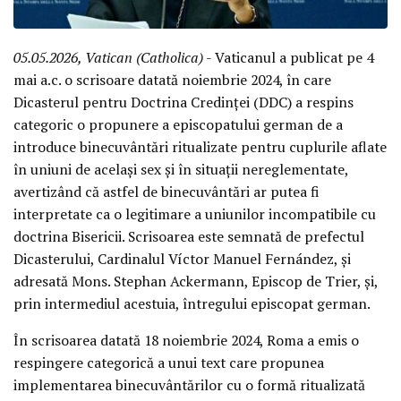
05.05.2026, Vatican (Catholica)
- Vaticanul a publicat pe 4
mai a.c. o scrisoare datată noiembrie 2024, în care
Dicasterul pentru Doctrina Credinței (DDC) a respins
categoric o propunere a episcopatului german de a
introduce binecuvântări ritualizate pentru cuplurile aflate
în uniuni de același sex și în situații nereglementate,
avertizând că astfel de binecuvântări ar putea fi
interpretate ca o legitimare a uniunilor incompatibile cu
doctrina Bisericii. Scrisoarea este semnată de prefectul
Dicasterului, Cardinalul Víctor Manuel Fernández, și
adresată Mons. Stephan Ackermann, Episcop de Trier, și,
prin intermediul acestuia, întregului episcopat german.
În scrisoarea datată 18 noiembrie 2024, Roma a emis o
respingere categorică a unui text care propunea
implementarea binecuvântărilor cu o formă ritualizată