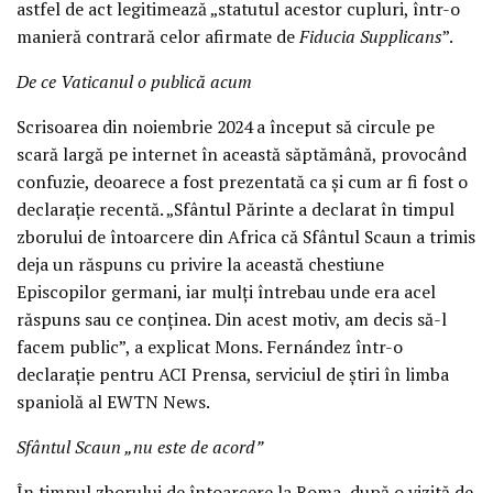
astfel de act legitimează „statutul acestor cupluri, într-o
manieră contrară celor afirmate de
Fiducia Supplicans
”.
De ce Vaticanul o publică acum
Scrisoarea din noiembrie 2024 a început să circule pe
scară largă pe internet în această săptămână, provocând
confuzie, deoarece a fost prezentată ca și cum ar fi fost o
declarație recentă. „Sfântul Părinte a declarat în timpul
zborului de întoarcere din Africa că Sfântul Scaun a trimis
deja un răspuns cu privire la această chestiune
Episcopilor germani, iar mulți întrebau unde era acel
răspuns sau ce conținea. Din acest motiv, am decis să-l
facem public”, a explicat Mons. Fernández într-o
declarație pentru ACI Prensa, serviciul de știri în limba
spaniolă al EWTN News.
Sfântul Scaun „nu este de acord”
În timpul zborului de întoarcere la Roma, după o vizită de