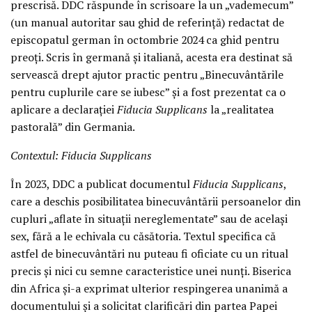
prescrisă. DDC răspunde în scrisoare la un „vademecum”
(un manual autoritar sau ghid de referință) redactat de
episcopatul german în octombrie 2024 ca ghid pentru
preoți. Scris în germană și italiană, acesta era destinat să
servească drept ajutor practic pentru „Binecuvântările
pentru cuplurile care se iubesc” și a fost prezentat ca o
aplicare a declarației
Fiducia Supplicans
la „realitatea
pastorală” din Germania.
Contextul: Fiducia Supplicans
În 2023, DDC a publicat documentul
Fiducia Supplicans
,
care a deschis posibilitatea binecuvântării persoanelor din
cupluri „aflate în situații nereglementate” sau de același
sex, fără a le echivala cu căsătoria. Textul specifica că
astfel de binecuvântări nu puteau fi oficiate cu un ritual
precis și nici cu semne caracteristice unei nunți. Biserica
din Africa și-a exprimat ulterior respingerea unanimă a
documentului și a solicitat clarificări din partea Papei