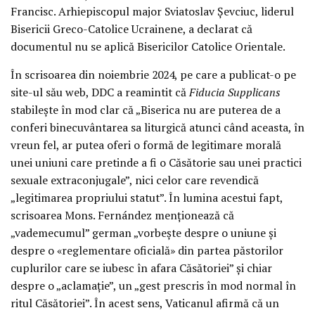
Francisc. Arhiepiscopul major Sviatoslav Șevciuc, liderul
Bisericii Greco-Catolice Ucrainene, a declarat că
documentul nu se aplică Bisericilor Catolice Orientale.
În scrisoarea din noiembrie 2024, pe care a publicat-o pe
site-ul său web, DDC a reamintit că
Fiducia Supplicans
stabilește în mod clar că „Biserica nu are puterea de a
conferi binecuvântarea sa liturgică atunci când aceasta, în
vreun fel, ar putea oferi o formă de legitimare morală
unei uniuni care pretinde a fi o Căsătorie sau unei practici
sexuale extraconjugale”, nici celor care revendică
„legitimarea propriului statut”. În lumina acestui fapt,
scrisoarea Mons. Fernández menționează că
„vademecumul” german „vorbește despre o uniune și
despre o «reglementare oficială» din partea păstorilor
cuplurilor care se iubesc în afara Căsătoriei” și chiar
despre o „aclamație”, un „gest prescris în mod normal în
ritul Căsătoriei”. În acest sens, Vaticanul afirmă că un