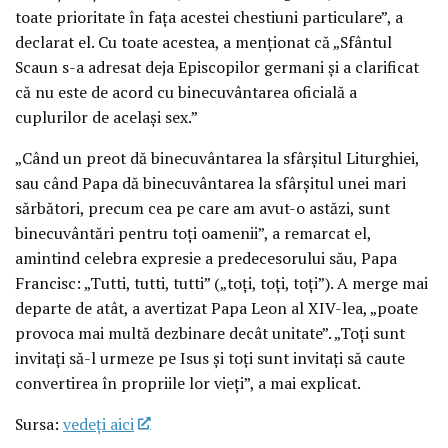
toate prioritate în fața acestei chestiuni particulare”, a
declarat el. Cu toate acestea, a menționat că „Sfântul
Scaun s-a adresat deja Episcopilor germani și a clarificat
că nu este de acord cu binecuvântarea oficială a
cuplurilor de același sex.”
„Când un preot dă binecuvântarea la sfârșitul Liturghiei,
sau când Papa dă binecuvântarea la sfârșitul unei mari
sărbători, precum cea pe care am avut-o astăzi, sunt
binecuvântări pentru toți oamenii”, a remarcat el,
amintind celebra expresie a predecesorului său, Papa
Francisc: „Tutti, tutti, tutti” („toți, toți, toți”). A merge mai
departe de atât, a avertizat Papa Leon al XIV-lea, „poate
provoca mai multă dezbinare decât unitate”. „Toți sunt
invitați să-l urmeze pe Isus și toți sunt invitați să caute
convertirea în propriile lor vieți”, a mai explicat.
Sursa:
vedeţi aici