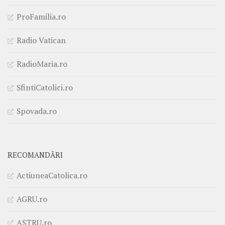
ProFamilia.ro
Radio Vatican
RadioMaria.ro
SfintiCatolici.ro
Spovada.ro
RECOMANDĂRI
ActiuneaCatolica.ro
AGRU.ro
ASTRU.ro