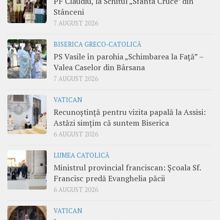
PF Claudiu, la Schitul „Sfânta Cruce” din
Stânceni
7 AUGUST 2026
BISERICA GRECO-CATOLICĂ
PS Vasile în parohia „Schimbarea la Față” –
Valea Caselor din Bârsana
7 AUGUST 2026
VATICAN
Recunoștință pentru vizita papală la Assisi:
Astăzi simțim că suntem Biserica
6 AUGUST 2026
LUMEA CATOLICĂ
Ministrul provincial franciscan: Școala Sf.
Francisc predă Evanghelia păcii
6 AUGUST 2026
VATICAN