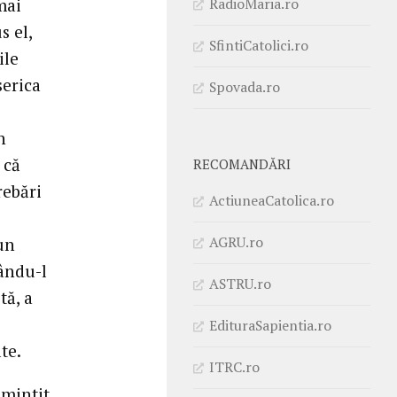
RadioMaria.ro
mai
s el,
SfintiCatolici.ro
ile
serica
Spovada.ro
n
 că
RECOMANDĂRI
rebări
ActiuneaCatolica.ro
AGRU.ro
un
tându-l
ASTRU.ro
tă, a
EdituraSapientia.ro
te.
ITRC.ro
amintit