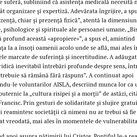
e suferă, subliniind că asistența medicală necesită 
t organizare și expertiză. Adevărata îngrijire, a spu
zență, chiar și prezență fizică”, atentă la dimensiun
, psihologice și spirituale ale persoanei umane. „Bi
ă profund această «apropiere»”, a spus el, amintind
a la a însoți oamenii acolo unde se află, mai ales î
e marcate de suferință și incertitudine. A adăugat
idică inevitabil întrebări profunde despre sens, înt
 trebuie să rămână fără răspuns”. A continuat apoi
du-le voluntarilor AISLA, descriind munca lor ca 
uternic la „cultura risipei și a morții” de astăzi, ci
rancisc. Prin gesturi de solidaritate și slujire gratui
ei reamintesc societății că nimeni nu ar trebui să fie
t vreodată, mai ales în momentele de vulnerabilita
d apoi asupra pătimirii lui Cristos, Pontiful le-a re