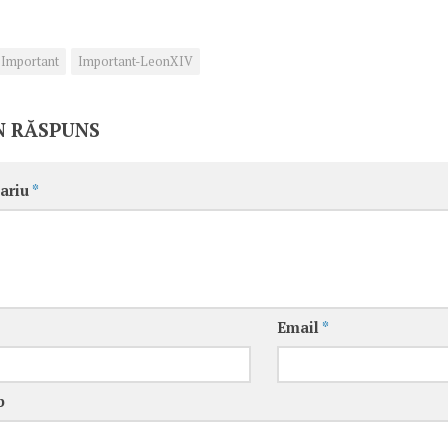
Important
Important-LeonXIV
N RĂSPUNS
ariu
*
Email
*
b