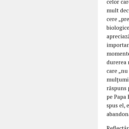
celor car
mult decâ
cere „pre
biologice
apreciaz
importanț
momentel
durerea r
care „nu
mulțumin
răspuns p
pe Papa F
spus el, 
abandona
Reflectân