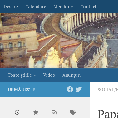
Despre
Calendare
Membri
Contact
Skip to content
Toate ştirile
Video
Anunţuri
SOCIAL/
URMĂREȘTE:
Papa