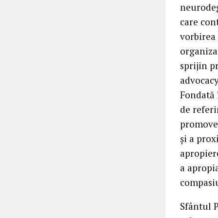
neurodeg
care con
vorbirea 
organizaț
sprijin p
advocacy 
Fondată 
de referi
promovea
și a prox
apropiere
a apropia
compasi
Sfântul 