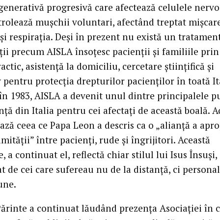
enerativă progresivă care afectează celulele nervo
trolează mușchii voluntari, afectând treptat mișcar
și respirația. Deși în prezent nu există un tratament
ii precum AISLA însoțesc pacienții și familiile prin
ractic, asistență la domiciliu, cercetare științifică și
pentru protecția drepturilor pacienților în toată It
în 1983, AISLA a devenit unul dintre principalele p
nță din Italia pentru cei afectați de această boală. A
ză ceea ce Papa Leon a descris ca o „alianță a apro
imității” între pacienți, rude și îngrijitori. Această
, a continuat el, reflectă chiar stilul lui Isus Însuși,
t de cei care sufereau nu de la distanță, ci personal
une.
Părinte a continuat lăudând prezența Asociației în 