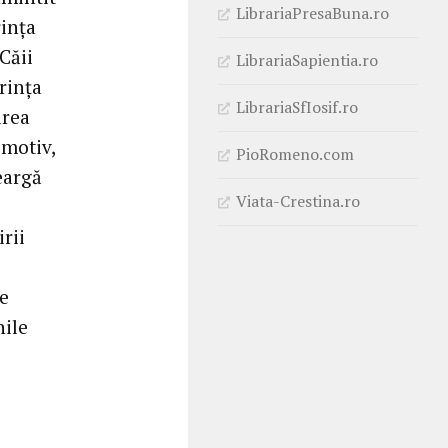
LibrariaPresaBuna.ro
rința
Căii
LibrariaSapientia.ro
erința
LibrariaSfIosif.ro
irea
 motiv,
PioRomeno.com
eargă
Viata-Crestina.ro
rii
ce
nile