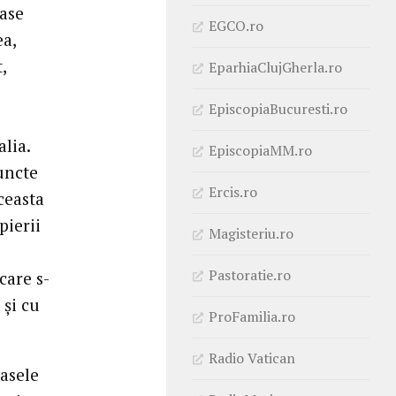
ase
EGCO.ro
ea,
,
EparhiaClujGherla.ro
EpiscopiaBucuresti.ro
alia.
EpiscopiaMM.ro
uncte
Ercis.ro
ceasta
pierii
Magisteriu.ro
Pastoratie.ro
 care s-
 și cu
ProFamilia.ro
Radio Vatican
casele