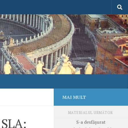
MAI MULT
MATERIALUL URMĂTOR
 SLA:
S-a desfășurat