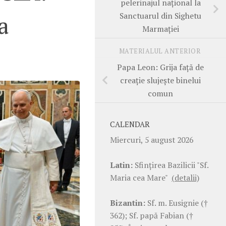
pelerinajul național la
Sanctuarul din Sighetu
a
Marmației
MATERIALUL ANTERIOR
Papa Leon: Grija față de
creație slujește binelui
comun
CALENDAR
Miercuri, 5 august 2026
Latin:
Sfinţirea Bazilicii "Sf.
Maria cea Mare"
(detalii)
Bizantin:
Sf. m. Eusignie (†
362); Sf. papă Fabian (†