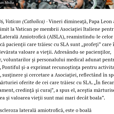
can Media
6, Vatican (Catholica)
- Vineri dimineață, Papa Leon 
rimit la Vatican pe membrii Asociației Italiene pent
 Laterală Amiotrofică (AISLA), reamintindu-le celor
că pacienții care trăiesc cu SLA sunt „profeți” care 
evărata valoare a vieții. Adresându-se pacienților,
or, voluntarilor și personalului medical adunat pent
, Pontiful și-a exprimat recunoștința pentru activit
, susținere și cercetare a Asociației, reflectând în sp
rturiei oferite de cei care trăiesc cu SLA. „În fiecar
ment, credință și curaj”, a spus el, aceștia mărturis
a și valoarea vieții sunt mai mari decât boala”.
scleroza laterală amiotrofică, este o boală