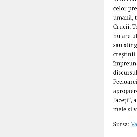
celor pre
umană, tr
Crucii. T
nu are u
sau stin
creștini
împreună 
discursu
Fecioarei
apropier
faceți”, 
mele și 
Sursa:
Va