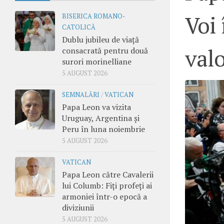
Voi 
BISERICA ROMANO-
CATOLICĂ
Dublu jubileu de viață
valo
consacrată pentru două
surori morinelliane
5 AUGUST 2026
SEMNALĂRI
/
VATICAN
Papa Leon va vizita
Uruguay, Argentina și
Peru în luna noiembrie
5 AUGUST 2026
VATICAN
Papa Leon către Cavalerii
lui Columb: Fiți profeți ai
armoniei într-o epocă a
diviziunii
5 AUGUST 2026