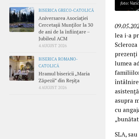
foto: Vati
BISERICA GRECO-CATOLICĂ
Aniversarea Asociației
Cercetașii Munților la 30
09.05.202
de ani de la înființare –
lea i-a p
Jubileul ACM
Scleroza
4 AUGUST 2026
prezenți 
BISERICA ROMANO-
lumea ad
CATOLICĂ
familiil
Hramul bisericii „Maria
Zăpezii” din Reșița
întâlnire
4 AUGUST 2026
asistență
asupra mă
cu angaja
„bunătate
SLA, sau 