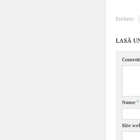
Etichete:
LASĂ U
Coment
Nume
*
Site we