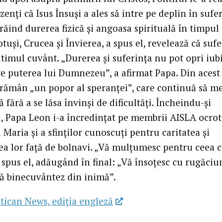
zenți că Isus Însuși a ales să intre pe deplin în sufe
ăind durerea fizică și angoasa spirituală în timpul 
otuși, Crucea și Învierea, a spus el, revelează că suf
ltimul cuvânt. „Durerea și suferința nu pot opri iub
ge puterea lui Dumnezeu”, a afirmat Papa. Din acest
i rămân „un popor al speranței”, care continuă să m
fără a se lăsa învinși de dificultăți. Încheindu-și
l, Papa Leon i-a încredințat pe membrii AISLA ocroti
 Maria și a sfinților cunoscuți pentru caritatea și
ea lor față de bolnavi. „Vă mulțumesc pentru ceea 
a spus el, adăugând în final: „Vă însoțesc cu rugăciu
vă binecuvântez din inimă”.
tican News, ediția engleză