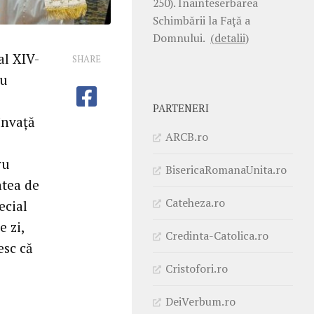
250). Înainteserbarea
Schimbării la Faţă a
Domnului.
(detalii)
al XIV-
SHARE
ru
PARTENERI
învață
ARCB.ro
ru
BisericaRomanaUnita.ro
atea de
Cateheza.ro
ecial
e zi,
Credinta-Catolica.ro
esc că
Cristofori.ro
DeiVerbum.ro