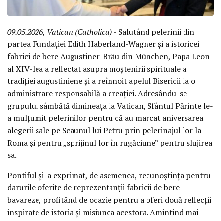
09.05.2026, Vatican (Catholica)
- Salutând pelerinii din
partea Fundației Edith Haberland-Wagner și a istoricei
fabrici de bere Augustiner-Bräu din München, Papa Leon
al XIV-lea a reflectat asupra moștenirii spirituale a
tradiției augustiniene și a reînnoit apelul Bisericii la o
administrare responsabilă a creației. Adresându-se
grupului sâmbătă dimineața la Vatican, Sfântul Părinte le-
a mulțumit pelerinilor pentru că au marcat aniversarea
alegerii sale pe Scaunul lui Petru prin pelerinajul lor la
Roma și pentru „sprijinul lor în rugăciune” pentru slujirea
sa.
Pontiful și-a exprimat, de asemenea, recunoștința pentru
darurile oferite de reprezentanții fabricii de bere
bavareze, profitând de ocazie pentru a oferi două reflecții
inspirate de istoria și misiunea acestora. Amintind mai