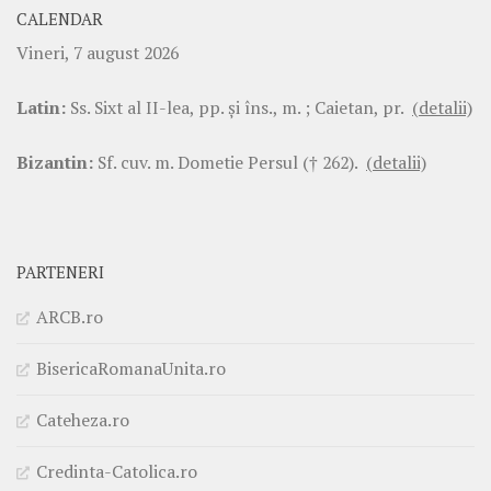
CALENDAR
Vineri, 7 august 2026
Latin:
Ss. Sixt al II-lea, pp. şi îns., m. ; Caietan, pr.
(detalii)
Bizantin:
Sf. cuv. m. Dometie Persul († 262).
(detalii)
PARTENERI
ARCB.ro
BisericaRomanaUnita.ro
Cateheza.ro
Credinta-Catolica.ro