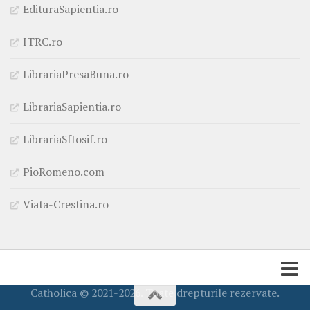
EdituraSapientia.ro
ITRC.ro
LibrariaPresaBuna.ro
LibrariaSapientia.ro
LibrariaSfIosif.ro
PioRomeno.com
Viata-Crestina.ro
Catholica © 2021-2026. Toate drepturile rezervate.