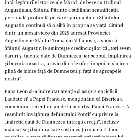
întâi legăturile istorice ale fabricii de bere cu Ordinul
Augustinian, Sfântul Părinte a subliniat semnificația
personală profundă pe care spiritualitatea Sfântului
Augustin continuă să o aibă în propria sa viață. Citând
dintr-un mesaj video din 2025 adresat Provinciei
Augustiniene Sfântul Toma din Villanova, a spus că
Sfântul Augustin le amintește credincioșilor că „toți avem
daruri și talente date de Dumnezeu, iar scopul, împlinirea
și bucuria noastră, provin din a le oferi înapoi în slujirea
plină de iubire față de Dumnezeu și față de aproapele
nostru”.
Papa Leon și-a îndreptat atenția și asupra enciclicii
Laudato si’ a Papei Francisc, menționând că Biserica a
comemorat recent un an de la moartea Papei Francisc. A
reamintit învățătura defunctului Pontif cu privire la
„măreția dată de Dumnezeu întregii creații”, inclusiv
mâncarea și băutura care susțin viața umană. Citând
enciclica, a spus că fiecare creatură reflectă iubirea lui