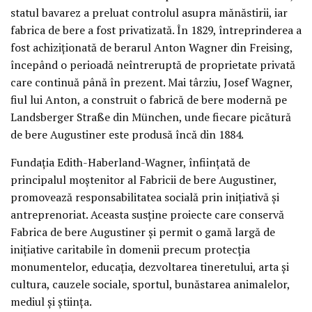
statul bavarez a preluat controlul asupra mănăstirii, iar
fabrica de bere a fost privatizată. În 1829, întreprinderea a
fost achiziționată de berarul Anton Wagner din Freising,
începând o perioadă neîntreruptă de proprietate privată
care continuă până în prezent. Mai târziu, Josef Wagner,
fiul lui Anton, a construit o fabrică de bere modernă pe
Landsberger Straße din München, unde fiecare picătură
de bere Augustiner este produsă încă din 1884.
Fundația Edith-Haberland-Wagner, înființată de
principalul moștenitor al Fabricii de bere Augustiner,
promovează responsabilitatea socială prin inițiativă și
antreprenoriat. Aceasta susține proiecte care conservă
Fabrica de bere Augustiner și permit o gamă largă de
inițiative caritabile în domenii precum protecția
monumentelor, educația, dezvoltarea tineretului, arta și
cultura, cauzele sociale, sportul, bunăstarea animalelor,
mediul și știința.