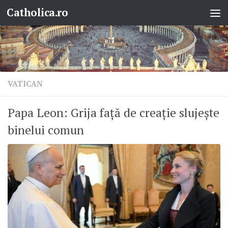
Catholica.ro
Skip to content
VATICAN
Papa Leon: Grija față de creație slujește
binelui comun