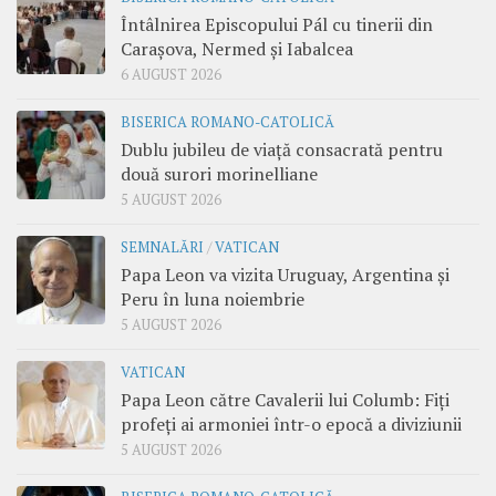
Întâlnirea Episcopului Pál cu tinerii din
Carașova, Nermed și Iabalcea
6 AUGUST 2026
BISERICA ROMANO-CATOLICĂ
Dublu jubileu de viață consacrată pentru
două surori morinelliane
5 AUGUST 2026
SEMNALĂRI
/
VATICAN
Papa Leon va vizita Uruguay, Argentina și
Peru în luna noiembrie
5 AUGUST 2026
VATICAN
Papa Leon către Cavalerii lui Columb: Fiți
profeți ai armoniei într-o epocă a diviziunii
5 AUGUST 2026