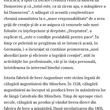
Dumnezeu și că „totul este, ca să zicem așa, o mângâiere a
lui Dumnezeu”. A adăugat că această conștientizare
cheamă umanitatea la o „mare responsabilitate” de a avea
grijă de creație și de a se asigura că resursele sale sunt
folosite cu înțelepciune și dreptate. „Dreptatea”, a
explicat el, „este o condiție prealabilă pentru pace”. În
timp ce pelerinii se pregăteau să se întoarcă acasă, în
Germania, i-a încurajat să continue promovarea „unei
abordări juste și eficiente a îngrijirii creației”, atât în
activitățile lor profesionale, cât și în viața personală,
întotdeauna în interesul binelui comun.
Istoria fabricii de bere Augustiner este strâns legată de
călugării augustinieni din München. În 1328, călugării
augustinieni au început să producă bere în mănăstirea lor
de lângă Catedrala din München. Timp de aproape cinci
secole, călugării au produs și vândut berea direct din
fabrica de bere a mănăstirii. După secularizarea din 1803,