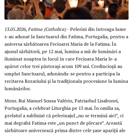
13.05.2026, Fatima (Catholica)
- Pelerini din întreaga lume
s-au adunat la Sanctuarul din Fatima, Portugalia, pentru a
aniversa sărbătoarea Fecioarei Maria de la Fatima. În
ajunul sărbătorii, pe 12 mai, lumina a mii de lumânări a
iluminat noaptea în locul în care Fecioara Maria le-a
apărut celor trei păstorași acum 109 ani. Credincioșii au
umplut Sanctuarul, adunându-se pentru a participa la
recitarea Rozariului și la tradiționala procesiune la lumina
lumânărilor.
Mons. Rui Manuel Sousa Valério, Patriarhul Lisabonei,
Portugalia, a celebrat Liturghia pe 13 mai. În omilia sa,
prelatul a subliniat că pelerinajul „nu se termină aici”, ci
mai degrabă Fatima este „un punct de plecare”. Această
sărbătoare aniversează prima dintre cele șase apariții ale