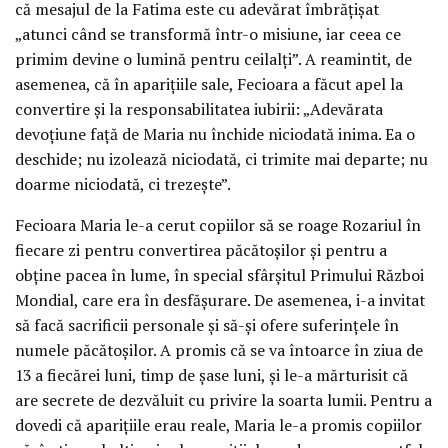
că mesajul de la Fatima este cu adevărat îmbrățișat
„atunci când se transformă într-o misiune, iar ceea ce
primim devine o lumină pentru ceilalți”. A reamintit, de
asemenea, că în aparițiile sale, Fecioara a făcut apel la
convertire și la responsabilitatea iubirii: „Adevărata
devoțiune față de Maria nu închide niciodată inima. Ea o
deschide; nu izolează niciodată, ci trimite mai departe; nu
doarme niciodată, ci trezește”.
Fecioara Maria le-a cerut copiilor să se roage Rozariul în
fiecare zi pentru convertirea păcătoșilor și pentru a
obține pacea în lume, în special sfârșitul Primului Război
Mondial, care era în desfășurare. De asemenea, i-a invitat
să facă sacrificii personale și să-și ofere suferințele în
numele păcătoșilor. A promis că se va întoarce în ziua de
13 a fiecărei luni, timp de șase luni, și le-a mărturisit că
are secrete de dezvăluit cu privire la soarta lumii. Pentru a
dovedi că aparițiile erau reale, Maria le-a promis copiilor