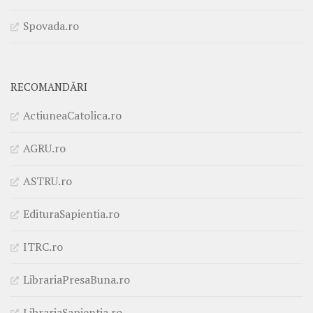
Spovada.ro
RECOMANDĂRI
ActiuneaCatolica.ro
AGRU.ro
ASTRU.ro
EdituraSapientia.ro
ITRC.ro
LibrariaPresaBuna.ro
LibrariaSapientia.ro