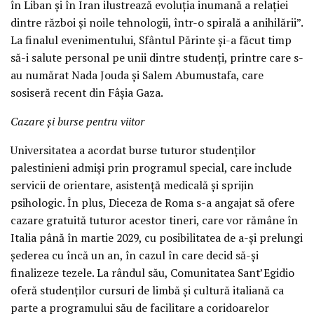
în Liban și în Iran ilustrează evoluția inumană a relației
dintre război și noile tehnologii, într-o spirală a anihilării”.
La finalul evenimentului, Sfântul Părinte și-a făcut timp
să-i salute personal pe unii dintre studenți, printre care s-
au numărat Nada Jouda și Salem Abumustafa, care
sosiseră recent din Fâșia Gaza.
Cazare și burse pentru viitor
Universitatea a acordat burse tuturor studenților
palestinieni admiși prin programul special, care include
servicii de orientare, asistență medicală și sprijin
psihologic. În plus, Dieceza de Roma s-a angajat să ofere
cazare gratuită tuturor acestor tineri, care vor rămâne în
Italia până în martie 2029, cu posibilitatea de a-și prelungi
șederea cu încă un an, în cazul în care decid să-și
finalizeze tezele. La rândul său, Comunitatea Sant’Egidio
oferă studenților cursuri de limbă și cultură italiană ca
parte a programului său de facilitare a coridoarelor