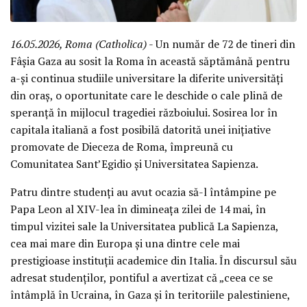
16.05.2026, Roma (Catholica)
- Un număr de 72 de tineri din
Fâșia Gaza au sosit la Roma în această săptămână pentru
a-și continua studiile universitare la diferite universități
din oraș, o oportunitate care le deschide o cale plină de
speranță în mijlocul tragediei războiului. Sosirea lor în
capitala italiană a fost posibilă datorită unei inițiative
promovate de Dieceza de Roma, împreună cu
Comunitatea Sant’Egidio și Universitatea Sapienza.
Patru dintre studenți au avut ocazia să-l întâmpine pe
Papa Leon al XIV-lea în dimineața zilei de 14 mai, în
timpul vizitei sale la Universitatea publică La Sapienza,
cea mai mare din Europa și una dintre cele mai
prestigioase instituții academice din Italia. În discursul său
adresat studenților, pontiful a avertizat că „ceea ce se
întâmplă în Ucraina, în Gaza și în teritoriile palestiniene,