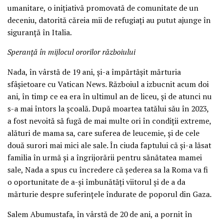
umanitare, o inițiativă promovată de comunitate de un
deceniu, datorită căreia mii de refugiați au putut ajunge în
siguranță în Italia.
Speranță în mijlocul ororilor războiului
Nada, în vârstă de 19 ani, și-a împărtășit mărturia
sfâșietoare cu Vatican News. Războiul a izbucnit acum doi
ani, în timp ce ea era în ultimul an de liceu, și de atunci nu
s-a mai întors la școală. După moartea tatălui său în 2023,
a fost nevoită să fugă de mai multe ori în condiții extreme,
alături de mama sa, care suferea de leucemie, și de cele
două surori mai mici ale sale. În ciuda faptului că și-a lăsat
familia în urmă și a îngrijorării pentru sănătatea mamei
sale, Nada a spus cu încredere că șederea sa la Roma va fi
o oportunitate de a-și îmbunătăți viitorul și de a da
mărturie despre suferințele îndurate de poporul din Gaza.
Salem Abumustafa, în vârstă de 20 de ani, a pornit în