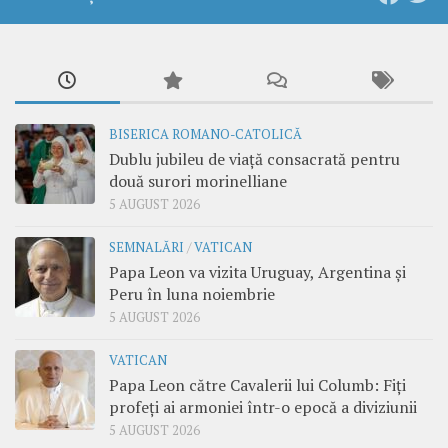
BISERICA ROMANO-CATOLICĂ
Dublu jubileu de viață consacrată pentru
două surori morinelliane
5 AUGUST 2026
SEMNALĂRI
/
VATICAN
Papa Leon va vizita Uruguay, Argentina și
Peru în luna noiembrie
5 AUGUST 2026
VATICAN
Papa Leon către Cavalerii lui Columb: Fiți
profeți ai armoniei într-o epocă a diviziunii
5 AUGUST 2026