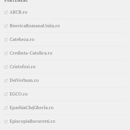
PARTENERI
ARCB.ro
BisericaRomanaUnita.ro
Cateheza.ro
Credinta-Catolica.ro
Cristofori.ro
DeiVerbum.ro
EGCO.ro
EparhiaClujGherla.ro
EpiscopiaBucuresti.ro