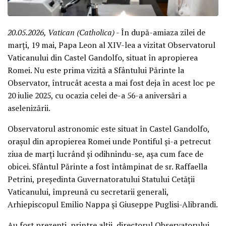
20.05.2026, Vatican (Catholica)
- În după-amiaza zilei de
marți, 19 mai, Papa Leon al XIV-lea a vizitat Observatorul
Vaticanului din Castel Gandolfo, situat în apropierea
Romei. Nu este prima vizită a Sfântului Părinte la
Observator, întrucât acesta a mai fost deja în acest loc pe
20 iulie 2025, cu ocazia celei de-a 56-a aniversări a
aselenizării.
Observatorul astronomic este situat în Castel Gandolfo,
orașul din apropierea Romei unde Pontiful și-a petrecut
ziua de marți lucrând și odihnindu-se, așa cum face de
obicei. Sfântul Părinte a fost întâmpinat de sr. Raffaella
Petrini, președinta Guvernatoratului Statului Cetății
Vaticanului, împreună cu secretarii generali,
Arhiepiscopul Emilio Nappa și Giuseppe Puglisi-Alibrandi.
Au fost prezenți, printre alții, directorul Observatorului,