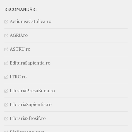
RECOMANDĂRI
ActiuneaCatolica.ro
AGRU.ro
ASTRU.ro
EdituraSapientia.ro
ITRC.ro
LibrariaPresaBuna.ro
LibrariaSapientia.ro
LibrariaSfIosif.ro