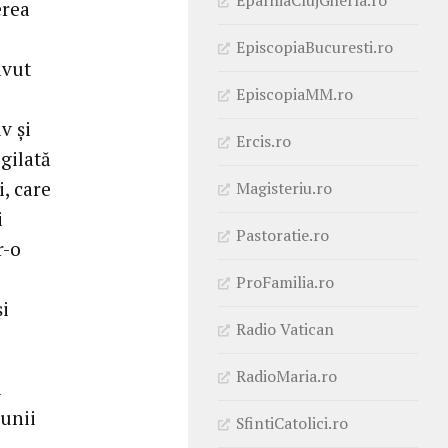
erea
EpiscopiaBucuresti.ro
avut
EpiscopiaMM.ro
v și
Ercis.ro
igilată
, care
Magisteriu.ro
i
Pastoratie.ro
r-o
ProFamilia.ro
și
Radio Vatican
RadioMaria.ro
l
 unii
SfintiCatolici.ro