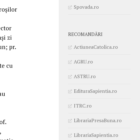
Spovada.ro
roșilor
ector
RECOMANDĂRI
și zi
n; pr.
ActiuneaCatolica.ro
AGRU.ro
te cu
ASTRU.ro
EdituraSapientia.ro
 au
ITRC.ro
LibrariaPresaBuna.ro
of.
,
LibrariaSapientia.ro