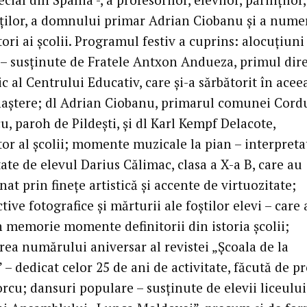
ților, a domnului primar Adrian Ciobanu și a nume
ori ai școlii. Programul festiv a cuprins: alocuțiuni
– susținute de Fratele Antxon Andueza, primul dir
 al Centrului Educativ, care și-a sărbătorit în aceea
naștere; dl Adrian Ciobanu, primarul comunei Cordu
u, paroh de Pildești, și dl Karl Kempf Delacote,
tor al școlii; momente muzicale la pian – interpreta
tate de elevul Darius Călimac, clasa a X-a B, care au
at prin finețe artistică și accente de virtuozitate;
tive fotografice și mărturii ale foștilor elevi – care
n memorie momente definitorii din istoria școlii;
rea numărului aniversar al revistei „Școala de la
 – dedicat celor 25 de ani de activitate, făcută de pr
rcu; dansuri populare – susținute de elevii liceului