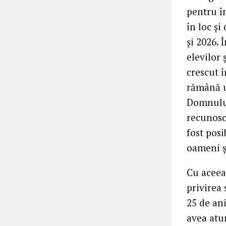
pentru î
în loc și
și 2026. Î
elevilor 
crescut î
rămână u
Domnului
recunoscu
fost posi
oameni și
Cu aceea
privirea
25 de ani
avea atu