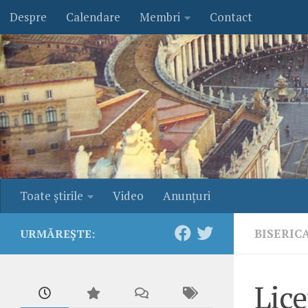
Despre
Calendare
Membri
Contact
Skip to content
Toate ştirile
Video
Anunţuri
BISERIC
URMĂREȘTE:
Lice