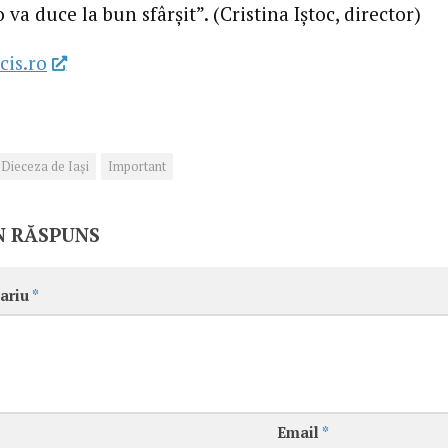
o va duce la bun sfârșit”. (Cristina Iștoc, director)
cis.ro
Dieceza de Iași
Important
N RĂSPUNS
ariu
*
Email
*