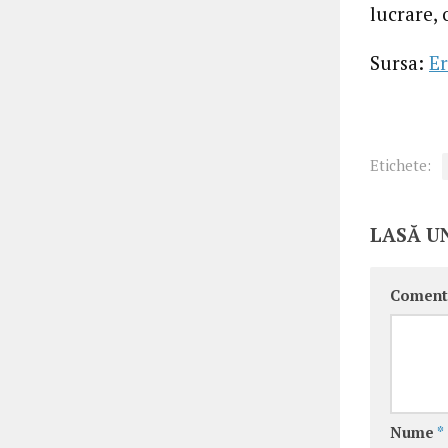
lucrare, 
Sursa:
Er
Etichete:
LASĂ U
Coment
Nume
*