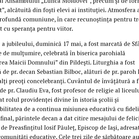
i Ansamblului „Lunca Moldovei”, precum și de for
, alcătuită din foști elevi ai instituției. Atmosfera 
rofundă comuniune, în care recunoștința pentru tr
t cu speranța pentru viitor.
 a jubileului, duminică 17 mai, a fost marcată de Sf
e de mulțumire, celebrată în biserica parohială
ea Maicii Domnului” din Pildești. Liturghia a fost
 de pr. decan Sebastian Bilboc, alături de pr. paroh 
alți preoți concelebranți. Cuvântul de învățătură a f
de pr. Claudiu Eva, fost profesor de religie al liceulu
at rolul providenței divine în istoria școlii și
ilitatea de a continua misiunea educativă cu fideli
 final, părintele decan a dat citire mesajului de felic
de Preasfințitul Iosif Păuleț, Episcop de Iași, adresa
comunități educative. Cele trei zile de sărbătoare au