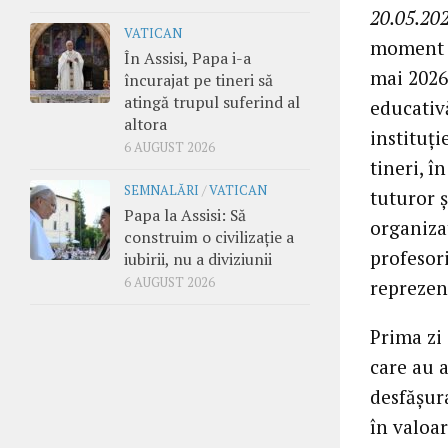
20.05.202
VATICAN
moment d
În Assisi, Papa i-a
mai 2026:
încurajat pe tineri să
atingă trupul suferind al
educativ
altora
instituți
6 AUGUST 2026
tineri, în
SEMNALĂRI
/
VATICAN
tuturor ș
Papa la Assisi: Să
organizat
construim o civilizație a
profesori
iubirii, nu a diviziunii
6 AUGUST 2026
reprezent
Prima zi 
care au a
desfășura
în valoar