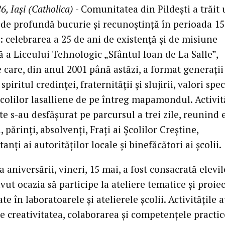
6, Iași (Catholica)
- Comunitatea din Pildești a trăit
e profundă bucurie și recunoștință în perioada 15
 celebrarea a 25 de ani de existență și de misiune
ă a Liceului Tehnologic „Sfântul Ioan de La Salle”,
e care, din anul 2001 până astăzi, a format generații
 spiritul credinței, fraternității și slujirii, valori spec
colilor lasalliene de pe întreg mapamondul. Activit
e s-au desfășurat pe parcursul a trei zile, reunind e
, părinți, absolvenți, Frați ai Școlilor Creștine,
anți ai autorităților locale și binefăcători ai școlii.
a aniversării, vineri, 15 mai, a fost consacrată elevil
vut ocazia să participe la ateliere tematice și proie
te în laboratoarele și atelierele școlii. Activitățile 
e creativitatea, colaborarea și competențele practic