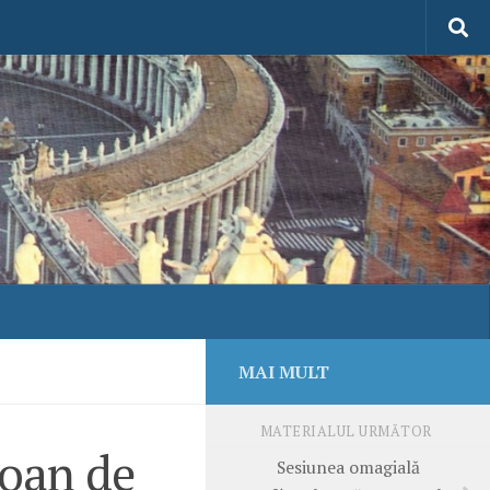
MAI MULT
MATERIALUL URMĂTOR
Ioan de
Sesiunea omagială