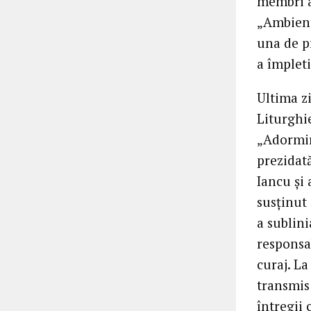
membri a
„Ambient”
una de p
a împleti
Ultima zi
Liturghi
„Adormir
prezidată
Iancu și 
susținut 
a sublini
responsab
curaj. La
transmis 
întregii 