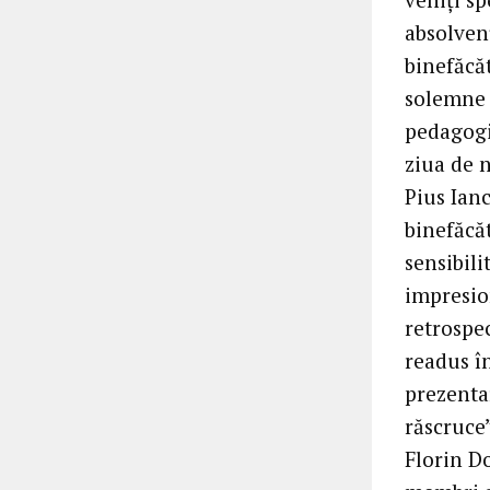
absolven
binefăcăt
solemne 
pedagogic
ziua de 
Pius Ianc
binefăcă
sensibili
impresion
retrospec
readus î
prezenta
răscruce”
Florin Do