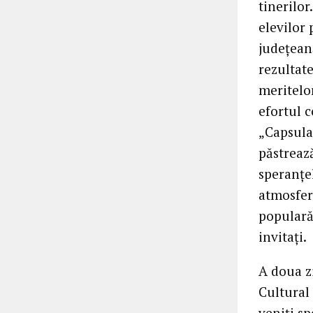
tinerilo
elevilor 
județeană
rezultat
meritelor
efortul c
„Capsula 
păstrează
speranțel
atmosfer
populară 
invitați.
A doua zi
Cultural 
veniți sp