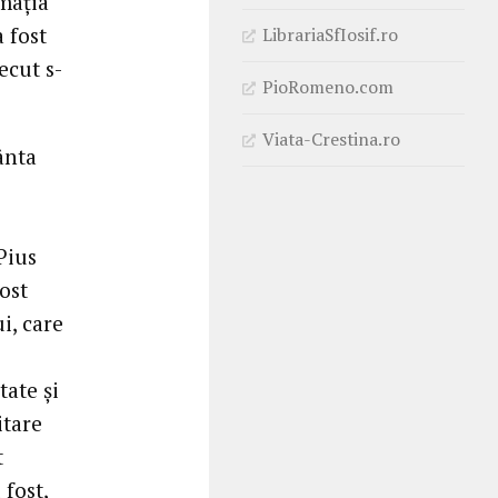
mația
a fost
LibrariaSfIosif.ro
ecut s-
PioRomeno.com
Viata-Crestina.ro
ânta
Pius
ost
i, care
tate și
itare
t
 fost,