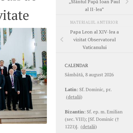
„Sfântul Papă Ioan Paul
al II-lea”
vitate
MATERIALUL ANTERIOR
Papa Leon al XIV-lea a
vizitat Observatorul
Vaticanului
CALENDAR
Sâmbătă, 8 august 2026
Latin:
Sf. Dominic, pr.
(detalii)
Bizantin:
Sf. ep. m. Emilian
(sec. VIII); [Sf. Dominic (†
1221)].
(detalii)