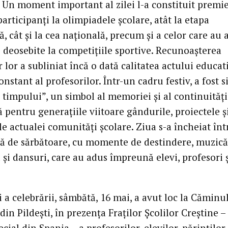
r. Un moment important al zilei l-a constituit premi
participanți la olimpiadele școlare, atât la etapa
, cât și la cea națională, precum și a celor care au 
e deosebite la competițiile sportive. Recunoașterea
 lor a subliniat încă o dată calitatea actului educati
onstant al profesorilor. Într-un cadru festiv, a fost s
timpului”, un simbol al memoriei și al continuității
 pentru generațiile viitoare gândurile, proiectele ș
e actualei comunități școlare. Ziua s-a încheiat înt
ă de sărbătoare, cu momente de destindere, muzică
și dansuri, care au adus împreună elevi, profesori 
 a celebrării, sâmbătă, 16 mai, a avut loc la Căminu
din Pildești, în prezența Fraților Școlilor Creștine –
ecial din Spania -, a profesorilor, elevilor, părinților,