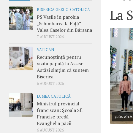
La S
BISERICA GRECO-CATOLICĂ
PS Vasile în parohia
„Schimbarea la Față” –
Valea Caselor din Bârsana
7 AUGUST 2026
VATICAN
Recunoștință pentru
vizita papală la Assisi:
Astăzi simțim că suntem
Biserica
6 AUGUST 2026
LUMEA CATOLICĂ
Ministrul provincial
franciscan: Școala Sf.
Francisc predă
foto: Ercis
Evanghelia păcii
6 AUGUST 2026