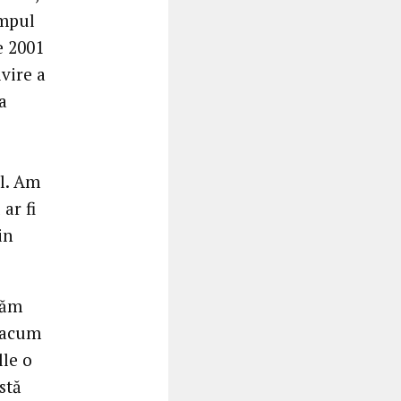
impul
e 2001
ivire a
a
ol. Am
ar fi
in
tăm
ă acum
lle o
stă