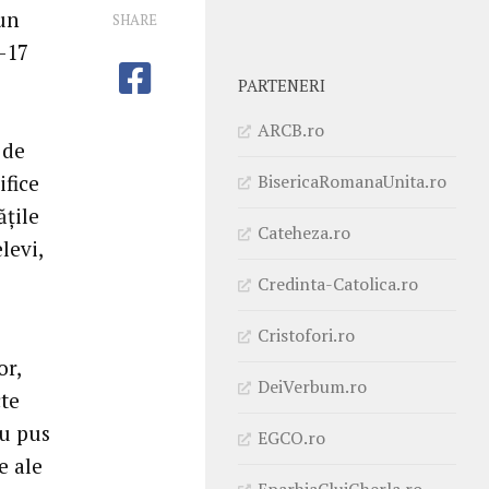
 un
SHARE
-17
PARTENERI
ARCB.ro
 de
BisericaRomanaUnita.ro
ifice
ățile
Cateheza.ro
levi,
Credinta-Catolica.ro
Cristofori.ro
or,
DeiVerbum.ro
cte
au pus
EGCO.ro
e ale
EparhiaClujGherla.ro