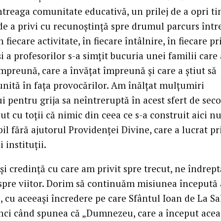
ntreaga comunitate educativă, un prilej de a opri t
 de a privi cu recunoștință spre drumul parcurs într
n fiecare activitate, în fiecare întâlnire, în fiecare pr
și a profesorilor s-a simțit bucuria unei familii care 
mpreună, care a învățat împreună și care a știut să
nită în fața provocărilor. Am înălțat mulțumiri
 pentru grija sa neîntreruptă în acest sfert de sec
t cu toții că nimic din ceea ce s-a construit aici nu 
bil fără ajutorul Providenței Divine, care a lucrat pr
 instituții.
și credință cu care am privit spre trecut, ne îndrep
 spre viitor. Dorim să continuăm misiunea început
, cu aceeași încredere pe care Sfântul Ioan de La Sa
nci când spunea că „Dumnezeu, care a început acea