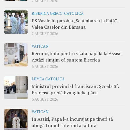
7 AUGUST 2026
BISERICA GRECO-CATOLICĂ
PS Vasile în parohia „Schimbarea la Față” –
Valea Caselor din Bârsana
7 AUGUST 2026
VATICAN
Recunoștință pentru vizita papală la Assisi:
Astăzi simțim că suntem Biserica
6 AUGUST 2026
LUMEA CATOLICĂ
Ministrul provincial franciscan: Școala Sf.
Francisc predă Evanghelia păcii
6 AUGUST 2026
VATICAN
În Assisi, Papa i-a încurajat pe tineri să
atingă trupul suferind al altora