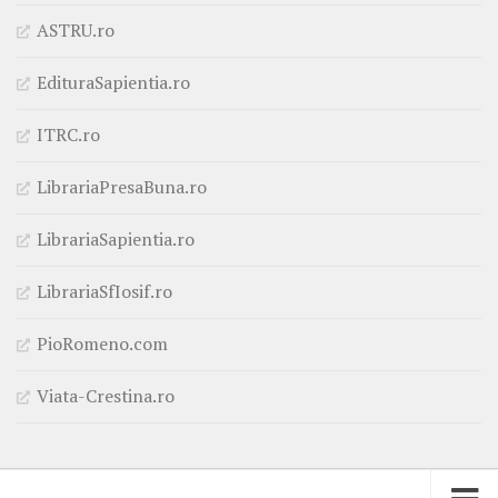
ASTRU.ro
EdituraSapientia.ro
ITRC.ro
LibrariaPresaBuna.ro
LibrariaSapientia.ro
LibrariaSfIosif.ro
PioRomeno.com
Viata-Crestina.ro