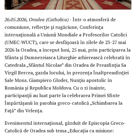
26.05.2026, Oradea (Catholica)
- Într-o atmosferă de
comuniune, reflecție și rugăciune, Conferința
internațională a Uniunii Mondiale a Profesorilor Catolici
(UMEC-WUCT), care se desfășoară în zilele de 23-27 mai
2026 la Oradea, a început luni, 25 mai, prin participarea la
Sfânta și Dumnezeiasca Liturghie arhierească celebrată în
Catedrala „Sfântul Nicolae” din Oradea de Preasfinția Sa
Virgil Bercea, gazda locului, în prezența Înaltpreasfinției
Sale Mons. Giampiero Gloder, Nunțiu apostolic în
România și Republica Moldova. Cu o zi înainte,
participanții au luat parte la celebrarea Primei Sfinte
Împărtășanii în parohia greco-catolică „Schimbarea la
Față” din Velența.
Evenimentul internațional, găzduit de Episcopia Greco-
Catolică de Oradea sub tema „Educația ca misiune: