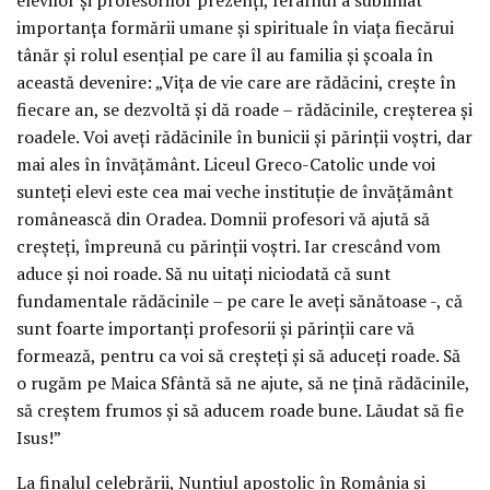
importanța formării umane și spirituale în viața fiecărui
tânăr și rolul esențial pe care îl au familia și școala în
această devenire: „Vița de vie care are rădăcini, crește în
fiecare an, se dezvoltă și dă roade – rădăcinile, creșterea și
roadele. Voi aveți rădăcinile în bunicii și părinții voștri, dar
mai ales în învățământ. Liceul Greco-Catolic unde voi
sunteți elevi este cea mai veche instituție de învățământ
românească din Oradea. Domnii profesori vă ajută să
creșteți, împreună cu părinții voștri. Iar crescând vom
aduce și noi roade. Să nu uitați niciodată că sunt
fundamentale rădăcinile – pe care le aveți sănătoase -, că
sunt foarte importanți profesorii și părinții care vă
formează, pentru ca voi să creșteți și să aduceți roade. Să
o rugăm pe Maica Sfântă să ne ajute, să ne țină rădăcinile,
să creștem frumos și să aducem roade bune. Lăudat să fie
Isus!”
La finalul celebrării, Nunțiul apostolic în România și