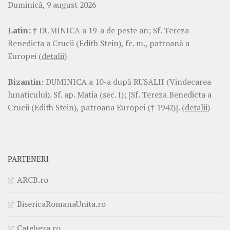
Duminică, 9 august 2026
Latin:
† DUMINICA a 19-a de peste an; Sf. Tereza
Benedicta a Crucii (Edith Stein), fc. m., patroană a
Europei
(detalii)
Bizantin:
DUMINICA a 10-a după RUSALII (Vindecarea
lunaticului). Sf. ap. Matia (sec. I); [Sf. Tereza Benedicta a
Crucii (Edith Stein), patroana Europei († 1942)].
(detalii)
PARTENERI
ARCB.ro
BisericaRomanaUnita.ro
Cateheza.ro