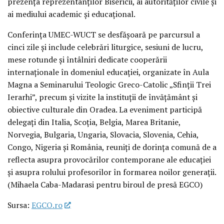
prezența reprezentanților Bisericii, ai autorităților civile și
ai mediului academic și educațional.
Conferința UMEC-WUCT se desfășoară pe parcursul a
cinci zile și include celebrări liturgice, sesiuni de lucru,
mese rotunde și întâlniri dedicate cooperării
internaționale în domeniul educației, organizate în Aula
Magna a Seminarului Teologic Greco-Catolic „Sfinții Trei
Ierarhi”, precum și vizite la instituții de învățământ și
obiective culturale din Oradea. La eveniment participă
delegați din Italia, Scoția, Belgia, Marea Britanie,
Norvegia, Bulgaria, Ungaria, Slovacia, Slovenia, Cehia,
Congo, Nigeria și România, reuniți de dorința comună de a
reflecta asupra provocărilor contemporane ale educației
și asupra rolului profesorilor în formarea noilor generații.
(Mihaela Caba-Madarasi pentru biroul de presă EGCO)
Sursa:
EGCO.ro