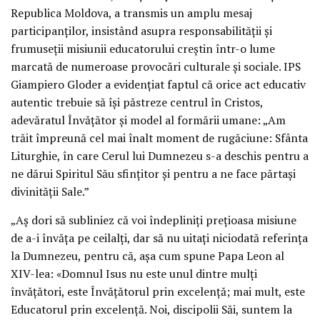
Republica Moldova, a transmis un amplu mesaj
participanților, insistând asupra responsabilității și
frumuseții misiunii educatorului creștin într-o lume
marcată de numeroase provocări culturale și sociale. IPS
Giampiero Gloder a evidențiat faptul că orice act educativ
autentic trebuie să își păstreze centrul în Cristos,
adevăratul Învățător și model al formării umane: „Am
trăit împreună cel mai înalt moment de rugăciune: Sfânta
Liturghie, în care Cerul lui Dumnezeu s-a deschis pentru a
ne dărui Spiritul Său sfințitor și pentru a ne face părtași
divinității Sale.”
„Aș dori să subliniez că voi îndepliniți prețioasa misiune
de a-i învăța pe ceilalți, dar să nu uitați niciodată referința
la Dumnezeu, pentru că, așa cum spune Papa Leon al
XIV-lea: «Domnul Isus nu este unul dintre mulți
învățători, este Învățătorul prin excelență; mai mult, este
Educatorul prin excelență. Noi, discipolii Săi, suntem la