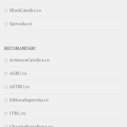
SfintiCatolici.ro
Spovada.ro
RECOMANDĂRI
ActiuneaCatolica.ro
AGRU.ro
ASTRU.ro
EdituraSapientia.ro
ITRC.ro
LibrariaPresaBuna.ro