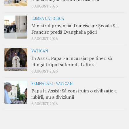
6 AUGUST 2026
LUMEA CATOLICĂ
Ministrul provincial franciscan: Școala Sf.
Francisc predă Evanghelia păcii
6 AUGUST 2026
VATICAN
În Assisi, Papa i-a încurajat pe tineri să
atingă trupul suferind al altora
6 AUGUST 2026
SEMNALĂRI
/
VATICAN
Papa la Assisi: Să construim o civilizație a
iubirii, nu a diviziunii
6 AUGUST 2026