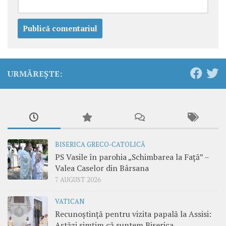
URMĂREȘTE:
BISERICA GRECO-CATOLICĂ
PS Vasile în parohia „Schimbarea la Față” –
Valea Caselor din Bârsana
7 AUGUST 2026
VATICAN
Recunoștință pentru vizita papală la Assisi:
Astăzi simțim că suntem Biserica