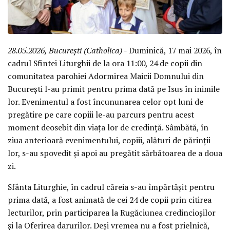
28.05.2026, București (Catholica)
- Duminică, 17 mai 2026, în
cadrul Sfintei Liturghii de la ora 11:00, 24 de copii din
comunitatea parohiei Adormirea Maicii Domnului din
București l-au primit pentru prima dată pe Isus în inimile
lor. Evenimentul a fost încununarea celor opt luni de
pregătire pe care copiii le-au parcurs pentru acest
moment deosebit din viața lor de credință. Sâmbătă, în
ziua anterioară evenimentului, copiii, alături de părinții
lor, s-au spovedit și apoi au pregătit sărbătoarea de a doua
zi.
Sfânta Liturghie, în cadrul căreia s-au împărtășit pentru
prima dată, a fost animată de cei 24 de copii prin citirea
lecturilor, prin participarea la Rugăciunea credincioșilor
și la Oferirea darurilor. Deși vremea nu a fost prielnică,