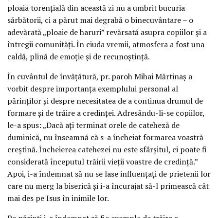
ploaia torențială din această zi nu a umbrit bucuria
sărbătorii, ci a părut mai degrabă o binecuvântare – o
adevărată „ploaie de haruri” revărsată asupra copiilor și a
întregii comunități. În ciuda vremii, atmosfera a fost una
caldă, plină de emoție și de recunoștință.
În cuvântul de învățătură, pr. paroh Mihai Mărtinaș a
vorbit despre importanța exemplului personal al
părinților și despre necesitatea de a continua drumul de
formare și de trăire a credinței. Adresându-li-se copiilor,
le-a spus: „Dacă ați terminat orele de cateheză de
duminică, nu înseamnă că s-a încheiat formarea voastră
creștină. Încheierea catehezei nu este sfârșitul, ci poate fi
considerată începutul trăirii vieții voastre de credință.”
Apoi, i-a îndemnat să nu se lase influențați de prietenii lor
care nu merg la biserică și i-a încurajat să-l primească cât
mai des pe Isus în inimile lor.
Pe părinți i-a îndemnat să fie exemple de trăire a