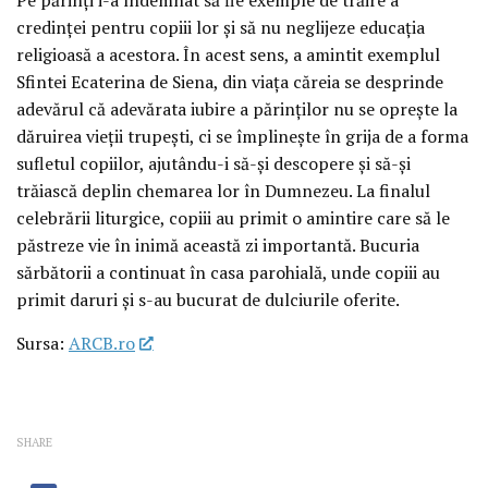
credinței pentru copiii lor și să nu neglijeze educația
religioasă a acestora. În acest sens, a amintit exemplul
Sfintei Ecaterina de Siena, din viața căreia se desprinde
adevărul că adevărata iubire a părinților nu se oprește la
dăruirea vieții trupești, ci se împlinește în grija de a forma
sufletul copiilor, ajutându-i să-și descopere și să-și
trăiască deplin chemarea lor în Dumnezeu. La finalul
celebrării liturgice, copiii au primit o amintire care să le
păstreze vie în inimă această zi importantă. Bucuria
sărbătorii a continuat în casa parohială, unde copiii au
primit daruri și s-au bucurat de dulciurile oferite.
Sursa:
ARCB.ro
SHARE