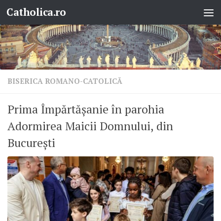
Catholica.ro
Skip to content
BISERICA ROMANO-CATOLICĂ
Prima Împărtășanie în parohia
Adormirea Maicii Domnului, din
București