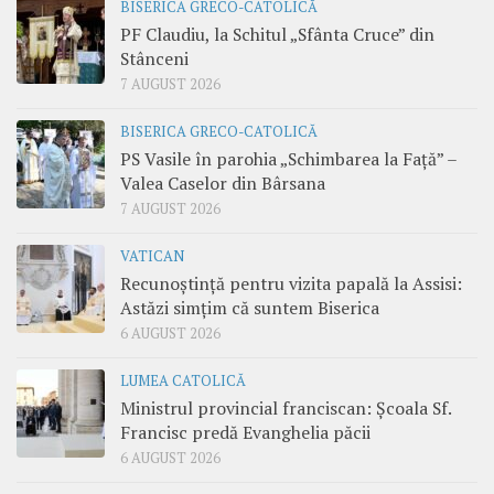
BISERICA GRECO-CATOLICĂ
PF Claudiu, la Schitul „Sfânta Cruce” din
Stânceni
7 AUGUST 2026
BISERICA GRECO-CATOLICĂ
PS Vasile în parohia „Schimbarea la Față” –
Valea Caselor din Bârsana
7 AUGUST 2026
VATICAN
Recunoștință pentru vizita papală la Assisi:
Astăzi simțim că suntem Biserica
6 AUGUST 2026
LUMEA CATOLICĂ
Ministrul provincial franciscan: Școala Sf.
Francisc predă Evanghelia păcii
6 AUGUST 2026