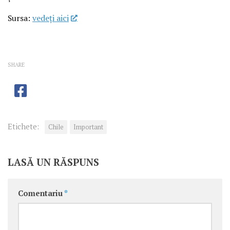
Sursa:
vedeţi aici
SHARE
Etichete:
Chile
Important
LASĂ UN RĂSPUNS
Comentariu
*