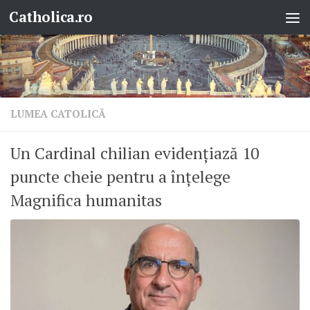
Catholica.ro
Skip to content
LUMEA CATOLICĂ
Un Cardinal chilian evidențiază 10
puncte cheie pentru a înțelege
Magnifica humanitas