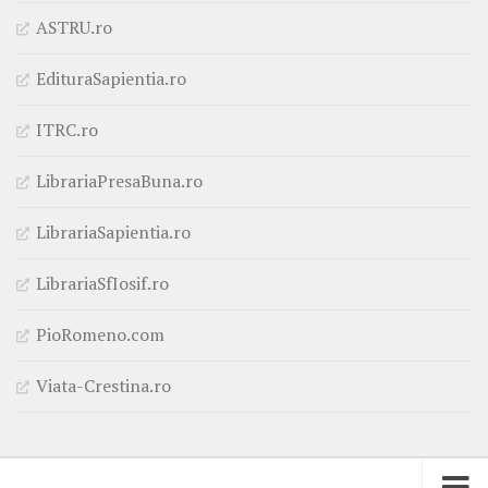
ASTRU.ro
EdituraSapientia.ro
ITRC.ro
LibrariaPresaBuna.ro
LibrariaSapientia.ro
LibrariaSfIosif.ro
PioRomeno.com
Viata-Crestina.ro