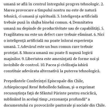
umană se află în centrul întregului progres tehnologic. 2.
Marea provocare a timpului nostru nu este de natură
tehnică, ci umană și spirituală. 3. Inteligența artificială
trebuie pusă în slujba binelui comun. 4. Demnitatea
umană nu depinde de productivitate sau de capabilități. 5.
Fragilitatea nu este un defect care trebuie eliminat. 6. Nici
o inteligență artificială nu poate înlocui experiența
umană. 7. Adevărul este un bun comun care trebuie
protejat. 8. Munca umană nu poate fi supusă logicii
mașinilor. 9. Libertatea este amenințată de forme noi și
invizibile de control. 10. Pacea și civilizația iubirii
constituie adevărata alternativă la puterea tehnologică.
Președintele Conferinței Episcopale din Chile,
Arhiepiscopul René Rebolledo Salinas, și-a exprimat
recunoștința față de Sfântul Părinte pentru enciclică,
subliniind în același timp „rezonanța profundă” a
documentului cu provocările pastorale și sociale din Chile.