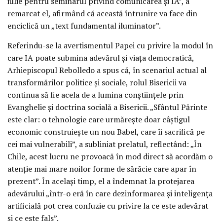
iulie pentru seminarul privind comunicarea și IA”, a
remarcat el, afirmând că această întrunire va face din
enciclică un „text fundamental iluminator”.
Referindu-se la avertismentul Papei cu privire la modul în
care IA poate submina adevărul și viața democratică,
Arhiepiscopul Rebolledo a spus că, în scenariul actual al
transformărilor politice și sociale, rolul Bisericii va
continua să fie acela de a lumina conștiințele prin
Evanghelie și doctrina socială a Bisericii. „Sfântul Părinte
este clar: o tehnologie care urmărește doar câștigul
economic construiește un nou Babel, care îi sacrifică pe
cei mai vulnerabili”, a subliniat prelatul, reflectând: „În
Chile, acest lucru ne provoacă în mod direct să acordăm o
atenție mai mare noilor forme de sărăcie care apar în
prezent”. În același timp, el a îndemnat la protejarea
adevărului „într-o eră în care dezinformarea și inteligența
artificială pot crea confuzie cu privire la ce este adevărat
și ce este fals”.