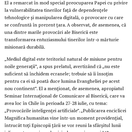
El a remarcat în mod special preocuparea Papei cu privire
la vulnerabilitatea tinerilor față de dependențele
tehnologice și manipularea digitală, o provocare cu care
se confruntă în prezent țara. A observat, de asemenea, că
una dintre marile provocări ale Bisericii este
transformarea entuziasmului tinerilor într-o mărturie
misionară durabilă.
„Mediul digital este teritoriul natural de misiune pentru
noile generații”, a spus prelatul, avertizând că „nu este
suficient să închidem ecranele; trebuie să îi însoțim
pentru ca ei să poată duce lumina Evangheliei pe acest
nou continent”. El a menționat, de asemenea, apropiatul
Seminar Internațional de Comunicare al Bisericii, care va
avea loc în Chile în perioada 27-28 iulie, cu tema:
„Provocările inteligenței artificiale”. „Publicarea enciclicei
Magnifica humanitas vine într-un moment providențial,
întrucât toți Episcopii țării se vor reuni la sfârșitul lunii