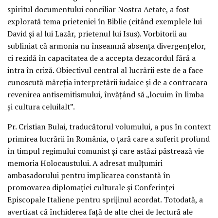
spiritul documentului conciliar Nostra Aetate, a fost
explorată tema prieteniei în Biblie (citând exemplele lui
David și al lui Lazăr, prietenul lui Isus). Vorbitorii au
subliniat că armonia nu înseamnă absența divergențelor,
ci rezidă în capacitatea de a accepta dezacordul fără a
intra în criză. Obiectivul central al lucrării este de a face
cunoscută măreția interpretării iudaice și de a contracara
revenirea antisemitismului, învățând să „locuim în limba
și cultura celuilalt”.
Pr. Cristian Bulai, traducătorul volumului, a pus în context
primirea lucrării în România, o țară care a suferit profund
în timpul regimului comunist și care astăzi păstrează vie
memoria Holocaustului. A adresat mulțumiri
ambasadorului pentru implicarea constantă în
promovarea diplomației culturale și Conferinței
Episcopale Italiene pentru sprijinul acordat. Totodată, a
avertizat că închiderea față de alte chei de lectură ale