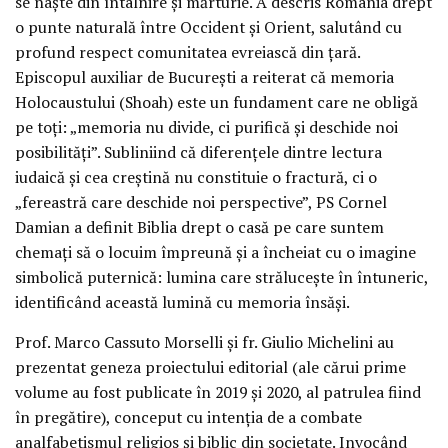
se naște din întâlnire și mărturie. A descris România drept
o punte naturală între Occident și Orient, salutând cu
profund respect comunitatea evreiască din țară.
Episcopul auxiliar de București a reiterat că memoria
Holocaustului (Shoah) este un fundament care ne obligă
pe toți: „memoria nu divide, ci purifică și deschide noi
posibilități”. Subliniind că diferențele dintre lectura
iudaică și cea creștină nu constituie o fractură, ci o
„fereastră care deschide noi perspective”, PS Cornel
Damian a definit Biblia drept o casă pe care suntem
chemați să o locuim împreună și a încheiat cu o imagine
simbolică puternică: lumina care strălucește în întuneric,
identificând această lumină cu memoria însăși.
Prof. Marco Cassuto Morselli și fr. Giulio Michelini au
prezentat geneza proiectului editorial (ale cărui prime
volume au fost publicate în 2019 și 2020, al patrulea fiind
în pregătire), conceput cu intenția de a combate
analfabetismul religios și biblic din societate. Invocând