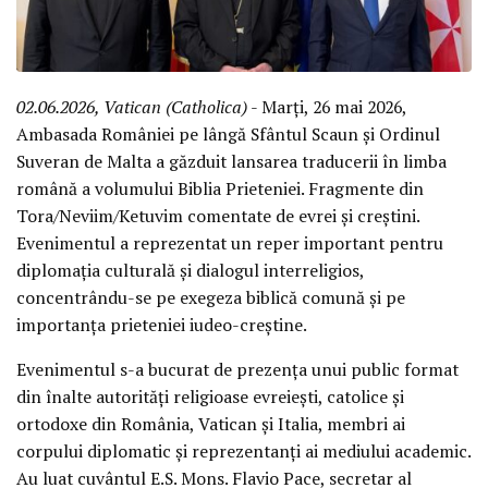
02.06.2026, Vatican (Catholica)
- Marți, 26 mai 2026,
Ambasada României pe lângă Sfântul Scaun și Ordinul
Suveran de Malta a găzduit lansarea traducerii în limba
română a volumului Biblia Prieteniei. Fragmente din
Tora/Neviim/Ketuvim comentate de evrei și creștini.
Evenimentul a reprezentat un reper important pentru
diplomația culturală și dialogul interreligios,
concentrându-se pe exegeza biblică comună și pe
importanța prieteniei iudeo-creștine.
Evenimentul s-a bucurat de prezența unui public format
din înalte autorități religioase evreiești, catolice și
ortodoxe din România, Vatican și Italia, membri ai
corpului diplomatic și reprezentanți ai mediului academic.
Au luat cuvântul E.S. Mons. Flavio Pace, secretar al