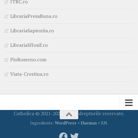
ITRC.ro
LibrariaPresaBuna.ro
LibrariaSapientia.ro
LibrariaSfIosif.ro
PioRomeno.com
Viata-Crestina.ro
Catholica © 2021-2026. Toate drepturile rezervate.
Ingrediente:
WordPress
+
Hueman
+ KN.