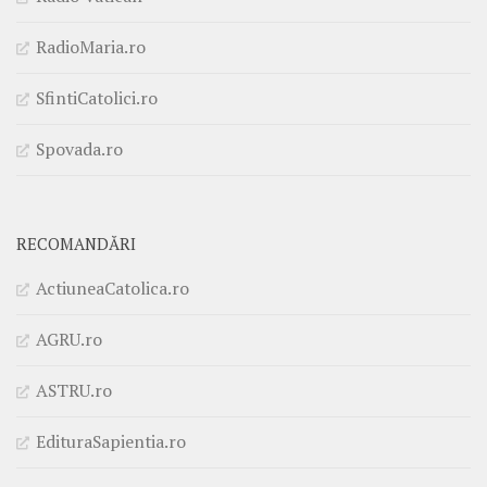
RadioMaria.ro
SfintiCatolici.ro
Spovada.ro
RECOMANDĂRI
ActiuneaCatolica.ro
AGRU.ro
ASTRU.ro
EdituraSapientia.ro