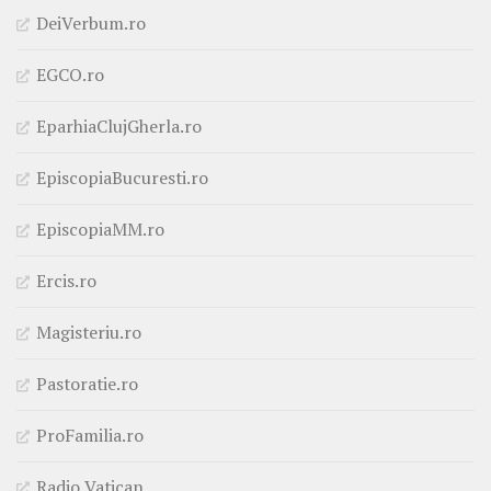
DeiVerbum.ro
EGCO.ro
EparhiaClujGherla.ro
EpiscopiaBucuresti.ro
EpiscopiaMM.ro
Ercis.ro
Magisteriu.ro
Pastoratie.ro
ProFamilia.ro
Radio Vatican