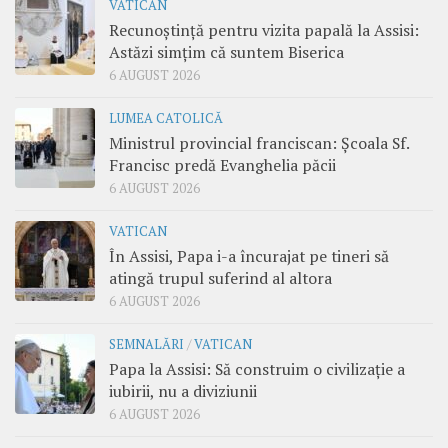
VATICAN
Recunoștință pentru vizita papală la Assisi:
Astăzi simțim că suntem Biserica
6 AUGUST 2026
LUMEA CATOLICĂ
Ministrul provincial franciscan: Școala Sf.
Francisc predă Evanghelia păcii
6 AUGUST 2026
VATICAN
În Assisi, Papa i-a încurajat pe tineri să
atingă trupul suferind al altora
6 AUGUST 2026
SEMNALĂRI
/
VATICAN
Papa la Assisi: Să construim o civilizație a
iubirii, nu a diviziunii
6 AUGUST 2026