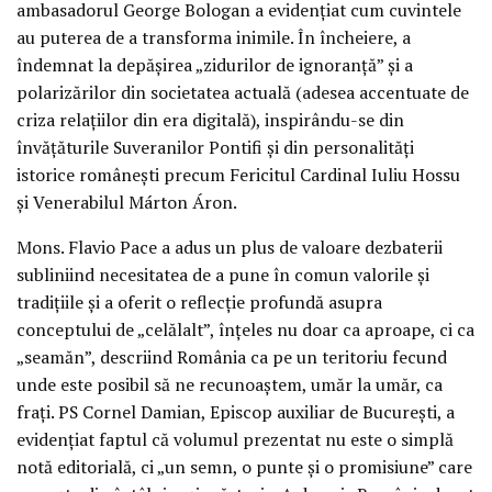
ambasadorul George Bologan a evidențiat cum cuvintele
au puterea de a transforma inimile. În încheiere, a
îndemnat la depășirea „zidurilor de ignoranță” și a
polarizărilor din societatea actuală (adesea accentuate de
criza relațiilor din era digitală), inspirându-se din
învățăturile Suveranilor Pontifi și din personalități
istorice românești precum Fericitul Cardinal Iuliu Hossu
și Venerabilul Márton Áron.
Mons. Flavio Pace a adus un plus de valoare dezbaterii
subliniind necesitatea de a pune în comun valorile și
tradițiile și a oferit o reflecție profundă asupra
conceptului de „celălalt”, înțeles nu doar ca aproape, ci ca
„seamăn”, descriind România ca pe un teritoriu fecund
unde este posibil să ne recunoaștem, umăr la umăr, ca
frați. PS Cornel Damian, Episcop auxiliar de București, a
evidențiat faptul că volumul prezentat nu este o simplă
notă editorială, ci „un semn, o punte și o promisiune” care