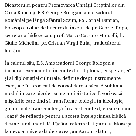
Dicasterului pentru Promovarea Unității Creștinilor din
Curia Romană, E.S. George Bologan, ambasadorul
României pe lângă Sfântul Scaun, PS Cornel Damian,
Episcop auxiliar de București, însoțit de pr. Gabriel Popa,
secretar arhidiecezan, prof. Marco Cassuto Morselli, fr.
Giulio Michelini, pr. Cristian Virgil Bulai, traducătorul
lucrării.
În salutul său, E.S. Ambasadorul George Bologan a
încadrat evenimentul în contextul „diplomației speranței”
și al diplomației culturale, definite drept instrumente
esențiale în procesul de consolidare a păcii. A subliniat
modul în care pierderea memoriei istorice favorizează
mișcările care tind să transforme teologia în ideologie,
golind-o de transcendență. În acest context, crearea unor
„oaze” de reflecție pentru a accesa înțelepciunea biblică
devine fundamentală. Făcând referire la figura lui Moise și
la nevoia universală de a avea „un Aaron” alături,