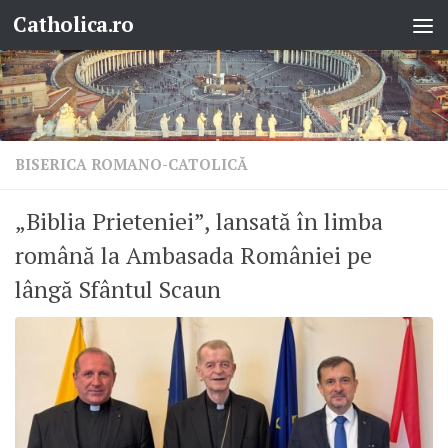
Catholica.ro
Skip to content
BISERICA ROMANO-CATOLICĂ
„Biblia Prieteniei”, lansată în limba
română la Ambasada României pe
lângă Sfântul Scaun