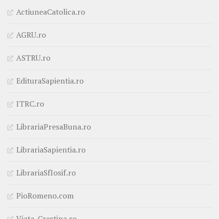
ActiuneaCatolica.ro
AGRU.ro
ASTRU.ro
EdituraSapientia.ro
ITRC.ro
LibrariaPresaBuna.ro
LibrariaSapientia.ro
LibrariaSfIosif.ro
PioRomeno.com
Viata-Crestina.ro