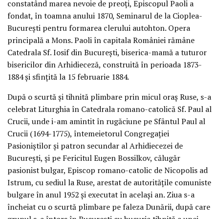
constatând marea nevoie de preoți, Episcopul Paoli a
fondat, în toamna anului 1870, Seminarul de la Cioplea-
București pentru formarea clerului autohton. Opera
principală a Mons. Paoli în capitala României rămâne
Catedrala Sf. Iosif din București, biserica-mamă a tuturor
bisericilor din Arhidieceză, construită în perioada 1873-
1884 și sfințită la 15 februarie 1884.
După o scurtă și tihnită plimbare prin micul oraș Ruse, s-a
celebrat Liturghia în Catedrala romano-catolică Sf. Paul al
Crucii, unde i-am amintit în rugăciune pe Sfântul Paul al
Crucii (1694-1775), întemeietorul Congregației
Pasioniștilor și patron secundar al Arhidiecezei de
București, și pe Fericitul Eugen Bossilkov, călugăr
pasionist bulgar, Episcop romano-catolic de Nicopolis ad
Istrum, cu sediul la Ruse, arestat de autoritățile comuniste
bulgare în anul 1952 și executat în același an. Ziua s-a
încheiat cu o scurtă plimbare pe faleza Dunării, după care
grupul s-a întors în București cu bucuria tihnită a unei