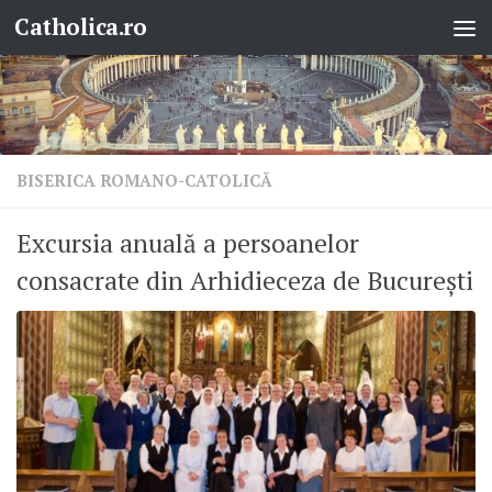
Catholica.ro
Skip to content
BISERICA ROMANO-CATOLICĂ
Excursia anuală a persoanelor
consacrate din Arhidieceza de București