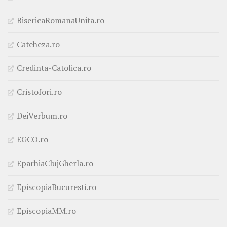
BisericaRomanaUnita.ro
Cateheza.ro
Credinta-Catolica.ro
Cristofori.ro
DeiVerbum.ro
EGCO.ro
EparhiaClujGherla.ro
EpiscopiaBucuresti.ro
EpiscopiaMM.ro