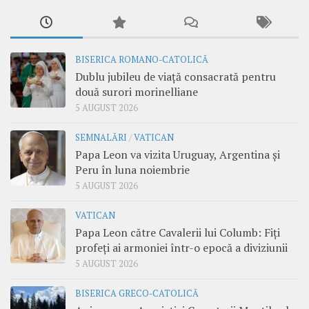
BISERICA ROMANO-CATOLICĂ
Dublu jubileu de viață consacrată pentru
două surori morinelliane
5 AUGUST 2026
SEMNALĂRI
/
VATICAN
Papa Leon va vizita Uruguay, Argentina și
Peru în luna noiembrie
5 AUGUST 2026
VATICAN
Papa Leon către Cavalerii lui Columb: Fiți
profeți ai armoniei într-o epocă a diviziunii
5 AUGUST 2026
BISERICA GRECO-CATOLICĂ