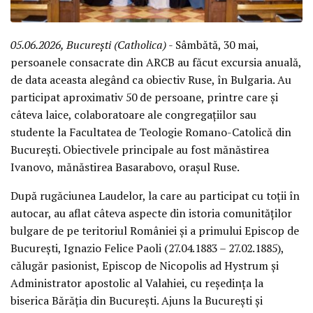
05.06.2026, București (Catholica)
- Sâmbătă, 30 mai,
persoanele consacrate din ARCB au făcut excursia anuală,
de data aceasta alegând ca obiectiv Ruse, în Bulgaria. Au
participat aproximativ 50 de persoane, printre care și
câteva laice, colaboratoare ale congregațiilor sau
studente la Facultatea de Teologie Romano-Catolică din
București. Obiectivele principale au fost mănăstirea
Ivanovo, mănăstirea Basarabovo, orașul Ruse.
După rugăciunea Laudelor, la care au participat cu toții în
autocar, au aflat câteva aspecte din istoria comunităților
bulgare de pe teritoriul României și a primului Episcop de
București, Ignazio Felice Paoli (27.04.1883 – 27.02.1885),
călugăr pasionist, Episcop de Nicopolis ad Hystrum și
Administrator apostolic al Valahiei, cu reședința la
biserica Bărăția din București. Ajuns la București și