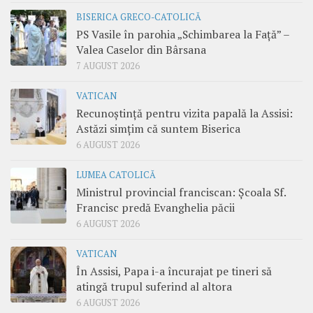
BISERICA GRECO-CATOLICĂ
PS Vasile în parohia „Schimbarea la Față” –
Valea Caselor din Bârsana
7 AUGUST 2026
VATICAN
Recunoștință pentru vizita papală la Assisi:
Astăzi simțim că suntem Biserica
6 AUGUST 2026
LUMEA CATOLICĂ
Ministrul provincial franciscan: Școala Sf.
Francisc predă Evanghelia păcii
6 AUGUST 2026
VATICAN
În Assisi, Papa i-a încurajat pe tineri să
atingă trupul suferind al altora
6 AUGUST 2026