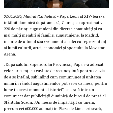
07.06.2026, Madrid (Catholica)
- Papa Leon al XIV-lea s-a
întâlnit duminică după-amiază, 7 iunie, cu aproximativ
220 de părinți augustinieni din diverse comunități și cu
mai mulți membri ai familiei augustiniene, la Madrid,
înainte de ultimul său eveniment al zilei cu reprezentanți
ai lumii culturii, artei, economiei și sportului la Movistar
Arena.
„După salutul Superiorului Provincial, Papa s-a adresat
celor prezenți cu cuvinte de recunoștință pentru ocazia
de a se întâlni, subliniind cum comuniunea și unitatea
inimii în rândul augustinienilor pot servi ca mesaj pentru
lume în acest moment al istoriei”, se arată într-un
comunicat dat publicității duminică de biroul de presă al
Sfântului Scaun. „Un mesaj de împărtășit cu tinerii,
precum cei 600.000 adunați în Plaza de Lima ieri seară,