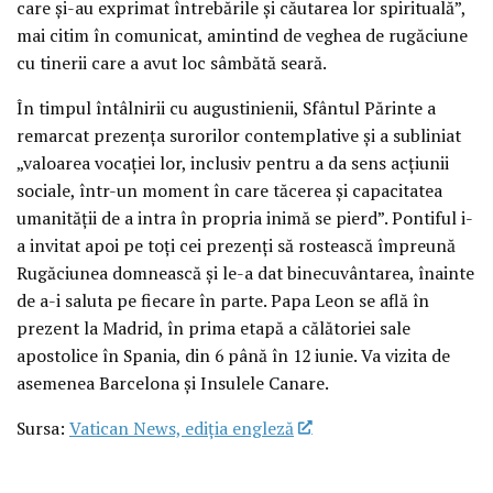
care și-au exprimat întrebările și căutarea lor spirituală”,
mai citim în comunicat, amintind de veghea de rugăciune
cu tinerii care a avut loc sâmbătă seară.
În timpul întâlnirii cu augustinienii, Sfântul Părinte a
remarcat prezența surorilor contemplative și a subliniat
„valoarea vocației lor, inclusiv pentru a da sens acțiunii
sociale, într-un moment în care tăcerea și capacitatea
umanității de a intra în propria inimă se pierd”. Pontiful i-
a invitat apoi pe toți cei prezenți să rostească împreună
Rugăciunea domnească și le-a dat binecuvântarea, înainte
de a-i saluta pe fiecare în parte. Papa Leon se află în
prezent la Madrid, în prima etapă a călătoriei sale
apostolice în Spania, din 6 până în 12 iunie. Va vizita de
asemenea Barcelona și Insulele Canare.
Sursa:
Vatican News, ediția engleză