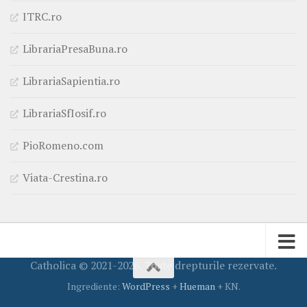
ITRC.ro
LibrariaPresaBuna.ro
LibrariaSapientia.ro
LibrariaSfIosif.ro
PioRomeno.com
Viata-Crestina.ro
Catholica © 2021-2026. Toate drepturile rezervate.
Ingrediente:
WordPress
+
Hueman
+ KN.