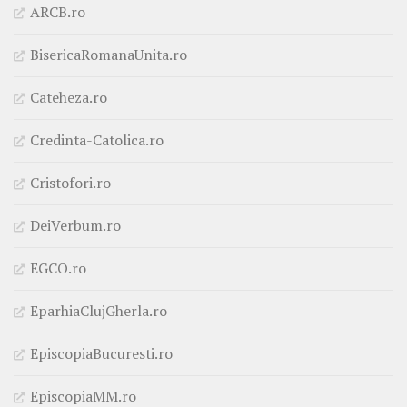
ARCB.ro
BisericaRomanaUnita.ro
Cateheza.ro
Credinta-Catolica.ro
Cristofori.ro
DeiVerbum.ro
EGCO.ro
EparhiaClujGherla.ro
EpiscopiaBucuresti.ro
EpiscopiaMM.ro