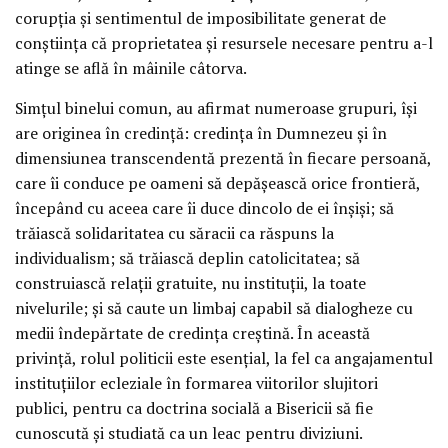
corupția și sentimentul de imposibilitate generat de
conștiința că proprietatea și resursele necesare pentru a-l
atinge se află în mâinile câtorva.
Simțul binelui comun, au afirmat numeroase grupuri, își
are originea în credință: credința în Dumnezeu și în
dimensiunea transcendentă prezentă în fiecare persoană,
care îi conduce pe oameni să depășească orice frontieră,
începând cu aceea care îi duce dincolo de ei înșiși; să
trăiască solidaritatea cu săracii ca răspuns la
individualism; să trăiască deplin catolicitatea; să
construiască relații gratuite, nu instituții, la toate
nivelurile; și să caute un limbaj capabil să dialogheze cu
medii îndepărtate de credința creștină. În această
privință, rolul politicii este esențial, la fel ca angajamentul
instituțiilor ecleziale în formarea viitorilor slujitori
publici, pentru ca doctrina socială a Bisericii să fie
cunoscută și studiată ca un leac pentru diviziuni.