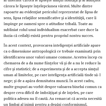
cărora le lipsește înțelepciunea vârstei. Multe dintre
rapoarte au evidențiat pericolul reprezentat de lipsa de
sens, lipsa relațiilor semnificative și a identității, care îi
împinge pe oameni spre o atitudine tribală. Toate au
subliniat rolul unui individualism exacerbat care duce la
iluzia că ceilalți există pentru propriul nostru succes.
În acest context, provocarea inteligenței artificiale apare
ca o dimensiune antropologică ce trebuie examinată prin
identificarea unor valori umane comune. Acestea încep cu
chemarea de a da nume ființelor vii și de a nu le reduce la
cifre și statistici; de a experimenta și de a accepta simțul
uman al limitelor, pe care inteligența artificială tinde să-l
nege; și de a apăra demnitatea muncii. În acest cadru,
multe grupuri au vorbit despre valoarea binelui comun ca
despre ceva dificil de îmbrățișat și de înțeles, pe care
politica adesea nu îl caută. Au remarcat că acesta necesită
un limbaj al inimii pentru a depăși conformismul,