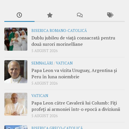
BISERICA ROMANO-CATOLICĂ
Dublu jubileu de viață consacrată pentru
două surori morinelliane
5 AUGUST 2026
SEMNALĂRI
/
VATICAN
Papa Leon va vizita Uruguay, Argentina și
Peru în luna noiembrie
5 AUGUST 2026
VATICAN
Papa Leon către Cavalerii lui Columb: Fiți
profeți ai armoniei într-o epocă a diviziunii
5 AUGUST 2026
BISERICA GRECO-CATOLICĂ