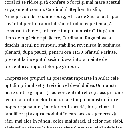
coral să se ridice și să confere o forță și mai mare acestui
angajament comun. Cardinalul Stephen Brislin,
Arhiepiscop de Johannesburg, Africa de Sud, a luat apoi
cuvântul pentru raportul său introductiv pe tema „A
construi în bine: șantierele timpului nostru”. După un
timp de rugăciune și tăcere, Cardinalul Rugambwa a
deschis lucrul pe grupuri, stabilind revenirea în sesiunea
plenară, după pauză, pentru ora 11:30. Sfântul Părinte,
prezent la începutul sesiunii, s-a întors înainte de
prezentarea rapoartelor pe grupuri.
Unsprezece grupuri au prezentat rapoarte în Aulă: cele
opt din primul set și trei din cel de-al doilea. Un număr
mare dintre grupuri și-au concentrat reflecția asupra unei
lecturi a profundelor fracturi ale timpului nostru: între
popoare și națiuni, în interiorul societăților și chiar al
familiilor; și asupra modului în care acestea generează
răni, mai ales în rândul celor mai săraci, al celor mai slabi,
al tinerilor cărora le lipsește simțul noutății și al adulților