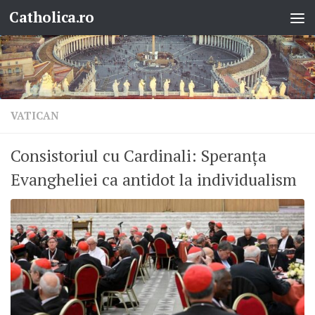
Catholica.ro
Skip to content
VATICAN
Consistoriul cu Cardinali: Speranța
Evangheliei ca antidot la individualism