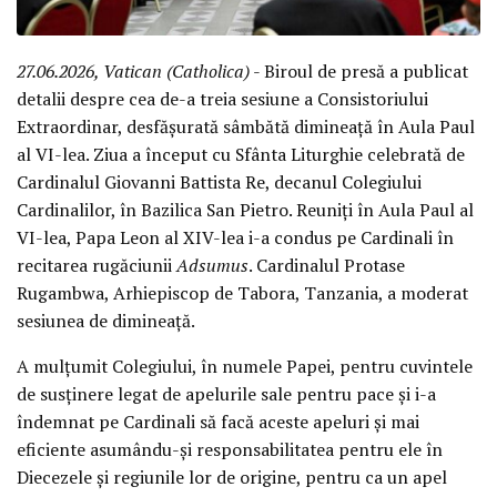
27.06.2026, Vatican (Catholica)
- Biroul de presă a publicat
detalii despre cea de-a treia sesiune a Consistoriului
Extraordinar, desfășurată sâmbătă dimineață în Aula Paul
al VI-lea. Ziua a început cu Sfânta Liturghie celebrată de
Cardinalul Giovanni Battista Re, decanul Colegiului
Cardinalilor, în Bazilica San Pietro. Reuniți în Aula Paul al
VI-lea, Papa Leon al XIV-lea i-a condus pe Cardinali în
recitarea rugăciunii
Adsumus
. Cardinalul Protase
Rugambwa, Arhiepiscop de Tabora, Tanzania, a moderat
sesiunea de dimineață.
A mulțumit Colegiului, în numele Papei, pentru cuvintele
de susținere legat de apelurile sale pentru pace și i-a
îndemnat pe Cardinali să facă aceste apeluri și mai
eficiente asumându-și responsabilitatea pentru ele în
Diecezele și regiunile lor de origine, pentru ca un apel