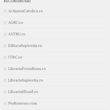
RECOMANDĂRI
ActiuneaCatolica.ro
AGRU.ro
ASTRU.ro
EdituraSapientia.ro
ITRC.ro
LibrariaPresaBuna.ro
LibrariaSapientia.ro
LibrariaSfIosif.ro
PioRomeno.com