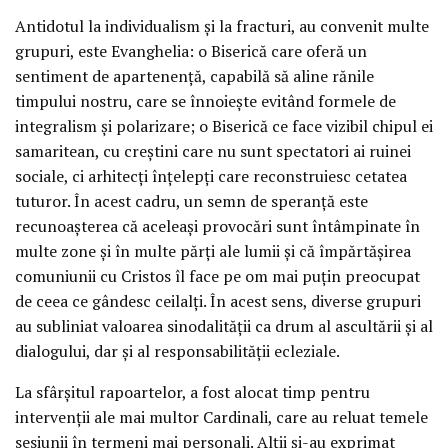
Antidotul la individualism și la fracturi, au convenit multe
grupuri, este Evanghelia: o Biserică care oferă un
sentiment de apartenență, capabilă să aline rănile
timpului nostru, care se înnoiește evitând formele de
integralism și polarizare; o Biserică ce face vizibil chipul ei
samaritean, cu creștini care nu sunt spectatori ai ruinei
sociale, ci arhitecți înțelepți care reconstruiesc cetatea
tuturor. În acest cadru, un semn de speranță este
recunoașterea că aceleași provocări sunt întâmpinate în
multe zone și în multe părți ale lumii și că împărtășirea
comuniunii cu Cristos îl face pe om mai puțin preocupat
de ceea ce gândesc ceilalți. În acest sens, diverse grupuri
au subliniat valoarea sinodalității ca drum al ascultării și al
dialogului, dar și al responsabilității ecleziale.
La sfârșitul rapoartelor, a fost alocat timp pentru
intervenții ale mai multor Cardinali, care au reluat temele
sesiunii în termeni mai personali. Alții și-au exprimat