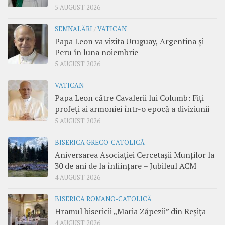
5 AUGUST 2026
SEMNALĂRI
/
VATICAN
Papa Leon va vizita Uruguay, Argentina și
Peru în luna noiembrie
5 AUGUST 2026
VATICAN
Papa Leon către Cavalerii lui Columb: Fiți
profeți ai armoniei într-o epocă a diviziunii
5 AUGUST 2026
BISERICA GRECO-CATOLICĂ
Aniversarea Asociației Cercetașii Munților la
30 de ani de la înființare – Jubileul ACM
4 AUGUST 2026
BISERICA ROMANO-CATOLICĂ
Hramul bisericii „Maria Zăpezii” din Reșița
4 AUGUST 2026