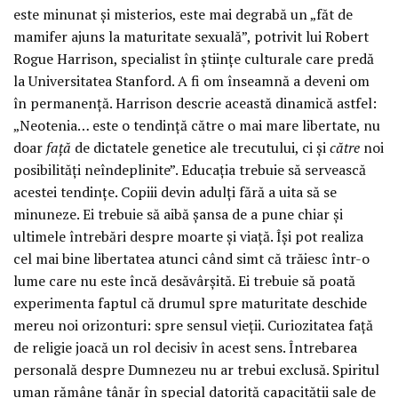
este minunat și misterios, este mai degrabă un „făt de
mamifer ajuns la maturitate sexuală”, potrivit lui Robert
Rogue Harrison, specialist în științe culturale care predă
la Universitatea Stanford. A fi om înseamnă a deveni om
în permanență. Harrison descrie această dinamică astfel:
„Neotenia… este o tendință către o mai mare libertate, nu
doar
față
de dictatele genetice ale trecutului, ci și
către
noi
posibilități neîndeplinite”. Educația trebuie să servească
acestei tendințe. Copiii devin adulți fără a uita să se
minuneze. Ei trebuie să aibă șansa de a pune chiar și
ultimele întrebări despre moarte și viață. Își pot realiza
cel mai bine libertatea atunci când simt că trăiesc într-o
lume care nu este încă desăvârșită. Ei trebuie să poată
experimenta faptul că drumul spre maturitate deschide
mereu noi orizonturi: spre sensul vieții. Curiozitatea față
de religie joacă un rol decisiv în acest sens. Întrebarea
personală despre Dumnezeu nu ar trebui exclusă. Spiritul
uman rămâne tânăr în special datorită capacității sale de