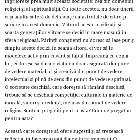
îngrijoreze prea mult această societate: cea din domeniul
religiei și al spiritualității. Cu toate acestea, nu doar tinerii,
ci și adulții suferă de deficiențe catastrofale de citire și
scriere în acest domeniu. Viitorul acestei civilizații și
soarta generațiilor viitoare se decid în mare măsură în
sfera religioasă. Părinții conștienți nu doresc să lase pur și
simplu aceste decizii în seama altora, ci vor să le
modeleze activ prin cuvânt și faptă. Împreună cu copiii
lor, ei doresc să ducă o viață nu doar asigurată din punct
de vedere material, ci și creativă din punct de vedere
intelectual și plină de sens din punct de vedere spiritual.
O societate deschisă, care dorește să rămână deschisă,
trebuie să se deschidă competiției culturale în materie de
morală, valori și credință, inclusiv din punct de vedere
religios. Suntem pregătiți pentru asta? Cum ne pregătim
pentru asta?
Această carte dorește să ofere sugestii și să trezească
reflecția, în favoarea unui dialog între generații. O