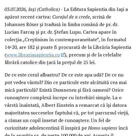
03.07.2026, Iași (Catholica)
- La Editura Sapientia din Iași a
apărut recent cartea:
Curajul de a crede
, scrisă de
Johannes Röser și tradusă în limba română de pr. dr.
Lucian Farcaș și pr. dr. Ștefan Lupu. Cartea apare în
colecția „Creștinism în contemporaneitate”, în formatul
14×20, are 182 și poate fi procurată de la Librăria Sapientia
(
www.librariasapientia.ro
), precum și de la celelalte
librării catolice din țară la prețul de 25 lei.
De ce este cerul albastru? De ce este apa udă? De ce nu
pot vedea vântul? Din ce particule este alcătuită cea mai
mică particulă? Există Dumnezeu și fără oameni? Orice
cunoaștere complexă începe cu întrebări simple. La o
vârstă înaintată, Albert Einstein a remarcat că își datora
majoritatea succeselor faptului că, pe tot parcursul vieții,
a rămas un copil însetat de cunoaștere. Un fel de
curiozitate adolescentină îl inspiră pe
Homo sapiens
încă
de la apariția sa, de peste 100.000 de ani. Aceasta îl