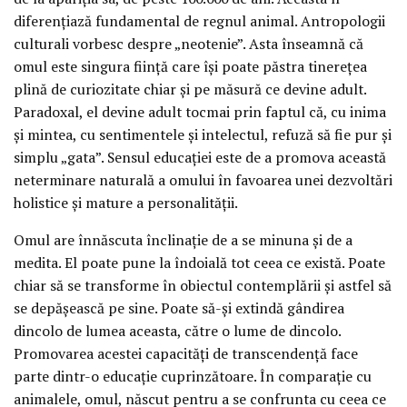
diferențiază fundamental de regnul animal. Antropologii
culturali vorbesc despre „neotenie”. Asta înseamnă că
omul este singura ființă care își poate păstra tinerețea
plină de curiozitate chiar și pe măsură ce devine adult.
Paradoxal, el devine adult tocmai prin faptul că, cu inima
și mintea, cu sentimentele și intelectul, refuză să fie pur și
simplu „gata”. Sensul educației este de a promova această
neterminare naturală a omului în favoarea unei dezvoltări
holistice și mature a personalității.
Omul are înnăscuta înclinație de a se minuna și de a
medita. El poate pune la îndoială tot ceea ce există. Poate
chiar să se transforme în obiectul contemplării și astfel să
se depășească pe sine. Poate să-și extindă gândirea
dincolo de lumea aceasta, către o lume de dincolo.
Promovarea acestei capacități de transcendență face
parte dintr-o educație cuprinzătoare. În comparație cu
animalele, omul, născut pentru a se confrunta cu ceea ce