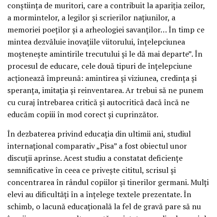
conștiința de muritori, care a contribuit la apariția zeilor,
a mormintelor, a legilor și scrierilor națiunilor, a
memoriei poeților și a arheologiei savanților… În timp ce
mintea dezvăluie inovațiile viitorului, înțelepciunea
moștenește amintirile trecutului și le dă mai departe”. În
procesul de educare, cele două tipuri de înțelepciune
acționează împreună: amintirea și viziunea, credința și
speranța, imitația și reinventarea. Ar trebui să ne punem
cu curaj întrebarea critică și autocritică dacă încă ne
educăm copiii în mod corect și cuprinzător.
În dezbaterea privind educația din ultimii ani, studiul
internațional comparativ „Pisa” a fost obiectul unor
discuții aprinse. Acest studiu a constatat deficiențe
semnificative în ceea ce privește cititul, scrisul și
concentrarea în rândul copiilor și tinerilor germani. Mulți
elevi au dificultăți în a înțelege textele prezentate. În
schimb, o lacună educațională la fel de gravă pare să nu