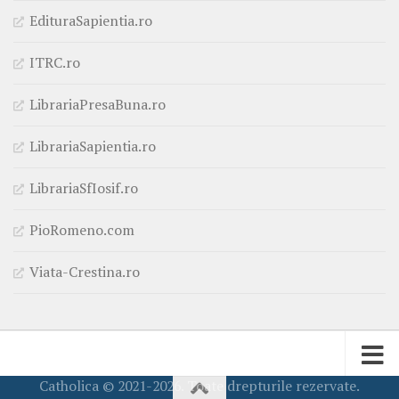
EdituraSapientia.ro
ITRC.ro
LibrariaPresaBuna.ro
LibrariaSapientia.ro
LibrariaSfIosif.ro
PioRomeno.com
Viata-Crestina.ro
Catholica © 2021-2026. Toate drepturile rezervate.