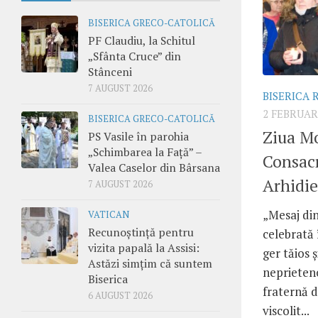
BISERICA GRECO-CATOLICĂ
PF Claudiu, la Schitul
„Sfânta Cruce” din
Stânceni
7 AUGUST 2026
BISERICA
2 FEBRUAR
BISERICA GRECO-CATOLICĂ
Ziua Mo
PS Vasile în parohia
„Schimbarea la Față” –
Consacr
Valea Caselor din Bârsana
Arhidie
7 AUGUST 2026
„Mesaj din
VATICAN
Recunoștință pentru
celebrată 
vizita papală la Assisi:
ger tăios 
Astăzi simțim că suntem
neprieteno
Biserica
fraternă d
6 AUGUST 2026
viscolit...