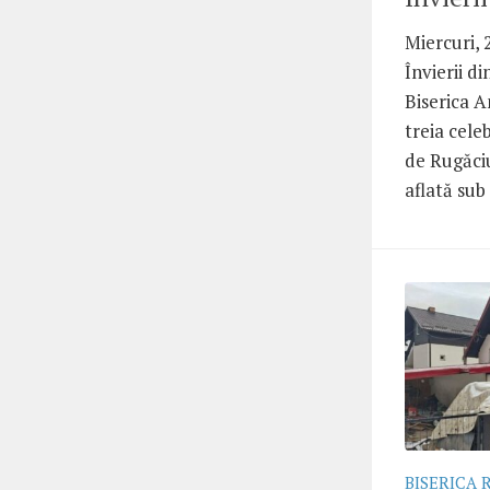
Miercuri, 
Învierii d
Biserica A
treia cel
de Rugăciu
aflată sub
BISERICA