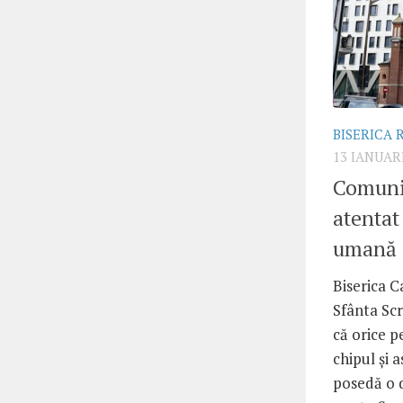
BISERICA
13 IANUAR
Comunic
atentat
umană
Biserica C
Sfânta Scr
că orice 
chipul și
posedă o 