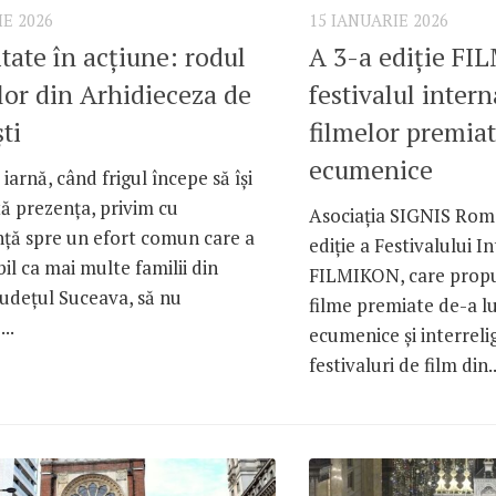
IE 2026
15 IANUARIE 2026
itate în acțiune: rodul
A 3-a ediție FI
lor din Arhidieceza de
festivalul intern
ti
filmelor premiat
ecumenice
 iarnă, când frigul începe să își
tă prezența, privim cu
Asociația SIGNIS Româ
nță spre un efort comun care a
ediție a Festivalului I
bil ca mai multe familii din
FILMIKON, care propu
județul Suceava, să nu
filme premiate de-a lu
..
ecumenice și interreli
festivaluri de film din..