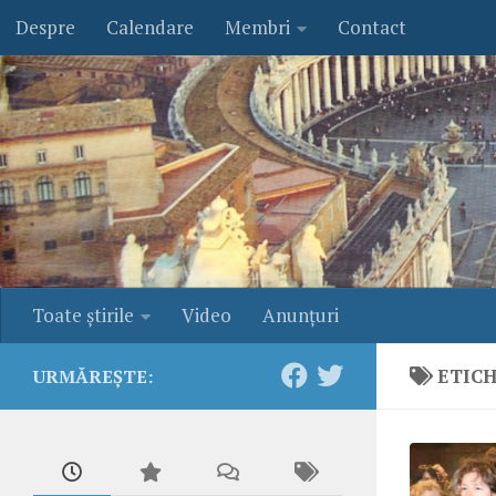
Despre
Calendare
Membri
Contact
Skip to content
Toate ştirile
Video
Anunţuri
ETIC
URMĂREȘTE: