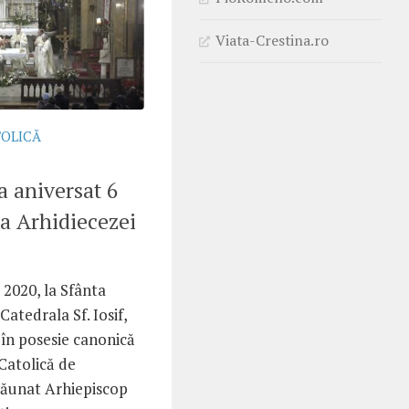
Viata-Crestina.ro
TOLICĂ
a aniversat 6
 a Arhidiecezei
 2020, la Sfânta
Catedrala Sf. Iosif,
 în posesie canonică
atolică de
scăunat Arhiepiscop