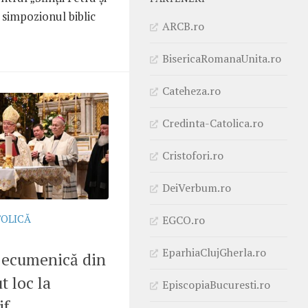
 simpozionul biblic
ARCB.ro
BisericaRomanaUnita.ro
Cateheza.ro
Credinta-Catolica.ro
Cristofori.ro
DeiVerbum.ro
EGCO.ro
TOLICĂ
EparhiaClujGherla.ro
 ecumenică din
t loc la
EpiscopiaBucuresti.ro
if