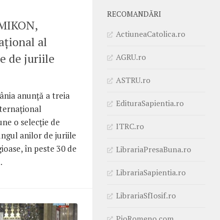
RECOMANDĂRI
LMIKON,
ActiuneaCatolica.ro
ațional al
e de juriile
AGRU.ro
ASTRU.ro
nia anunță a treia
EdituraSapientia.ro
nternațional
ne o selecție de
ITRC.ro
ngul anilor de juriile
gioase, în peste 30 de
LibrariaPresaBuna.ro
.
LibrariaSapientia.ro
LibrariaSfIosif.ro
PioRomeno.com