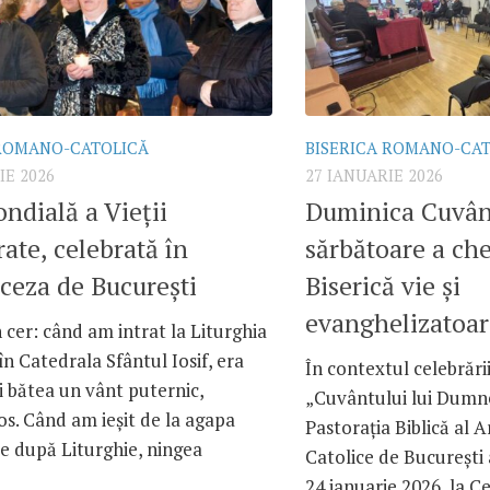
 ROMANO-CATOLICĂ
BISERICA ROMANO-CA
IE 2026
27 IANUARIE 2026
ndială a Vieții
Duminica Cuvânt
ate, celebrată în
sărbătoare a che
ceza de București
Biserică vie și
evanghelizatoar
 cer: când am intrat la Liturghia
în Catedrala Sfântul Iosif, era
În contextul celebrări
și bătea un vânt puternic,
„Cuvântului lui Dumne
s. Când am ieșit de la agapa
Pastorația Biblică al
e după Liturghie, ningea
Catolice de București
24 ianuarie 2026, la Ce