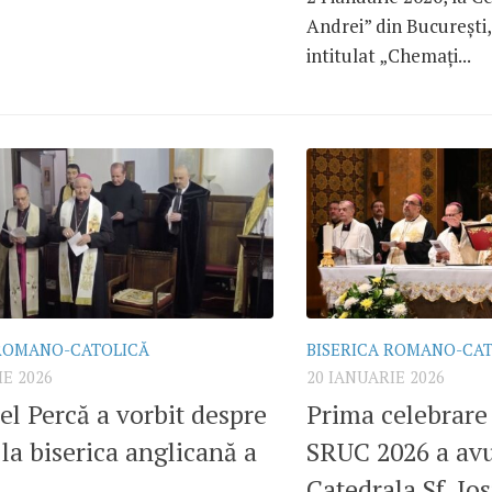
Andrei” din București,
intitulat „Chemați...
 ROMANO-CATOLICĂ
BISERICA ROMANO-CA
IE 2026
20 IANUARIE 2026
el Percă a vorbit despre
Prima celebrare
 la biserica anglicană a
SRUC 2026 a avu
Catedrala Sf. Ios