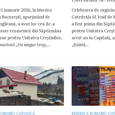
21 ianuarie 2026, în biserica
Celebrarea de rugăci
in București, aparținând de
Catedrala Sf. Iosif de 
nglicană, a avut loc cea de-a
a fost prima din Săp
ebrare ecumenică din Săptămâna
pentru Unitatea Creșt
ne pentru Unitatea Creștinilor,
acest an în Capitală, 
 motoul „Un singur trup,...
„Există...
 ROMANO-CATOLICĂ
BISERICA ROMANO-CA