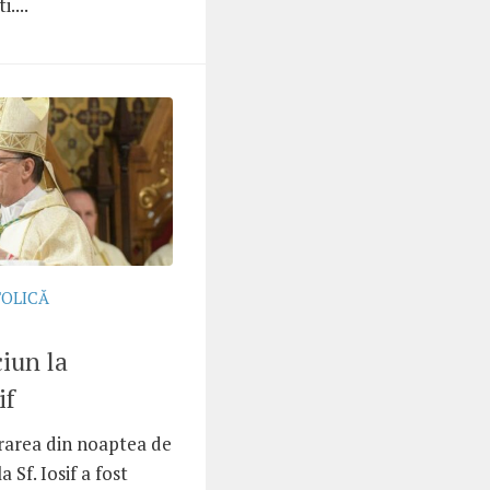
....
TOLICĂ
iun la
if
brarea din noaptea de
 Sf. Iosif a fost