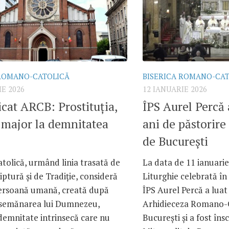
 ROMANO-CATOLICĂ
BISERICA ROMANO-CA
IE 2026
12 IANUARIE 2026
at ARCB: Prostituția,
ÎPS Aurel Percă 
 major la demnitatea
ani de păstorire
de București
atolică, urmând linia trasată de
La data de 11 ianuarie
iptură și de Tradiție, consideră
Liturghie celebrată în 
persoană umană, creată după
ÎPS Aurel Percă a luat
 asemănarea lui Dumnezeu,
Arhidieceza Romano-C
demnitate intrinsecă care nu
București și a fost în