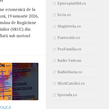
EpiscopiaMM.ro
une ecumenică de la
Ercis.ro
luni, 19 ianuarie 2026,
tămâna de Rugăciune
Magisteriu.ro
inilor (SRUC) din
aflată sub motoul
Pastoratie.ro
ProFamilia.ro
Radio Vatican
RadioMaria.ro
SfintiCatolici.ro
Spovada.ro
TOLICĂ