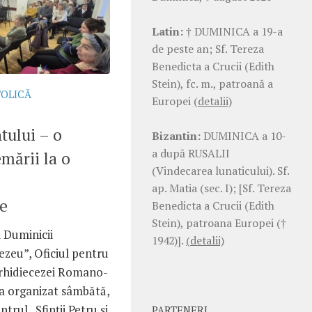
Latin:
† DUMINICA a 19-a
de peste an; Sf. Tereza
Benedicta a Crucii (Edith
Stein), fc. m., patroană a
TOLICĂ
Europei
(detalii)
ului – o
Bizantin:
DUMINICA a 10-
a după RUSALII
mării la o
(Vindecarea lunaticului). Sf.
ap. Matia (sec. I); [Sf. Tereza
e
Benedicta a Crucii (Edith
Stein), patroana Europei (†
i Duminicii
1942)].
(detalii)
zeu”, Oficiul pentru
 Arhidiecezei Romano-
 a organizat sâmbătă,
ntrul „Sfinții Petru și
PARTENERI