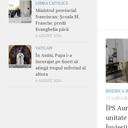
LUMEA CATOLICĂ
Ministrul provincial
franciscan: Școala Sf.
Francisc predă
Evanghelia păcii
6 AUGUST 2026
VATICAN
În Assisi, Papa i-a
încurajat pe tineri să
atingă trupul suferind al
altora
6 AUGUST 2026
BISERICA
23 IANUAR
ÎPS Aur
unitate
Învierii