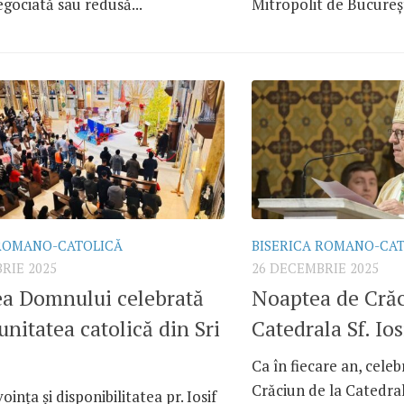
egociată sau redusă...
Mitropolit de București
 ROMANO-CATOLICĂ
BISERICA ROMANO-CA
RIE 2025
26 DECEMBRIE 2025
ea Domnului celebrată
Noaptea de Crăc
nitatea catolică din Sri
Catedrala Sf. Ios
Ca în fiecare an, cele
Crăciun de la Catedrala
ința și disponibilitatea pr. Iosif