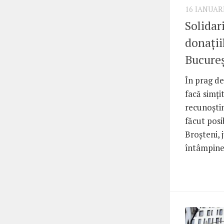
16 IANUAR
Solidar
donații
Bucureș
În prag de
facă simți
recunoști
făcut posi
Broșteni, 
întâmpine.