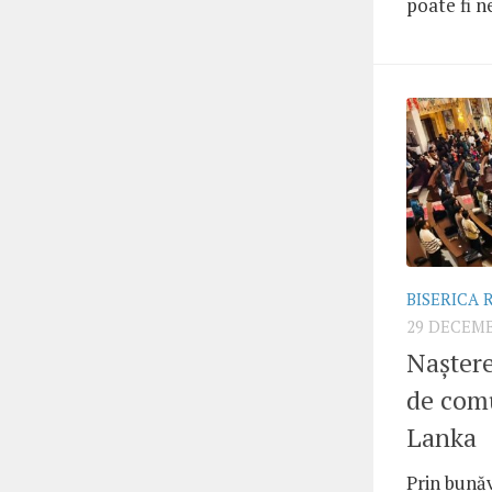
poate fi n
BISERICA
29 DECEMB
Nașter
de comu
Lanka
Prin bunăvo