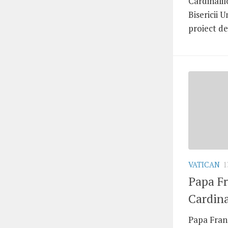
Cardinalil
Bisericii U
proiect de 
VATICAN
1
Papa Fr
Cardina
Papa Franc