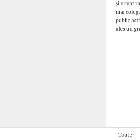
şi novatoa
mai coleg
public ast
ales un gr
Toate