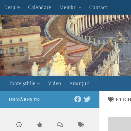
Despre
Calendare
Membri
Contact
Skip to content
Toate ştirile
Video
Anunţuri
ETIC
URMĂREȘTE: