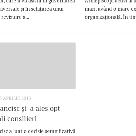
or, care îl va asista în guvernarea
Arhiepiscopi activi ai
niversale şi în schiţarea unui
mari, având o mare ex
revizuire a...
organizaţională. În timp
3 APRILIE 2013
ancisc şi-a ales opt
li consilieri
isc a luat o decizie semnificativă