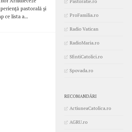
 unor Arhidieceze
Pastoratie.ro
perienţă pastorală şi
ProFamilia.ro
 ce lista a...
Radio Vatican
RadioMaria.ro
SfintiCatolici.ro
Spovada.ro
RECOMANDĂRI
ActiuneaCatolica.ro
AGRU.ro