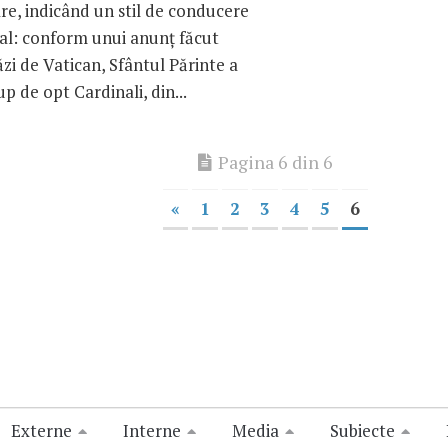
re, indicând un stil de conducere
ial: conform unui anunţ făcut
ăzi de Vatican, Sfântul Părinte a
up de opt Cardinali, din...
Pagina 6 din 6
«
1
2
3
4
5
6
Externe
Interne
Media
Subiecte