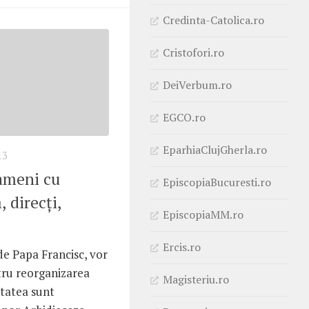
Credinta-Catolica.ro
Cristofori.ro
DeiVerbum.ro
EGCO.ro
EparhiaClujGherla.ro
13
ameni cu
EpiscopiaBucuresti.ro
 direcţi,
EpiscopiaMM.ro
Ercis.ro
de Papa Francisc, vor
tru reorganizarea
Magisteriu.ro
tatea sunt