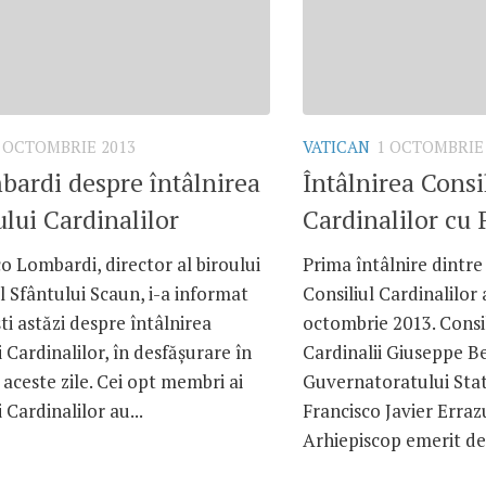
 OCTOMBRIE 2013
VATICAN
1 OCTOMBRIE
bardi despre întâlnirea
Întâlnirea Consi
ului Cardinalilor
Cardinalilor cu
co Lombardi, director al biroului
Prima întâlnire dintre
l Sfântului Scaun, i-a informat
Consiliul Cardinalilor 
şti astăzi despre întâlnirea
octombrie 2013. Consi
i Cardinalilor, în desfăşurare în
Cardinalii Giuseppe Be
 aceste zile. Cei opt membri ai
Guvernatoratului Stat
 Cardinalilor au...
Francisco Javier Erraz
Arhiepiscop emerit de 