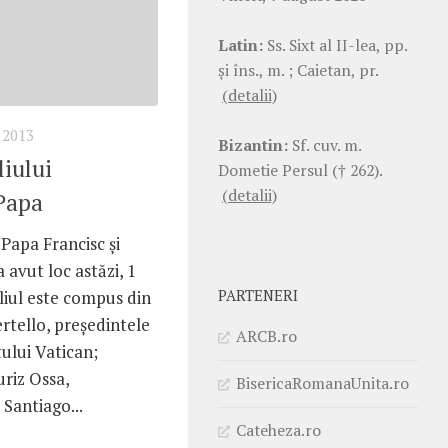
Latin:
Ss. Sixt al II-lea, pp.
şi îns., m. ; Caietan, pr.
(detalii)
 2013
Bizantin:
Sf. cuv. m.
liului
Dometie Persul († 262).
(detalii)
 Papa
 Papa Francisc şi
a avut loc astăzi, 1
PARTENERI
liul este compus din
rtello, preşedintele
ARCB.ro
ului Vatican;
uriz Ossa,
BisericaRomanaUnita.ro
Santiago...
Cateheza.ro