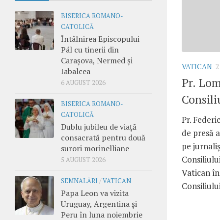
BISERICA ROMANO-
CATOLICĂ
Întâlnirea Episcopului
Pál cu tinerii din
Carașova, Nermed și
VATICAN
2
Iabalcea
Pr. Lom
6 AUGUST 2026
Consili
BISERICA ROMANO-
CATOLICĂ
Pr. Federi
Dublu jubileu de viață
de presă a
consacrată pentru două
pe jurnali
surori morinelliane
Consiliulu
5 AUGUST 2026
Vatican în
SEMNALĂRI
/
VATICAN
Consiliului
Papa Leon va vizita
Uruguay, Argentina și
Peru în luna noiembrie