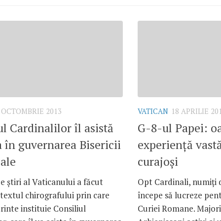
 OCTOMBRIE 2013
VATICAN
18 APRILIE 20
l Cardinalilor îl asistă
G-8-ul Papei: o
 în guvernarea Bisericii
experienţă vastă,
ale
curajoşi
e ştiri al Vaticanului a făcut
Opt Cardinali, numiţi 
i textul chirografului prin care
începe să lucreze pen
rinte instituie Consiliul
Curiei Romane. Majori