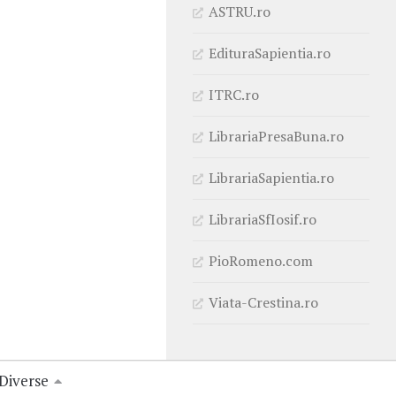
ASTRU.ro
EdituraSapientia.ro
ITRC.ro
LibrariaPresaBuna.ro
LibrariaSapientia.ro
LibrariaSfIosif.ro
PioRomeno.com
Viata-Crestina.ro
Diverse