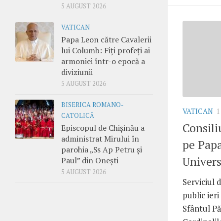
5 AUGUST 2026
VATICAN
Papa Leon către Cavalerii
lui Columb: Fiți profeți ai
armoniei într-o epocă a
diviziunii
5 AUGUST 2026
BISERICA ROMANO-
VATICAN
1
CATOLICĂ
Consiliu
Episcopul de Chișinău a
administrat Mirului în
pe Papa
parohia „Ss Ap Petru și
Univers
Paul” din Onești
5 AUGUST 2026
Serviciul d
public ier
Sfântul Pă