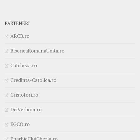
PARTENERI
ARCB.ro
BisericaRomanaUnita.ro
Cateheza.ro
Credinta-Catolica.ro
Cristofori.ro
DeiVerbum.ro
EGCO.ro
EparhiaClujGherla.ro