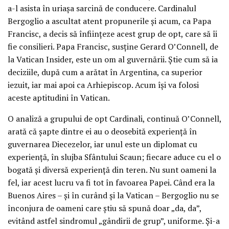
a-l asista în uriaşa sarcină de conducere. Cardinalul
Bergoglio a ascultat atent propunerile şi acum, ca Papa
Francisc, a decis să înfiinţeze acest grup de opt, care să îi
fie consilieri. Papa Francisc, susţine Gerard O’Connell, de
la Vatican Insider, este un om al guvernării. Ştie cum să ia
deciziile, după cum a arătat în Argentina, ca superior
iezuit, iar mai apoi ca Arhiepiscop. Acum îşi va folosi
aceste aptitudini în Vatican.
O analiză a grupului de opt Cardinali, continuă O’Connell,
arată că şapte dintre ei au o deosebită experienţă în
guvernarea Diecezelor, iar unul este un diplomat cu
experienţă, în slujba Sfântului Scaun; fiecare aduce cu el o
bogată şi diversă experienţă din teren. Nu sunt oameni la
fel, iar acest lucru va fi tot în favoarea Papei. Când era la
Buenos Aires – şi în curând şi la Vatican – Bergoglio nu se
înconjura de oameni care ştiu să spună doar „da, da”,
evitând astfel sindromul „gândirii de grup”, uniforme. Şi-a