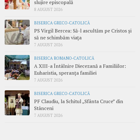
slujire episcopală
8 AUGUST 2026
BISERICA GRECO-CATOLICĂ
PS Virgil Bercea: Să-l ascultăm pe Cristos și
să ne schimbăm viața
7 AUGUST 2026
BISERICA ROMANO-CATOLICĂ
A XIII-a Întâlnire Diecezană a Familiilor:
Euharistia, speranța familiei
7 AUGUST 2026
BISERICA GRECO-CATOLICĂ
PF Claudiu, la Schitul „Sfânta Cruce” din
Stânceni
7 AUGUST 2026