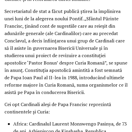
Secretariatul de stat a făcut publică ştirea la împlinirea
unei luni de la alegerea noului Pontif. „Sfântul Părinte
Francisc, ţinând cont de sugestiile care au reieşit din
adunările generale (ale Cardinalilor) care au precedat
Conclavul, a decis înfiinţarea unui grup de Cardinali care
să îl asiste în guvernarea Bisericii Universale şi în
studierea unui proiect de revizuire a constituţiei
apostolice ‘Pastor Bonus’ despre Curia Romană”, se spune
în anunţ. Constituţia apostolică amintită a fost semnată
de Papa Ioan Paul al II-lea în 1988, introducând ultimele
reforme majore în Curia Romană, suma organismelor ce îl
asistă pe Papa în conducerea Bisericii.
Cei opt Cardinali aleşi de Papa Francisc reprezintă
continentele şi Curia:
Africa: Cardinalul Laurent Monswengo Pasinya, de 73
de ani, Arhiepiscop de Kinshasha, Republica