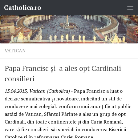
Catholica.ro
Skip to content
VATICAN
Papa Francisc şi-a ales opt Cardinali
consilieri
13.04.2013, Vatican (Catholica)
- Papa Francisc a luat o
decizie semnificativă şi novatoare, indicând un stil de
conducere mai colegial: conform unui anunţ făcut public
astăzi de Vatican, Sfântul Părinte a ales un grup de opt
Cardinali, din toate continentele şi din Curia Romană,
care să fie consilierii săi speciali în conducerea Bisericii
Catolice şi în reformarea Curiei Romane.