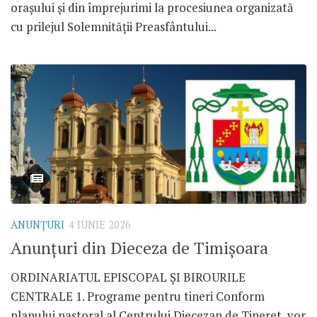
orașului și din împrejurimi la procesiunea organizată
cu prilejul Solemnității Preasfântului...
ANUNŢURI
4 IUNIE 2026
Anunțuri din Dieceza de Timișoara
ORDINARIATUL EPISCOPAL ȘI BIROURILE
CENTRALE 1. Programe pentru tineri Conform
planului pastoral al Centrului Diecezan de Tineret, vor