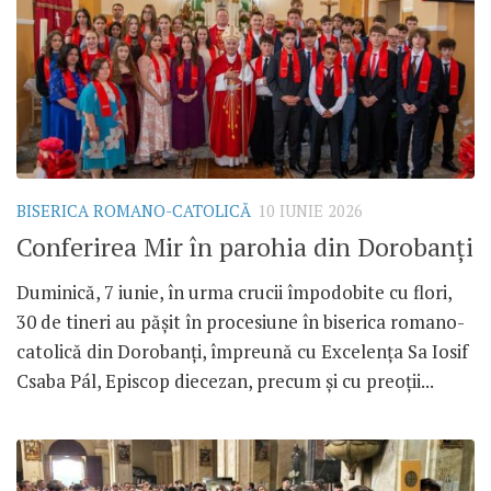
BISERICA ROMANO-CATOLICĂ
10 IUNIE 2026
Conferirea Mir în parohia din Dorobanți
Duminică, 7 iunie, în urma crucii împodobite cu flori,
30 de tineri au pășit în procesiune în biserica romano-
catolică din Dorobanți, împreună cu Excelența Sa Iosif
Csaba Pál, Episcop diecezan, precum și cu preoții...