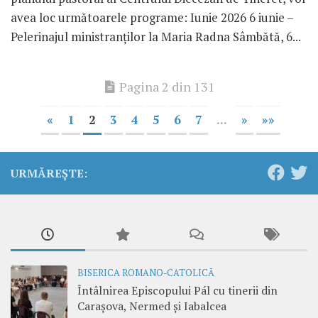
avea loc următoarele programe: Iunie 2026 6 iunie –
Pelerinajul ministranților la Maria Radna Sâmbătă, 6...
Pagina 2 din 131
«
1
2
3
4
5
6
7
...
»
»»
URMĂREȘTE:
BISERICA ROMANO-CATOLICĂ
Întâlnirea Episcopului Pál cu tinerii din
Carașova, Nermed și Iabalcea