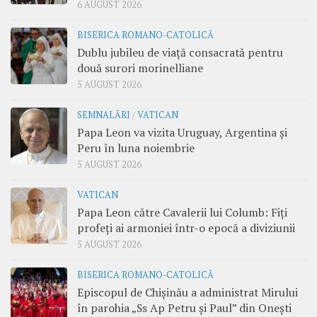
6 AUGUST 2026
BISERICA ROMANO-CATOLICĂ
Dublu jubileu de viață consacrată pentru
două surori morinelliane
5 AUGUST 2026
SEMNALĂRI
/
VATICAN
Papa Leon va vizita Uruguay, Argentina și
Peru în luna noiembrie
5 AUGUST 2026
VATICAN
Papa Leon către Cavalerii lui Columb: Fiți
profeți ai armoniei într-o epocă a diviziunii
5 AUGUST 2026
BISERICA ROMANO-CATOLICĂ
Episcopul de Chișinău a administrat Mirului
în parohia „Ss Ap Petru și Paul” din Onești