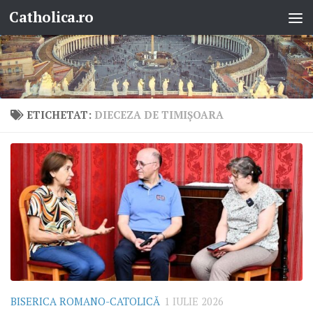
Catholica.ro
Skip to content
ETICHETAT:
DIECEZA DE TIMIȘOARA
BISERICA ROMANO-CATOLICĂ
1 IULIE 2026