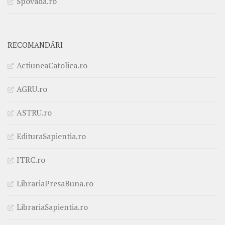
Spovada.ro
RECOMANDĂRI
ActiuneaCatolica.ro
AGRU.ro
ASTRU.ro
EdituraSapientia.ro
ITRC.ro
LibrariaPresaBuna.ro
LibrariaSapientia.ro