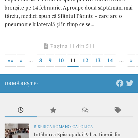
bronșite pe 14 februarie. Aproape două săptămâni mai
târziu, medicii spun că Sfântul Părinte – care are o
pneumonie bilaterală și în timp ce se...
Pagina 11 din 511
««
«
...
8
9
10
11
12
13
14
...
»
URMĂREȘTE:
BISERICA ROMANO-CATOLICĂ
Întâlnirea Episcopului Pál cu tinerii din