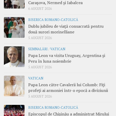
Carașova, Nermed și Iabalcea
6 AUGUST 2026
BISERICA ROMANO-CATOLICĂ
Dublu jubileu de viață consacrată pentru
două surori morinelliane
5 AUGUST 2026
SEMNALĂRI
/
VATICAN
Papa Leon va vizita Uruguay, Argentina și
Peru în luna noiembrie
5 AUGUST 2026
VATICAN
Papa Leon către Cavalerii lui Columb: Fiți
profeți ai armoniei într-o epocă a diviziunii
5 AUGUST 2026
BISERICA ROMANO-CATOLICĂ
Episcopul de Chișinău a administrat Mirului