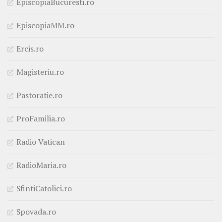
EpiscopiaBucuresti.ro
EpiscopiaMM.ro
Ercis.ro
Magisteriu.ro
Pastoratie.ro
ProFamilia.ro
Radio Vatican
RadioMaria.ro
SfintiCatolici.ro
Spovada.ro