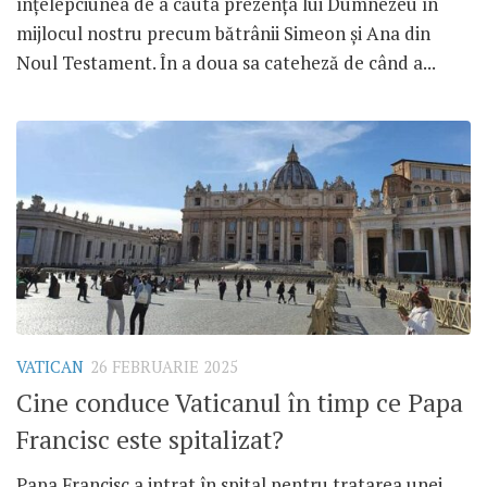
înțelepciunea de a căuta prezența lui Dumnezeu în
mijlocul nostru precum bătrânii Simeon și Ana din
Noul Testament. În a doua sa cateheză de când a...
VATICAN
26 FEBRUARIE 2025
Cine conduce Vaticanul în timp ce Papa
Francisc este spitalizat?
Papa Francisc a intrat în spital pentru tratarea unei