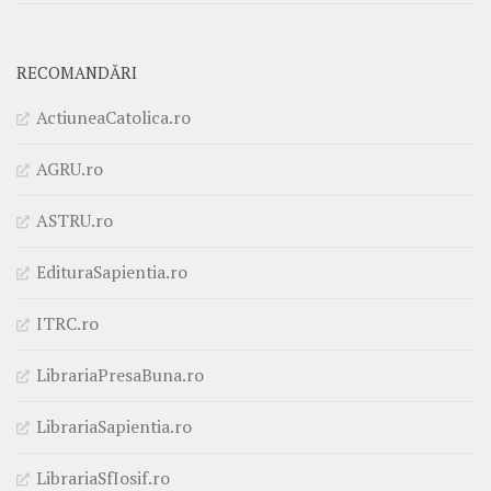
RECOMANDĂRI
ActiuneaCatolica.ro
AGRU.ro
ASTRU.ro
EdituraSapientia.ro
ITRC.ro
LibrariaPresaBuna.ro
LibrariaSapientia.ro
LibrariaSfIosif.ro