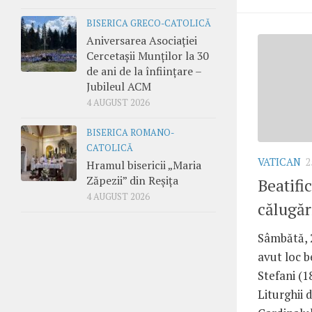
BISERICA GRECO-CATOLICĂ
Aniversarea Asociației
Cercetașii Munților la 30
de ani de la înființare –
Jubileul ACM
4 AUGUST 2026
BISERICA ROMANO-
CATOLICĂ
VATICAN
2
Hramul bisericii „Maria
Zăpezii” din Reșița
Beatifi
4 AUGUST 2026
călugăr
Sâmbătă, 2
avut loc b
Stefani (1
Liturghii 