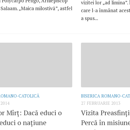
l Polycarpo Pengo, Arhiepiscop
vizitei lor „ad limina”.
Salaam. „Maica milostivă”, astfel
care l-a înmânat acest
a spus...
 ROMANO-CATOLICĂ
BISERICA ROMANO-CA
 2014
27 FEBRUARIE 2013
dor Mîrţ: Dacă educi o
Vizita Preasfinţ
educi o naţiune
Percă în misiune