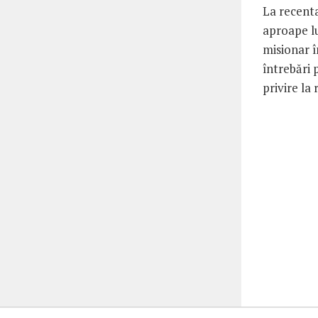
La recenta
aproape lu
misionar î
întrebări 
privire la 