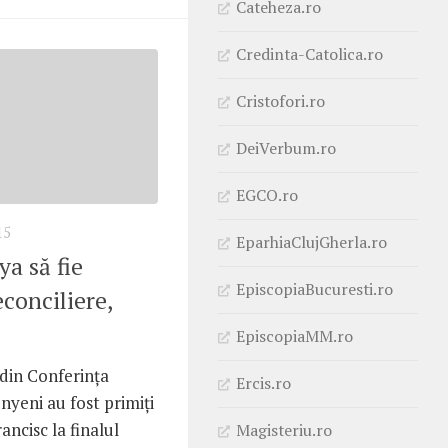
Cateheza.ro
Credinta-Catolica.ro
Cristofori.ro
DeiVerbum.ro
EGCO.ro
15
EparhiaClujGherla.ro
ya să fie
EpiscopiaBucuresti.ro
conciliere,
EpiscopiaMM.ro
 din Conferinţa
Ercis.ro
nyeni au fost primiţi
ancisc la finalul
Magisteriu.ro