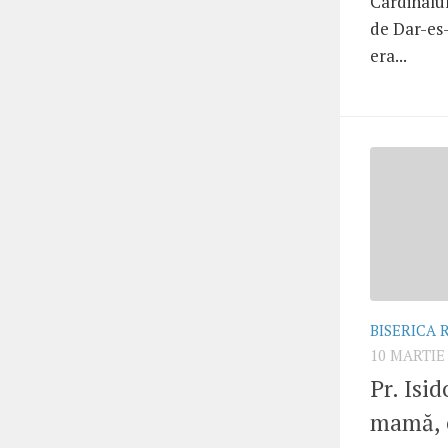
Cardinalu
de Dar-es-
era...
BISERICA
10 MARTIE
Pr. Isi
mamă, 