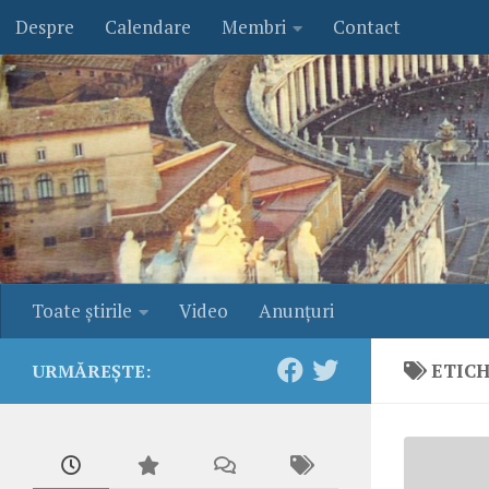
Despre
Calendare
Membri
Contact
Skip to content
Toate ştirile
Video
Anunţuri
ETIC
URMĂREȘTE: