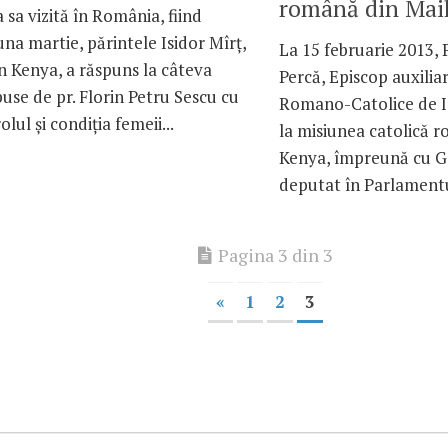
română din Mai
 sa vizită în România, fiind
na martie, părintele Isidor Mîrţ,
La 15 februarie 2013, 
n Kenya, a răspuns la câteva
Percă, Episcop auxiliar
puse de pr. Florin Petru Sescu cu
Romano-Catolice de Iaş
rolul şi condiţia femeii...
la misiunea catolică 
Kenya, împreună cu G
deputat în Parlamentu
Pagina 3 din 3
«
1
2
3