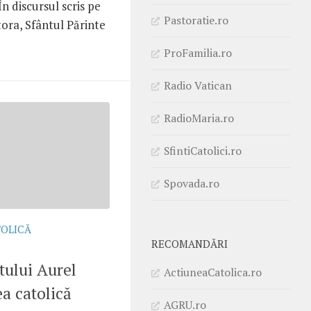
 În discursul scris pe
Pastoratie.ro
ora, Sfântul Părinte
ProFamilia.ro
Radio Vatican
RadioMaria.ro
SfintiCatolici.ro
Spovada.ro
TOLICĂ
RECOMANDĂRI
itului Aurel
ActiuneaCatolica.ro
a catolică
AGRU.ro