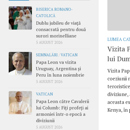
BISERICA ROMANO-
CATOLICĂ
Dublu jubileu de viață
consacrată pentru două
surori morinelliane
LUMEA CA
5 AUGUST 2026
Vizita 
SEMNALĂRI
/
VATICAN
lui Du
Papa Leon va vizita
Uruguay, Argentina și
Vizita Pap
Peru în luna noiembrie
coeziunii 
5 AUGUST 2026
teroristice
diviziune,
VATICAN
Papa Leon către Cavalerii
aceasta es
lui Columb: Fiți profeți ai
Kenya, în 
armoniei într-o epocă a
diviziunii
5 AUGUST 2026