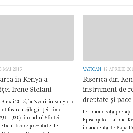
5 MAI 2015
VATICAN
17 APRILIE 20
carea în Kenya a
Biserica din Ken
iţei Irene Stefani
instrument de re
dreptate şi pace
3 mai 2015, la Nyeri, în Kenya, a
eatificarea călugăriţei Irina
Ieri dimineaţă prelaţii
891-1930), în cadrul Sfintei
Episcopilor Catolici Ke
de beatificare prezidate de
în audienţă de Papa Fr