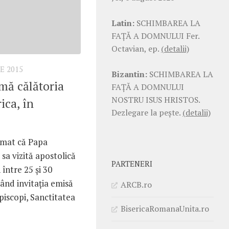
Latin:
SCHIMBAREA LA
FAŢĂ A DOMNULUI Fer.
Octavian, ep.
(detalii)
E 2015
Bizantin:
SCHIMBAREA LA
mă călătoria
FAŢĂ A DOMNULUI
NOSTRU ISUS HRISTOS.
ica, în
Dezlegare la pește.
(detalii)
rmat că Papa
 sa vizită apostolică
PARTENERI
între 25 și 30
ând invitația emisă
ARCB.ro
Episcopi, Sanctitatea
BisericaRomanaUnita.ro