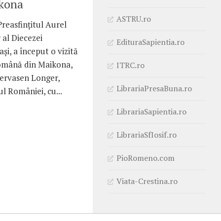
kona
ASTRU.ro
Preasfinţitul Aurel
 al Diecezei
EdituraSapientia.ro
i, a început o vizită
română din Maikona,
ITRC.ro
ervasen Longer,
LibrariaPresaBuna.ro
l României, cu...
LibrariaSapientia.ro
LibrariaSfIosif.ro
PioRomeno.com
Viata-Crestina.ro