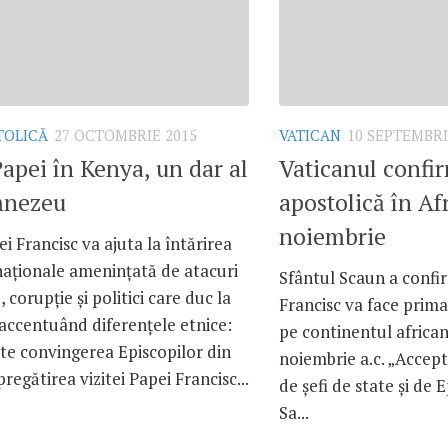
TOLICĂ
27 OCTOMBRIE 2015
VATICAN
10 SEPTEMBRI
Papei în Kenya, un dar al
Vaticanul confir
mnezeu
apostolică în Afr
noiembrie
ei Francisc va ajuta la întărirea
naționale amenințată de atacuri
Sfântul Scaun a confi
, corupție și politici care duc la
Francisc va face prima
 accentuând diferențele etnice:
pe continentul african 
te convingerea Episcopilor din
noiembrie a.c. „Accept
pregătirea vizitei Papei Francisc...
de șefi de state și de 
Sa...