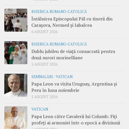
BISERICA ROMANO-CATOLICĂ
Întâlnirea Episcopului Pál cu tinerii din
Carașova, Nermed și Iabalcea
6 AUGUST 2026
BISERICA ROMANO-CATOLICĂ
Dublu jubileu de viață consacrată pentru
două surori morinelliane
5 AUGUST 2026
SEMNALĂRI
/
VATICAN
Papa Leon va vizita Uruguay, Argentina și
Peru în luna noiembrie
5 AUGUST 2026
VATICAN
Papa Leon către Cavalerii lui Columb: Fiți
profeți ai armoniei într-o epocă a diviziunii