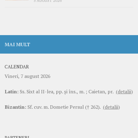
5 AUGUST 2026
MAI MULT
CALENDAR
Vineri, 7 august 2026
Latin:
Ss. Sixt al II-lea, pp. şi îns., m. ; Caietan, pr.
(detalii)
Bizantin:
Sf. cuv. m. Dometie Persul († 262).
(detalii)
PARTENERI