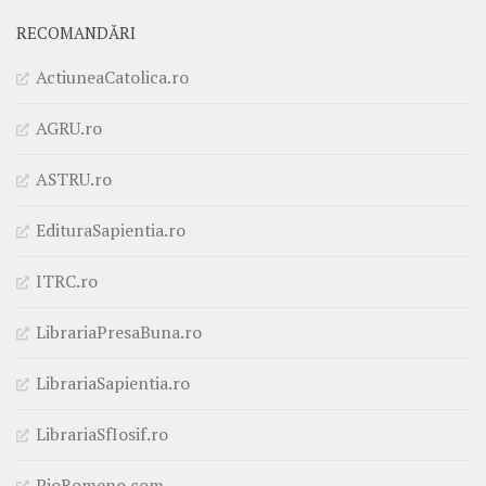
RECOMANDĂRI
ActiuneaCatolica.ro
AGRU.ro
ASTRU.ro
EdituraSapientia.ro
ITRC.ro
LibrariaPresaBuna.ro
LibrariaSapientia.ro
LibrariaSfIosif.ro
PioRomeno.com