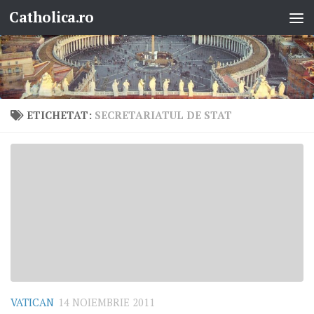
Catholica.ro
Skip to content
ETICHETAT:
SECRETARIATUL DE STAT
VATICAN
14 NOIEMBRIE 2011