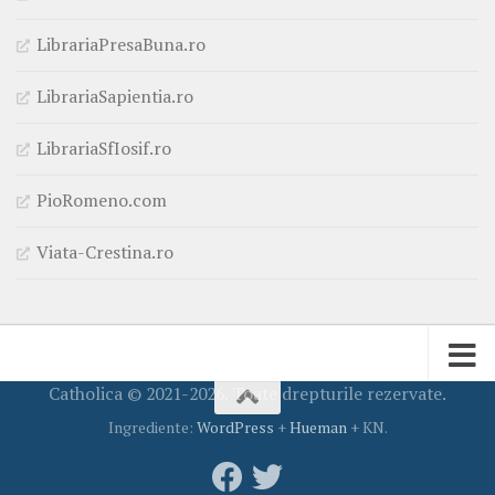
LibrariaPresaBuna.ro
LibrariaSapientia.ro
LibrariaSfIosif.ro
PioRomeno.com
Viata-Crestina.ro
Catholica © 2021-2026. Toate drepturile rezervate.
Ingrediente:
WordPress
+
Hueman
+ KN.