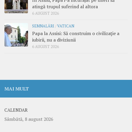
În Assisi, Papa i-a încurajat pe tineri să
atingă trupul suferind al altora
6 AUGUST 2026
SEMNALĂRI
/
VATICAN
Papa la Assisi: Să construim o civilizație a
iubirii, nu a diviziunii
6 AUGUST 2026
MAI MULT
CALENDAR
Sâmbătă, 8 august 2026