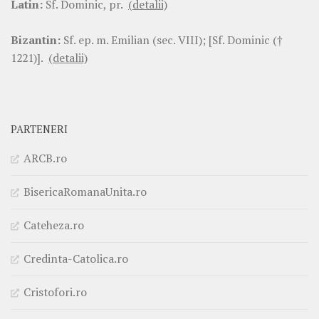
Latin:
Sf. Dominic, pr.
(detalii)
Bizantin:
Sf. ep. m. Emilian (sec. VIII); [Sf. Dominic (†
1221)].
(detalii)
PARTENERI
ARCB.ro
BisericaRomanaUnita.ro
Cateheza.ro
Credinta-Catolica.ro
Cristofori.ro