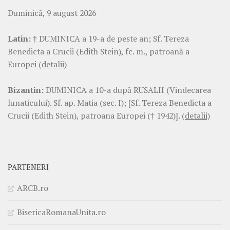
Duminică, 9 august 2026
Latin:
† DUMINICA a 19-a de peste an; Sf. Tereza
Benedicta a Crucii (Edith Stein), fc. m., patroană a
Europei
(detalii)
Bizantin:
DUMINICA a 10-a după RUSALII (Vindecarea
lunaticului). Sf. ap. Matia (sec. I); [Sf. Tereza Benedicta a
Crucii (Edith Stein), patroana Europei († 1942)].
(detalii)
PARTENERI
ARCB.ro
BisericaRomanaUnita.ro