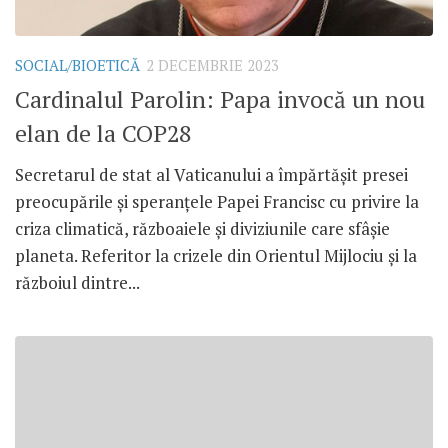
SOCIAL/BIOETICĂ
2 DECEMBRIE 2023
Cardinalul Parolin: Papa invocă un nou
elan de la COP28
Secretarul de stat al Vaticanului a împărtășit presei
preocupările și speranțele Papei Francisc cu privire la
criza climatică, războaiele și diviziunile care sfâșie
planeta. Referitor la crizele din Orientul Mijlociu și la
războiul dintre...