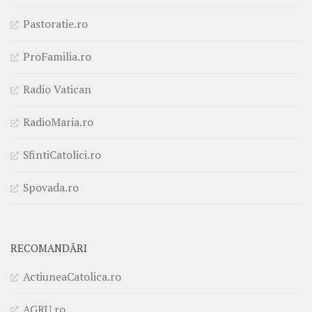
Pastoratie.ro
ProFamilia.ro
Radio Vatican
RadioMaria.ro
SfintiCatolici.ro
Spovada.ro
RECOMANDĂRI
ActiuneaCatolica.ro
AGRU.ro