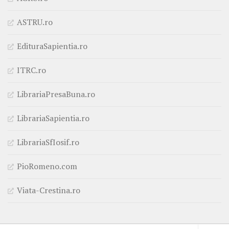
ASTRU.ro
EdituraSapientia.ro
ITRC.ro
LibrariaPresaBuna.ro
LibrariaSapientia.ro
LibrariaSfIosif.ro
PioRomeno.com
Viata-Crestina.ro