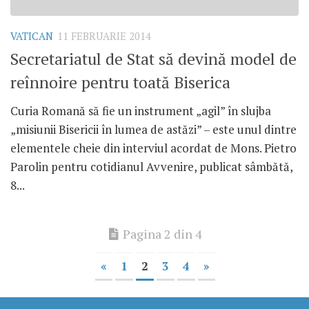
VATICAN
11 FEBRUARIE 2014
Secretariatul de Stat să devină model de
reînnoire pentru toată Biserica
Curia Romană să fie un instrument „agil” în slujba
„misiunii Bisericii în lumea de astăzi” – este unul dintre
elementele cheie din interviul acordat de Mons. Pietro
Parolin pentru cotidianul Avvenire, publicat sâmbătă,
8...
Pagina 2 din 4
«
1
2
3
4
»