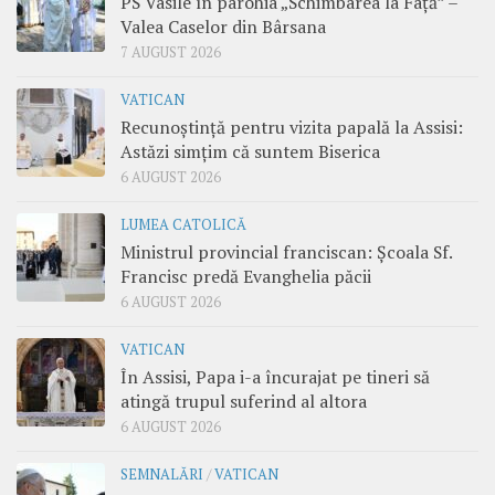
PS Vasile în parohia „Schimbarea la Față” –
Valea Caselor din Bârsana
7 AUGUST 2026
VATICAN
Recunoștință pentru vizita papală la Assisi:
Astăzi simțim că suntem Biserica
6 AUGUST 2026
LUMEA CATOLICĂ
Ministrul provincial franciscan: Școala Sf.
Francisc predă Evanghelia păcii
6 AUGUST 2026
VATICAN
În Assisi, Papa i-a încurajat pe tineri să
atingă trupul suferind al altora
6 AUGUST 2026
SEMNALĂRI
/
VATICAN