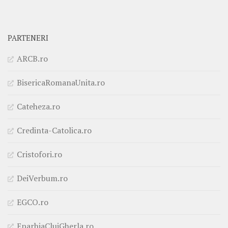
PARTENERI
ARCB.ro
BisericaRomanaUnita.ro
Cateheza.ro
Credinta-Catolica.ro
Cristofori.ro
DeiVerbum.ro
EGCO.ro
EparhiaClujGherla.ro