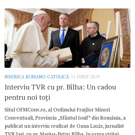
BISERICA ROMANO-CATOLICĂ
11 IUNIE 2019
Interviu TVR cu pr. Bîlha: Un cadou
pentru noi toți
Situl OFMConv.ro, al Ordinului Fraților Minori
Conventuali, Provincia „Sfântul Iosif” din România, a
publicat un interviu realizat de Oana Lazăr, jurnalist
TVR Iași, cu pr. Marius-Petru Bîlha, în urma vizitei