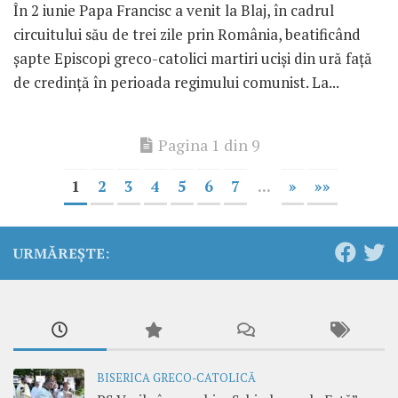
În 2 iunie Papa Francisc a venit la Blaj, în cadrul
circuitului său de trei zile prin România, beatificând
șapte Episcopi greco-catolici martiri uciși din ură față
de credință în perioada regimului comunist. La...
Pagina 1 din 9
1
2
3
4
5
6
7
...
»
»»
URMĂREȘTE:
BISERICA GRECO-CATOLICĂ