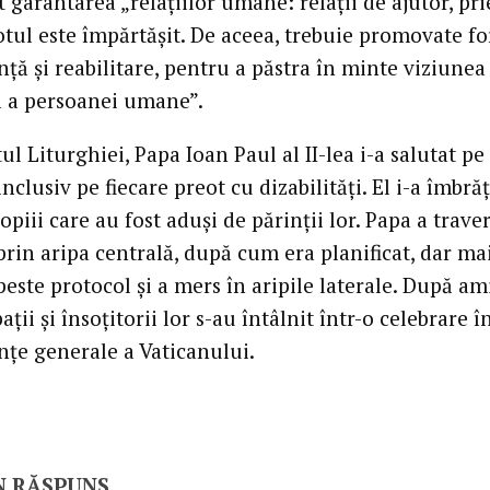
t garantarea „relaţiilor umane: relaţii de ajutor, pri
totul este împărtăşit. De aceea, trebuie promovate f
nţă şi reabilitare, pentru a păstra în minte viziunea
ă a persoanei umane”.
tul Liturghiei, Papa Ioan Paul al II-lea i-a salutat pe
inclusiv pe fiecare preot cu dizabilităţi. El i-a îmbrăţ
opiii care au fost aduşi de părinţii lor. Papa a trave
prin aripa centrală, după cum era planificat, dar ma
peste protocol şi a mers în aripile laterale. După am
ţii şi însoţitorii lor s-au întâlnit într-o celebrare î
nţe generale a Vaticanului.
N RĂSPUNS