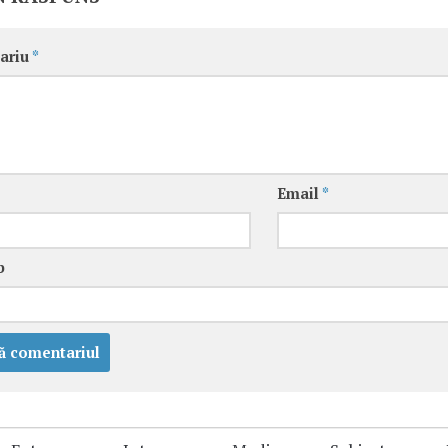
ariu
*
Email
*
b