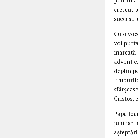
pentru a
crescut 
succesulu
Cu o voce
voi purta
marcată d
advent ex
deplin pe
timpurilo
sfârşeasc
Cristos, 
Papa Ioan
jubiliar 
aşteptări