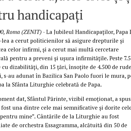
tru handicapaţi
00, Roma (ZENIT)
- La Jubileul Handicapaţilor, Papa 
I-lea a cerut politicienilor să asigure drepturile şi
a celor infirmi, şi a cerut mai multă cercetare
lă pentru a preveni şi uşura infirmităţile. Peste 7.
cu dizabilităţi, din 15 ţări, însoţite de 4.500 de rude
i, s-au adunat în Bazilica San Paolo fuori le mura, 
pa la Sfânta Liturghie celebrată de Papa.
ment dat, Sfântul Părinte, vizibil emoţionat, a spus
 fost una dintre cele mai semnificative şi dorite cel
 pentru mine”. Cântările de la Liturghie au fost
ate de orchestra Essagramma, alcătuită din 50 de