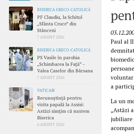
pen
BISERICA GRECO-CATOLICĂ
PF Claudiu, la Schitul
„Sfânta Cruce” din
Stânceni
03.12.20
7 AUGUST 2026
Paul al I
demnitate
BISERICA GRECO-CATOLICĂ
PS Vasile în parohia
biomedica
„Schimbarea la Față” –
persoane 
Valea Caselor din Bârsana
voluntar
7 AUGUST 2026
a partici
VATICAN
Recunoștință pentru
La un mo
vizita papală la Assisi:
„Astăzi a
Astăzi simțim că suntem
Biserica
jubiliare
6 AUGUST 2026
acompani