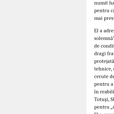
numit han
pentru că
mai pres
El a adre
solemnă”,
de condiţ
dragi fra
protejată
tehnice, 
cerute de
pentru a 
în reabil
Totuşi, 
pentru „d