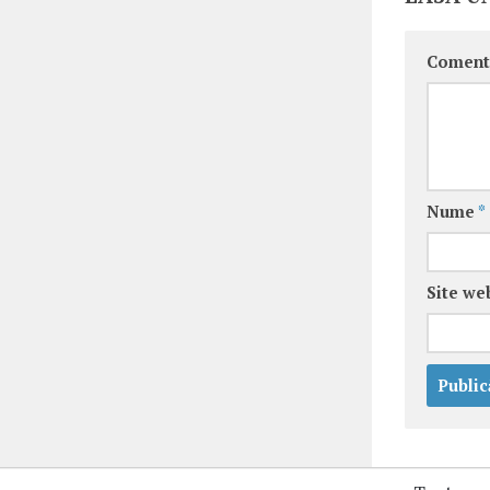
Coment
Nume
*
Site we