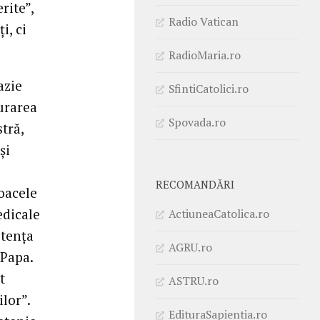
rite”,
Radio Vatican
i, ci
RadioMaria.ro
azie
SfintiCatolici.ro
gurarea
Spovada.ro
tră,
şi
RECOMANDĂRI
loacele
edicale
ActiuneaCatolica.ro
stenţa
AGRU.ro
 Papa.
t
ASTRU.ro
ilor”.
EdituraSapientia.ro