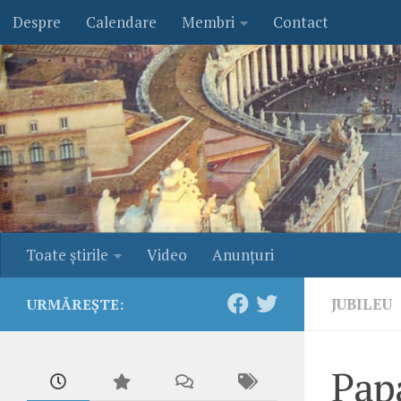
Despre
Calendare
Membri
Contact
Skip to content
Toate ştirile
Video
Anunţuri
JUBILEU
URMĂREȘTE:
Papa