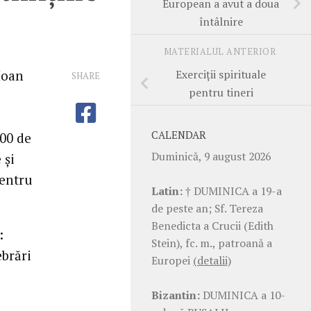
European a avut a doua
întâlnire
MATERIALUL ANTERIOR
Exerciţii spirituale
Ioan
SHARE
pentru tineri
CALENDAR
500 de
Duminică, 9 august 2026
 şi
pentru
Latin:
† DUMINICA a 19-a
de peste an; Sf. Tereza
Benedicta a Crucii (Edith
:
Stein), fc. m., patroană a
ebrări
Europei
(detalii)
Bizantin:
DUMINICA a 10-