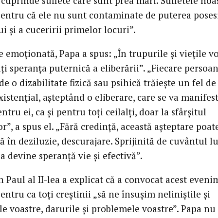
 cuprinde suflete care sunt prea mari. Sufletele noa
pentru că ele nu sunt contaminate de puterea posesi
i şi a cuceririi primelor locuri”.
 emoţionată, Papa a spus: „În trupurile şi vieţile vo
ţi speranţa puternică a eliberării”. „Fiecare persoa
e o dizabilitate fizică sau psihică trăieşte un fel de
istenţial, aşteptând o eliberare, care se va manifes
ntru ei, ca şi pentru toţi ceilalţi, doar la sfârşitul
r”, a spus el. „Fără credinţă, această aşteptare poat
ă în deziluzie, descurajare. Sprijinită de cuvântul lu
ea devine speranţă vie şi efectivă”.
 Paul al II-lea a explicat că a convocat acest even
pentru ca toţi creştinii „să ne însuşim neliniştile şi
le voastre, darurile şi problemele voastre”. Papa nu 