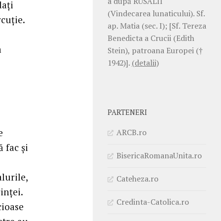
a după RUSALII
daţi
(Vindecarea lunaticului). Sf.
cuţie.
ap. Matia (sec. I); [Sf. Tereza
Benedicta a Crucii (Edith
a
Stein), patroana Europei (†
1942)].
(detalii)
PARTENERI
e
ARCB.ro
 fac şi
BisericaRomanaUnita.ro
lurile,
Cateheza.ro
inţei.
Credinta-Catolica.ro
cioase