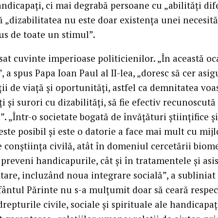
dicapaţi, ci mai degrabă persoane cu „abilităţi dife
 „dizabilitatea nu este doar existenţa unei necesităţ
us de toate un stimul”.
sat cuvinte imperioase politicienilor. „În această oc
 a spus Papa Ioan Paul al II-lea, „doresc să cer asi
ii de viaţă şi oportunităţi, astfel ca demnitatea voas
ţi şi surori cu dizabilităţi, să fie efectiv recunoscută 
”. „Într-o societate bogată de învăţături ştiinţifice şi
este posibil şi este o datorie a face mai mult cu mij
 conştiinţa civilă, atât în domeniul cercetării biom
preveni handicapurile, cât şi în tratamentele şi asi
itare, incluzând noua integrare socială”, a subliniat
Sfântul Părinte nu s-a mulţumit doar să ceară respec
repturile civile, sociale şi spirituale ale handicapaţ