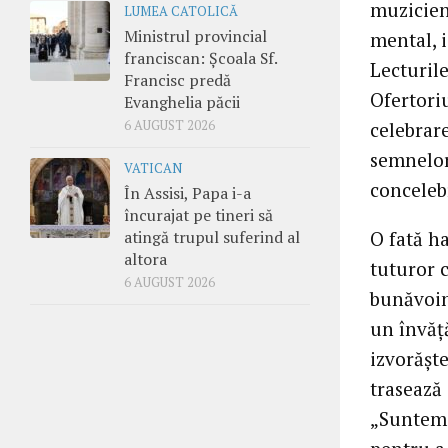
muzicieni
LUMEA CATOLICĂ
Ministrul provincial
mental, i
franciscan: Școala Sf.
Lecturile
Francisc predă
Ofertoriu
Evanghelia păcii
6 AUGUST 2026
celebrar
semnelor,
VATICAN
conceleb
În Assisi, Papa i-a
încurajat pe tineri să
atingă trupul suferind al
O fată h
altora
tuturor c
6 AUGUST 2026
bunăvoin
un învăţ
izvorăşt
trasează 
„Suntem 