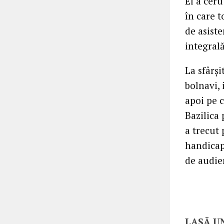
El a ceru
în care 
de asiste
integral
La sfârşi
bolnavi, 
apoi pe c
Bazilica 
a trecut 
handicapa
de audie
LASĂ U