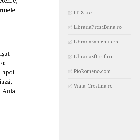
etenie,
ormele
ITRC.ro
LibrariaPresaBuna.ro
LibrariaSapientia.ro
işat
LibrariaSfIosif.ro
rsat
PioRomeno.com
i apoi
iază,
Viata-Crestina.ro
n Aula