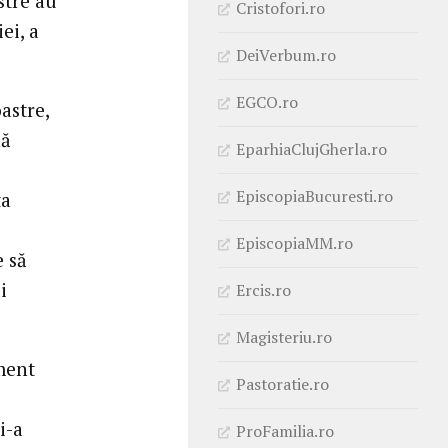
stre au
Cristofori.ro
ei, a
DeiVerbum.ro
EGCO.ro
astre,
nă
EparhiaClujGherla.ro
EpiscopiaBucuresti.ro
ta
EpiscopiaMM.ro
e să
i
Ercis.ro
Magisteriu.ro
iment
Pastoratie.ro
i-a
ProFamilia.ro