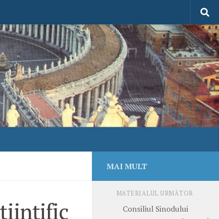
MAI MULT
MATERIALUL URMĂTOR
tiinţific
Consiliul Sinodului