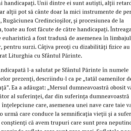
 handicapaţi. Unii dintre ei sunt autişti, alţii retar
ar alţii pot să cânte doar la mici instrumente de per
, Rugăciunea Credincioşilor, şi procesiunea de la
, toate au fost făcute de către handicapaţi. Întreag
e euharistică a fost tradusă de asemenea în limbajul
 pentru surzi. Câţiva preoţi cu dizabilităţi fizice au
rat Liturghia cu Sfântul Părinte.
andicapată l-a salutat pe Sfântul Părinte în numele
elor prezenţi, descriindu-l ca pe „tatăl oamenilor d
ţă”. Ea a adăugat: „Mersul dumneavoastră obosit vă
ător al suferinţei, dar din suferinţa dumneavoastră
e înţelepciune care, asemenea unei nave care taie va
o urmă care conduce la semnificaţia vieţii şi a sufer
conştienţi că avem trupuri care sunt prea neputin