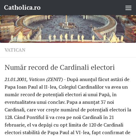
Catholica.ro
Skip to content
VATICAN
Număr record de Cardinali electori
21.01.2001, Vatican (ZENIT)
- După anunţul făcut astăzi de
Papa Ioan Paul al II-lea, Colegiul Cardinalilor va avea un
număr record de potenţiali electori ai unui Papă, în
eventualitatea unui conclav. Papa a anunţat 37 noi
Cardinali, care vor creşte numărul de potenţiali electori la
128. Când Pontiful îi va crea pe noii Cardinali în 21
februarie, el va depăşi cu opt limita de 120 de Cardinali
electori stabilită de Papa Paul al VI-lea, fapt confirmat de