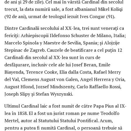
de ani şi 29 de zile). Cel mai în vârstă Cardinal din secolul
trecut, la data numirii sale, a fost albanianul Mikel Koliqi
(92 de ani), urmat de teologul iezuit Ives Congar (91).
Dintre Cardinalii secolului al XX-lea, trei sunt veneraţi ca
fericiţi: Arhiepiscopii Ildefonso Schuster de Milano, Italia;
Marcelo Spinola y Maestre de Sevilia, Spania; şi Alojzije
Stepinac de Zagreb. Cauzele de beatificare a cel puţin 12
Cardinali din secolul al XX-lea sunt în curs de
desfăşurare, inclusiv cele ale lui Josef Beran, Emile
Biayenda, Terence Cooke, Elia dalla Costa, Rafael Merry
del Val, Clemens August von Galen, Angel Herrera y Oria,
August Hlond, Jozsef Mindszenty, Carlo Raffaello Rossi,
Joseph Slipy şi Stefan Wyszynski.
Ultimul Cardinal laic a fost numit de către Papa Pius al IX-
lea în 1858. El a fost un jurist roman pe nume Teodolfo
Mertel, autor al Statutului Statului Pontifical. Acum,
pentru a putea fi numită Cardinal, o persoană trebuie să