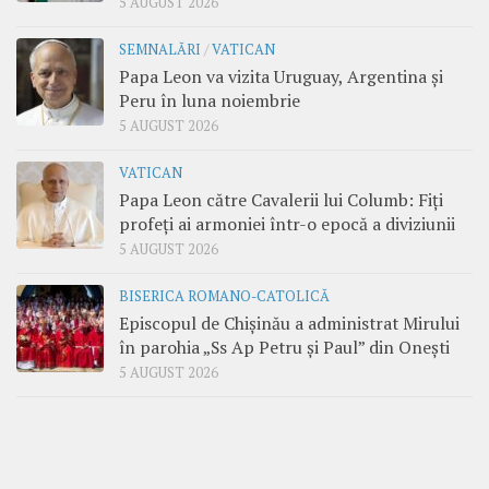
5 AUGUST 2026
SEMNALĂRI
/
VATICAN
Papa Leon va vizita Uruguay, Argentina și
Peru în luna noiembrie
5 AUGUST 2026
VATICAN
Papa Leon către Cavalerii lui Columb: Fiți
profeți ai armoniei într-o epocă a diviziunii
5 AUGUST 2026
BISERICA ROMANO-CATOLICĂ
Episcopul de Chișinău a administrat Mirului
în parohia „Ss Ap Petru și Paul” din Onești
5 AUGUST 2026