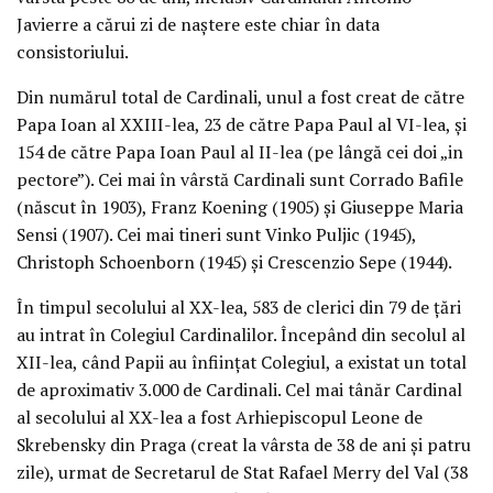
Javierre a cărui zi de naştere este chiar în data
consistoriului.
Din numărul total de Cardinali, unul a fost creat de către
Papa Ioan al XXIII-lea, 23 de către Papa Paul al VI-lea, şi
154 de către Papa Ioan Paul al II-lea (pe lângă cei doi „in
pectore”). Cei mai în vârstă Cardinali sunt Corrado Bafile
(născut în 1903), Franz Koening (1905) şi Giuseppe Maria
Sensi (1907). Cei mai tineri sunt Vinko Puljic (1945),
Christoph Schoenborn (1945) şi Crescenzio Sepe (1944).
În timpul secolului al XX-lea, 583 de clerici din 79 de ţări
au intrat în Colegiul Cardinalilor. Începând din secolul al
XII-lea, când Papii au înfiinţat Colegiul, a existat un total
de aproximativ 3.000 de Cardinali. Cel mai tânăr Cardinal
al secolului al XX-lea a fost Arhiepiscopul Leone de
Skrebensky din Praga (creat la vârsta de 38 de ani şi patru
zile), urmat de Secretarul de Stat Rafael Merry del Val (38