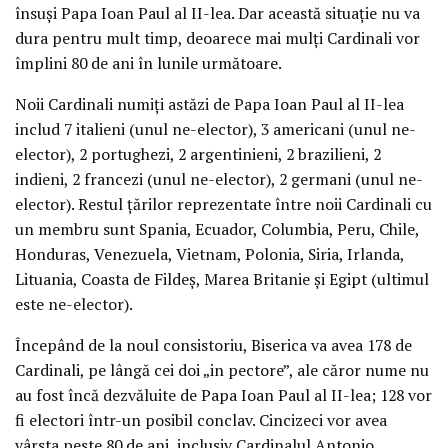
însuşi Papa Ioan Paul al II-lea. Dar această situaţie nu va
dura pentru mult timp, deoarece mai mulţi Cardinali vor
împlini 80 de ani în lunile următoare.
Noii Cardinali numiţi astăzi de Papa Ioan Paul al II-lea
includ 7 italieni (unul ne-elector), 3 americani (unul ne-
elector), 2 portughezi, 2 argentinieni, 2 brazilieni, 2
indieni, 2 francezi (unul ne-elector), 2 germani (unul ne-
elector). Restul ţărilor reprezentate între noii Cardinali cu
un membru sunt Spania, Ecuador, Columbia, Peru, Chile,
Honduras, Venezuela, Vietnam, Polonia, Siria, Irlanda,
Lituania, Coasta de Fildeş, Marea Britanie şi Egipt (ultimul
este ne-elector).
Începând de la noul consistoriu, Biserica va avea 178 de
Cardinali, pe lângă cei doi „in pectore”, ale căror nume nu
au fost încă dezvăluite de Papa Ioan Paul al II-lea; 128 vor
fi electori într-un posibil conclav. Cincizeci vor avea
vârsta peste 80 de ani, inclusiv Cardinalul Antonio