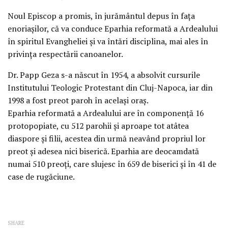
Noul Episcop a promis, în jurământul depus în faţa
enoriaşilor, că va conduce Eparhia reformată a Ardealului
în spiritul Evangheliei şi va întări disciplina, mai ales în
privinţa respectării canoanelor.
Dr. Papp Geza s-a născut în 1954, a absolvit cursurile
Institutului Teologic Protestant din Cluj-Napoca, iar din
1998 a fost preot paroh în acelaşi oraş.
Eparhia reformată a Ardealului are în componenţă 16
protopopiate, cu 512 parohii şi aproape tot atâtea
diaspore şi filii, acestea din urmă neavând propriul lor
preot şi adesea nici biserică. Eparhia are deocamdată
numai 510 preoţi, care slujesc în 659 de biserici şi în 41 de
case de rugăciune.
SHARE