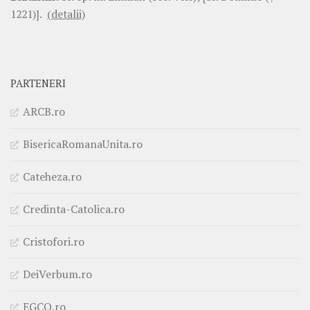
1221)].
(detalii)
PARTENERI
ARCB.ro
BisericaRomanaUnita.ro
Cateheza.ro
Credinta-Catolica.ro
Cristofori.ro
DeiVerbum.ro
EGCO.ro