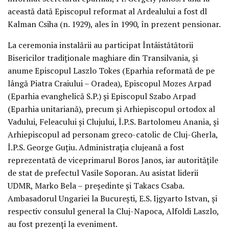
această dată Episcopul reformat al Ardealului a fost dl
Kalman Csiha (n. 1929), ales în 1990, în prezent pensionar.
La ceremonia instalării au participat Întâistătătorii
Bisericilor tradiţionale maghiare din Transilvania, şi
anume Episcopul Laszlo Tokes (Eparhia reformată de pe
lângă Piatra Craiului – Oradea), Episcopul Mozes Arpad
(Eparhia evanghelică S.P.) şi Episcopul Szabo Arpad
(Eparhia unitariană), precum şi Arhiepiscopul ortodox al
Vadului, Feleacului şi Clujului, Î.P.S. Bartolomeu Anania, şi
Arhiepiscopul ad personam greco-catolic de Cluj-Gherla,
Î.P.S. George Guţiu. Administraţia clujeană a fost
reprezentată de viceprimarul Boros Janos, iar autorităţile
de stat de prefectul Vasile Soporan. Au asistat liderii
UDMR, Marko Bela – preşedinte şi Takacs Csaba.
Ambasadorul Ungariei la Bucureşti, E.S. Ijgyarto Istvan, şi
respectiv consulul general la Cluj-Napoca, Alfoldi Laszlo,
au fost prezenţi la eveniment.