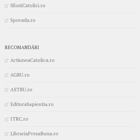
SfintiCatolici.ro
Spovada.ro
RECOMANDĂRI
ActiuneaCatolica.ro
AGRU.ro
ASTRU.ro
EdituraSapientia.ro
ITRC.ro
LibrariaPresaBuna.ro