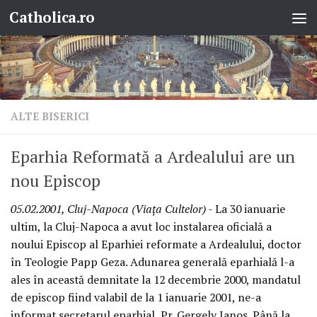
Catholica.ro
Skip to content
ALTE BISERICI
Eparhia Reformată a Ardealului are un
nou Episcop
05.02.2001, Cluj-Napoca (Viaţa Cultelor)
- La 30 ianuarie
ultim, la Cluj-Napoca a avut loc instalarea oficială a
noului Episcop al Eparhiei reformate a Ardealului, doctor
în Teologie Papp Geza. Adunarea generală eparhială l-a
ales în această demnitate la 12 decembrie 2000, mandatul
de episcop fiind valabil de la 1 ianuarie 2001, ne-a
informat secretarul eparhial, Pr. Gergely Janos. Până la