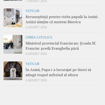
7 AUGUST 2026
VATICAN
Recunoștință pentru vizita papală la Assisi:
Astăzi simțim că suntem Biserica
6 AUGUST 2026
LUMEA CATOLICĂ
Ministrul provincial franciscan: Școala Sf.
Francisc predă Evanghelia păcii
6 AUGUST 2026
VATICAN
În Assisi, Papa i-a încurajat pe tineri să
atingă trupul suferind al altora
6 AUGUST 2026