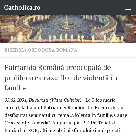
Catholica.ro
Skip to content
BISERICA ORTODOXĂ ROMÂNĂ
Patriarhia Română preocupată de
proliferarea cazurilor de violenţă în
familie
05.02.2001, Bucureşti (Viaţa Cultelor)
- La 3 februarie
curent, la Palatul Patriarhiei Române din Bucureşti s-a
desfăşurat seminarul cu tema „Violenţa în familie. Cauze.
Consecinţe. Remedii”. Au participat P.F. Pr. Teoctist,
Patriarhul BOR, alţi membri ai Sfântului Sinod, preoţi,