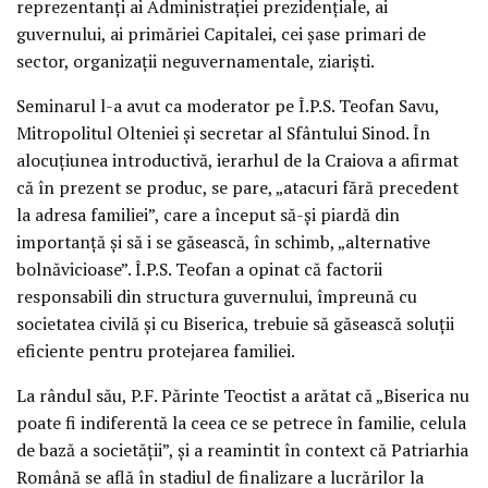
reprezentanţi ai Administraţiei prezidenţiale, ai
guvernului, ai primăriei Capitalei, cei şase primari de
sector, organizaţii neguvernamentale, ziarişti.
Seminarul l-a avut ca moderator pe Î.P.S. Teofan Savu,
Mitropolitul Olteniei şi secretar al Sfântului Sinod. În
alocuţiunea introductivă, ierarhul de la Craiova a afirmat
că în prezent se produc, se pare, „atacuri fără precedent
la adresa familiei”, care a început să-şi piardă din
importanţă şi să i se găsească, în schimb, „alternative
bolnăvicioase”. Î.P.S. Teofan a opinat că factorii
responsabili din structura guvernului, împreună cu
societatea civilă şi cu Biserica, trebuie să găsească soluţii
eficiente pentru protejarea familiei.
La rândul său, P.F. Părinte Teoctist a arătat că „Biserica nu
poate fi indiferentă la ceea ce se petrece în familie, celula
de bază a societăţii”, şi a reamintit în context că Patriarhia
Română se află în stadiul de finalizare a lucrărilor la