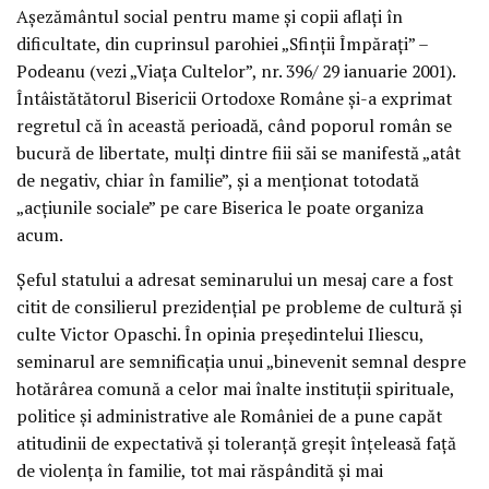
Aşezământul social pentru mame şi copii aflaţi în
dificultate, din cuprinsul parohiei „Sfinţii Împăraţi” –
Podeanu (vezi „Viaţa Cultelor”, nr. 396/ 29 ianuarie 2001).
Întâistătătorul Bisericii Ortodoxe Române şi-a exprimat
regretul că în această perioadă, când poporul român se
bucură de libertate, mulţi dintre fiii săi se manifestă „atât
de negativ, chiar în familie”, şi a menţionat totodată
„acţiunile sociale” pe care Biserica le poate organiza
acum.
Şeful statului a adresat seminarului un mesaj care a fost
citit de consilierul prezidenţial pe probleme de cultură şi
culte Victor Opaschi. În opinia preşedintelui Iliescu,
seminarul are semnificaţia unui „binevenit semnal despre
hotărârea comună a celor mai înalte instituţii spirituale,
politice şi administrative ale României de a pune capăt
atitudinii de expectativă şi toleranţă greşit înţeleasă faţă
de violenţa în familie, tot mai răspândită şi mai