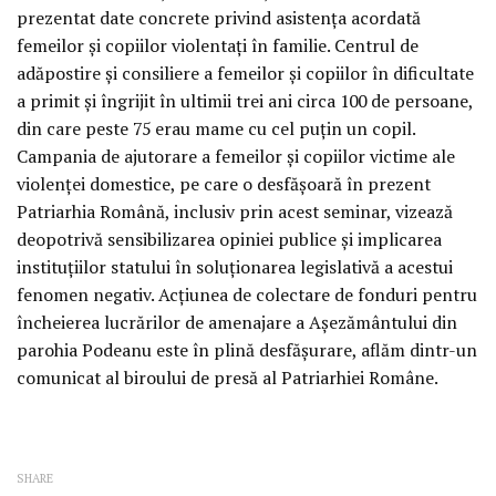
prezentat date concrete privind asistenţa acordată
femeilor şi copiilor violentaţi în familie. Centrul de
adăpostire şi consiliere a femeilor şi copiilor în dificultate
a primit şi îngrijit în ultimii trei ani circa 100 de persoane,
din care peste 75 erau mame cu cel puţin un copil.
Campania de ajutorare a femeilor şi copiilor victime ale
violenţei domestice, pe care o desfăşoară în prezent
Patriarhia Română, inclusiv prin acest seminar, vizează
deopotrivă sensibilizarea opiniei publice şi implicarea
instituţiilor statului în soluţionarea legislativă a acestui
fenomen negativ. Acţiunea de colectare de fonduri pentru
încheierea lucrărilor de amenajare a Aşezământului din
parohia Podeanu este în plină desfăşurare, aflăm dintr-un
comunicat al biroului de presă al Patriarhiei Române.
SHARE