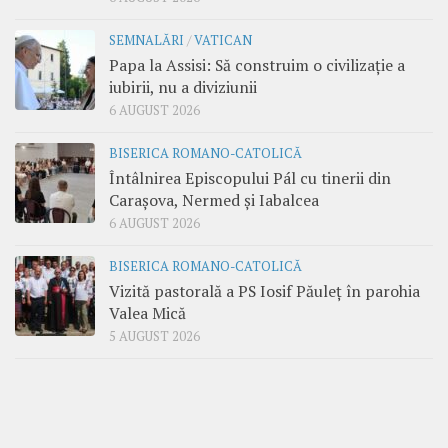
SEMNALĂRI
/
VATICAN
Papa la Assisi: Să construim o civilizație a
iubirii, nu a diviziunii
6 AUGUST 2026
BISERICA ROMANO-CATOLICĂ
Întâlnirea Episcopului Pál cu tinerii din
Carașova, Nermed și Iabalcea
6 AUGUST 2026
BISERICA ROMANO-CATOLICĂ
Vizită pastorală a PS Iosif Păuleț în parohia
Valea Mică
5 AUGUST 2026