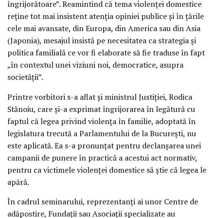
îngrijorătoare”. Reamintind că tema violenţei domestice
reţine tot mai insistent atenţia opiniei publice şi în ţările
cele mai avansate, din Europa, din America sau din Asia
(Japonia), mesajul insistă pe necesitatea ca strategia şi
politica familială ce vor fi elaborate să fie traduse în fapt
„în contextul unei viziuni noi, democratice, asupra
societăţii”.
Printre vorbitori s-a aflat şi ministrul Justiţiei, Rodica
Stănoiu, care şi-a exprimat îngrijorarea în legătură cu
faptul că legea privind violenţa în familie, adoptată în
legislatura trecută a Parlamentului de la Bucureşti, nu
este aplicată. Ea s-a pronunţat pentru declanşarea unei
campanii de punere în practică a acestui act normativ,
pentru ca victimele violenţei domestice să ştie că legea le
apără.
În cadrul seminarului, reprezentanţi ai unor Centre de
adăpostire, Fundaţii sau Asociaţii specializate au