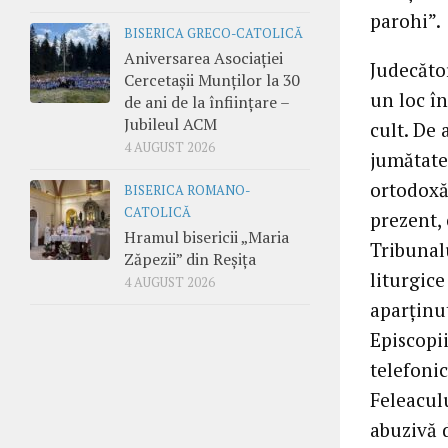
parohi”.
BISERICA GRECO-CATOLICĂ
Aniversarea Asociației
Judecăto
Cercetașii Munților la 30
un loc în
de ani de la înființare –
Jubileul ACM
cult. De 
4 AUGUST 2026
jumătate 
ortodoxă 
BISERICA ROMANO-
CATOLICĂ
prezent, 
Hramul bisericii „Maria
Tribunalu
Zăpezii” din Reșița
liturgice
4 AUGUST 2026
aparţinu
Episcopii
telefoni
Feleaculu
abuzivă d