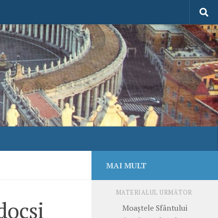
MAI MULT
MATERIALUL URMĂTOR
docşi
Moaştele Sfântului