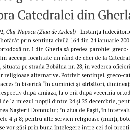
ra Catedralei din Gherl
1, Cluj-Napoca (Ziua de Ardeal)
- Instanţa Judecători
hotărât prin sentinţa civilă 164 din 24 ianuarie 200
ortodoxă nr. 1 din Gherla să predea parohiei greco-
din aceeaşi localitate un rând de chei de la Catedra
 situată pe strada Bobâlna nr. 28, în vederea oficieri
or religioase alternative. Potrivit sentinţei, greco-cat
acces în biserică “în duminici şi sărbători, diminea
, respectiv după-amiaza, la o oră după vecernia orto
 de la miezul nopţii dintre 24 şi 25 decembrie, pen
rea Naşterii Domnului; în ziua de Paşti, în interval
ele 4 şi 8; pentru alte servicii religioase (nunţi, bot
 se vor găsi prin buna înţelegere între cei doi preoţi