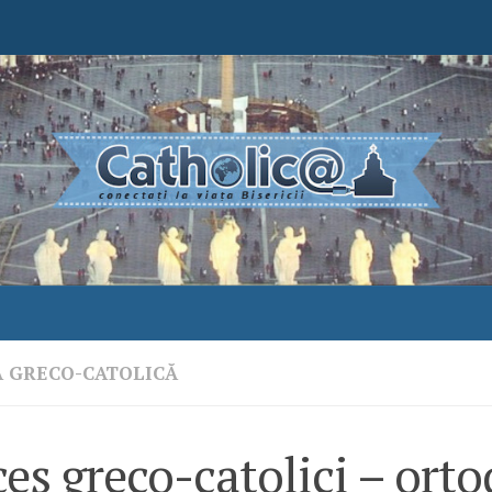
A GRECO-CATOLICĂ
es greco-catolici – orto