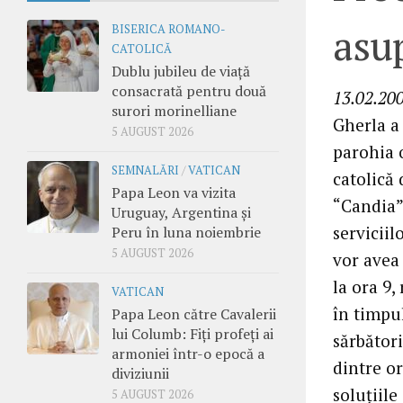
asup
BISERICA ROMANO-
CATOLICĂ
Dublu jubileu de viață
consacrată pentru două
13.02.200
surori morinelliane
Gherla a 
5 AUGUST 2026
parohia 
SEMNALĂRI
/
VATICAN
catolică 
Papa Leon va vizita
“Candia”,
Uruguay, Argentina și
serviciil
Peru în luna noiembrie
5 AUGUST 2026
vor avea 
la ora 9
VATICAN
în timpul
Papa Leon către Cavalerii
lui Columb: Fiți profeți ai
sărbători
armoniei într-o epocă a
dintre or
diviziunii
soluţiile
5 AUGUST 2026