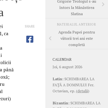
Grigorie Teologul s-au
întors la Mânăstirea
a
Slatina
MATERIALUL ANTERIOR
ei
SHARE
Agenda Papei pentru
1, ca
viitorii trei ani este
completă
la
i
CALENDAR
olicii
Joi, 6 august 2026
ţa până
doxă;
Latin:
SCHIMBAREA LA
tru
FAŢĂ A DOMNULUI Fer.
Octavian, ep.
(detalii)
ul
ezuri)
Bizantin:
SCHIMBAREA LA