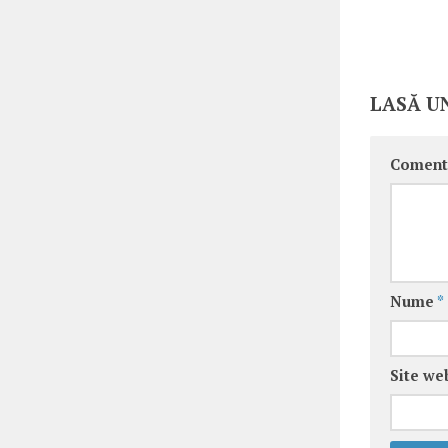
LASĂ U
Coment
Nume
*
Site we