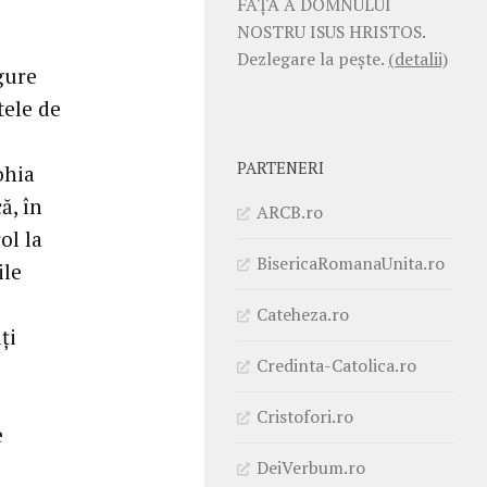
FAŢĂ A DOMNULUI
NOSTRU ISUS HRISTOS.
Dezlegare la pește.
(detalii)
gure
tele de
PARTENERI
ohia
ă, în
ARCB.ro
ol la
BisericaRomanaUnita.ro
ile
Cateheza.ro
ţi
Credinta-Catolica.ro
Cristofori.ro
e
DeiVerbum.ro