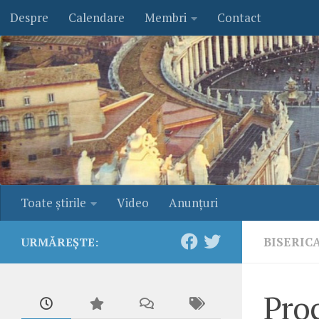
Despre
Calendare
Membri
Contact
Skip to content
Toate ştirile
Video
Anunţuri
BISERIC
URMĂREȘTE:
Proc