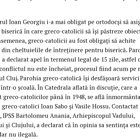
rul Ioan Georgiu i-a mai obligat pe ortodocşi să asi
 biserică în care greco-catolicii să îşi păstreze obiec
asemenea, greco-catolicii au fost obligaţi să achite
din cheltuielile de întreţinere pentru biserică. Par
a declarat apel în termenul legal de 15 zile, astfel c
conflictul nu este încheiat, procesul fiind acum pe r
l Cluj. Parohia greco-catolică îşi desfăşoară servici
 într-o şcoală. În Catedrala aflată în discuţie, care a
t greco-catolicilor până în 1948, se află înmormânta
 greco-catolici Ioan Sabo şi Vasile Hossu. Contactat
c, IPSS Bartolomeu Anania, Arhiepiscopul Vadului,
i şi Clujului, a declarat că în opinia sa sentinţa est
ar nu ilegală.