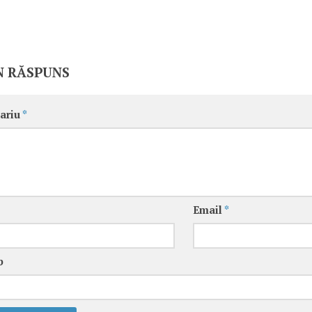
N RĂSPUNS
ariu
*
Email
*
b