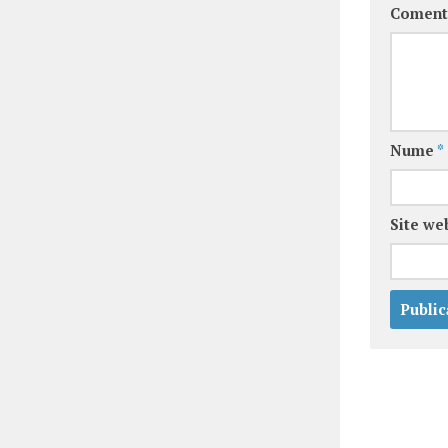
Coment
Nume
*
Site we