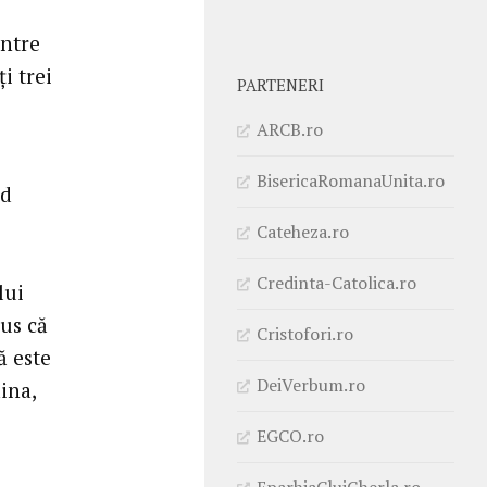
intre
i trei
PARTENERI
ARCB.ro
BisericaRomanaUnita.ro
nd
Cateheza.ro
Credinta-Catolica.ro
lui
pus că
Cristofori.ro
ă este
DeiVerbum.ro
ina,
EGCO.ro
EparhiaClujGherla.ro