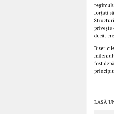
regimului
forţaţi s
Structuri
priveşte 
decât cre
Bisericil
mileniul
fost depă
principi
LASĂ U