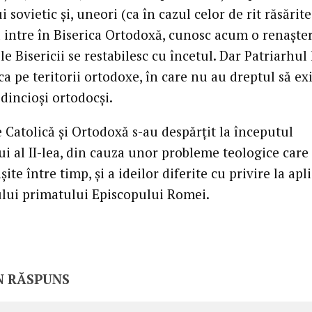
 sovietic şi, uneori (ca în cazul celor de rit răsărit
ă intre în Biserica Ortodoxă, cunosc acum o renaşter
le Bisericii se restabilesc cu încetul. Dar Patriarhul 
ca pe teritorii ortodoxe, în care nu au dreptul să ex
dincioşi ortodocşi.
e Catolică şi Ortodoxă s-au despărţit la începutul
ui al II-lea, din cauza unor probleme teologice care
şite între timp, şi a ideilor diferite cu privire la apl
ului primatului Episcopului Romei.
N RĂSPUNS