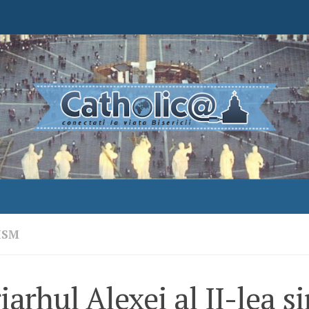
ISM
iarhul Alexei al II-lea s