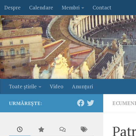
Despre
Calendare
Membri
Contact
Skip to content
Toate ştirile
Video
Anunţuri
ECUMEN
URMĂREȘTE:
Patr