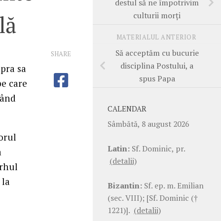
destul să ne împotrivim
culturii morţi
lă
MATERIALUL ANTERIOR
Să acceptăm cu bucurie
SHARE
disciplina Postului, a
upra sa
spus Papa
pe care
când
CALENDAR
Sâmbătă, 8 august 2026
orul
Latin:
Sf. Dominic, pr.
a
(detalii)
arhul
 la
Bizantin:
Sf. ep. m. Emilian
(sec. VIII); [Sf. Dominic (†
1221)].
(detalii)