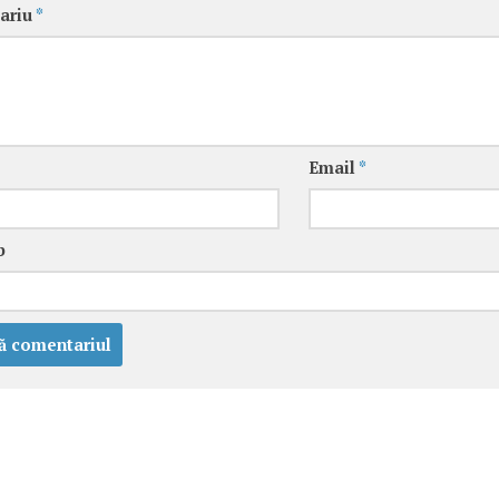
ariu
*
Email
*
b