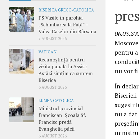
pres
BISERICA GRECO-CATOLICĂ
PS Vasile în parohia
„Schimbarea la Față” –
Valea Caselor din Bârsana
06.03.20
7 AUGUST 2026
Moscovei 
pentru a 
VATICAN
Recunoștință pentru
conducăt
vizita papală la Assisi:
nu vor fi
Astăzi simțim că suntem
Biserica
În declar
6 AUGUST 2026
Bisericii
LUMEA CATOLICĂ
sugestiil
Ministrul provincial
nu a dat 
franciscan: Școala Sf.
Francisc predă
preşedin
Evanghelia păcii
ministrul
6 AUGUST 2026