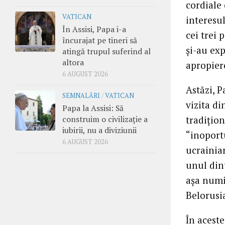
cordiale 
VATICAN
interesul
În Assisi, Papa i-a
cei trei 
încurajat pe tineri să
şi-au exp
atingă trupul suferind al
altora
apropiere
6 AUGUST 2026
Astăzi, P
SEMNALĂRI
/
VATICAN
vizita di
Papa la Assisi: Să
construim o civilizație a
tradiţion
iubirii, nu a diviziunii
“inoportu
6 AUGUST 2026
ucrainian
unul din
aşa numi
Belorusi
În aceste