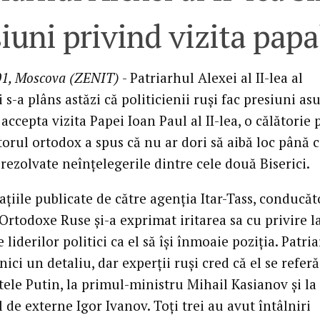
iuni privind vizita papa
01, Moscova (ZENIT)
- Patriarhul Alexei al II-lea al
s-a plâns astăzi că politicienii ruşi fac presiuni as
accepta vizita Papei Ioan Paul al II-lea, o călătorie 
orul ortodox a spus că nu ar dori să aibă loc până 
 rezolvate neînţelegerile dintre cele două Biserici.
aţiile publicate de către agenţia Itar-Tass, conducăt
 Ortodoxe Ruse şi-a exprimat iritarea sa cu privire l
e liderilor politici ca el să îşi înmoaie poziţia. Patri
nici un detaliu, dar experţii ruşi cred că el se referă
tele Putin, la primul-ministru Mihail Kasianov şi la
 de externe Igor Ivanov. Toţi trei au avut întâlniri