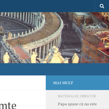
MAI MULT
MATERIALUL URMĂTOR
imte
Papa spune că nu este