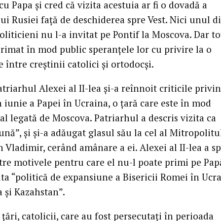
cu Papa şi cred că vizita acestuia ar fi o dovadă a
ui Rusiei faţă de deschiderea spre Vest. Nici unul d
politicieni nu l-a invitat pe Pontif la Moscova. Dar toţ
rimat în mod public speranţele lor cu privire la o
 între creştinii catolici şi ortodocşi.
atriarhul Alexei al II-lea şi-a reînnoit criticile privi
n iunie a Papei în Ucraina, o ţară care este în mod
al legată de Moscova. Patriarhul a descris vizita ca
nă”, şi şi-a adăugat glasul său la cel al Mitropolitu
 Vladimir, cerând amânare a ei. Alexei al II-lea a s
tre motivele pentru care el nu-l poate primi pe Pap
ta “politică de expansiune a Bisericii Romei în Ucra
a şi Kazahstan”.
 ţări, catolicii, care au fost persecutaţi în perioada