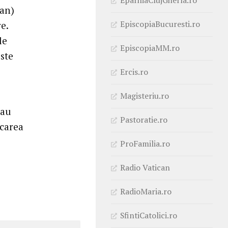
ean)
EpiscopiaBucuresti.ro
e.
le
EpiscopiaMM.ro
iste
Ercis.ro
Magisteriu.ro
 au
Pastoratie.ro
icarea
ProFamilia.ro
Radio Vatican
RadioMaria.ro
SfintiCatolici.ro